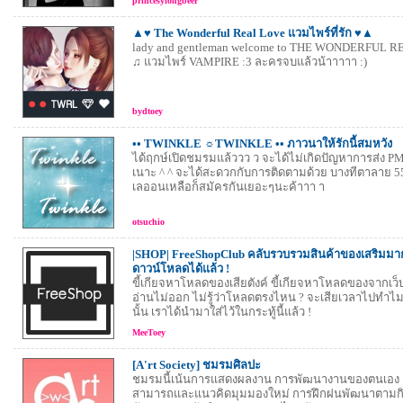
princesyfongbeer
▲♥ The Wonderful Real Love แวมไพร์ที่รัก ♥▲
lady and gentleman welcome to THE WONDERFUL R
♫ แวมไพร์ VAMPIRE :3 ละครจบแล้วน้าาาาา :)
bydtoey
•• TWINKLE ☼TWINKLE •• ภาวนาให้รักนี้สมหวัง
ได้ฤกษ์เปิดชมรมแล้ววว ว จะได้ไม่เกิดปัญหาการส่ง PM 
เนาะ ^ ^ จะได้สะดวกกับการติดตามด้วย บางทีตาลาย 5
เลออนเหลือก็สมัครกันเยอะๆนะค้าาา า
otsuchio
|SHOP| FreeShopClub คลับรวบรวมสินค้าของเสริมม
ดาวน์โหลดได้แล้ว !
ขี้เกียจหาโหลดของเสียตังค์ ขี้เกียจหาโหลดของจากเว
อ่านไม่ออก ไม่รู้ว่าโหลดตรงไหน ? จะเสียเวลาไปทำไ
นั้น เราได้นำมาใส่ไว้ในกระทู้นี้แล้ว !
MeeToey
[A'rt Society] ชมรมศิลปะ
ชมรมนี้เน้นการแสดงผลงาน การพัฒนางานของตนเอง
สามารถและแนวคิดมุมมองใหม่ การฝึกฝนพัฒนาตามก