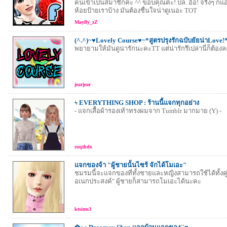
คนเข้าเป็นสมาชิกค่ะ ^^ ขอบคุณค่ะ! ปล. อ้อ! จริงๆ ก
ห้อยป้ายเราบ้าง มันต้องชื่นใจน่าดูเนอะ TOT
Mayfly_zZ
(^.^)~♥Lovely Course♥~*สูตรปรุงรักฉบับยัยน่าLove!
พยายามให้มันดูน่ารักนะคะTT แต่น่ารักรึเปล่านี่ก็ต้องล
jearjear
ϟ EVERYTHING SHOP : ร้านนี้แจกทุกอย่าง
- แจกเสื้อผ้ารองเท้าทรงผมจาก Tumblr มากมาย (Y) -
roqthdx
แจกของจ้า "ผู้ชายนั้นไซร้ จักได้โมเอะ"
ชมรมนี้จะแจกของที่ทั้งชายและหญิงสามารถใช้ได้ทั้งคู่
อเนกประสงค์" ผู้ชายก็สามารถโมเอะได้นะคะ
ktsims3