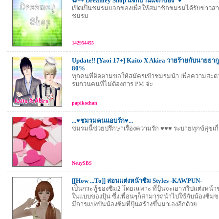
✿++ Dreamey Shop แจกบ้านแจกของ``♥
เปิดเป็นชมรมแจกของเพื่อให้สมาชิกชมรมได้รับข่าวส
ชมรม
142954455
Update!! [Yaoi 17+] Kaito X Akira วายร้ายกับนายยากูซ
80%
ทุกคนที่ติดตามขอให้สมัครเข้าชมรมน้า เพื่อความสะดว
รบกวนคนที่ไม่ต้องการ PM จ่ะ
papikochan
...♥ชมรมคนแอบรัก♥...
ชมรมนี้ช่วยปรึกษาเรื่องความรัก ♥♥♥ ระบายทุกข์สุขเก
NeuySBS
[[How ...To]] สอนแต่งหน้าซิม Styles -KAWPUN-
เป็นกระทู้ของซิม2 โดยเฉพาะ ที่ปุ้นจะเอาทริปแต่งหน้า
ในแบบของปุ้น ซึ่งเพื่อนๆก็สามารถนำไปใช้กับน้องซิมข
มีการแบ่งปันน้องซิมที่ปุ้นสร้างขึ้นมาเองอีกด้วย