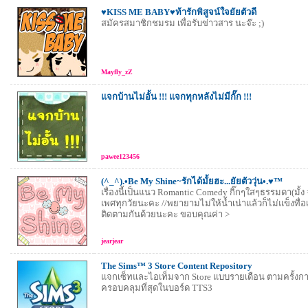
♥KISS ME BABY♥ท้ารักพิสูจน์ใจยัยตัวดี
สมัครสมาชิกชมรม เพื่อรับข่าวสาร นะจ๊ะ ;)
Mayfly_zZ
แจกบ้านไม่อั้น !!! แจกทุกหลังไม่มีกั๊ก !!!
pawee123456
(^_^).•Be My Shine~รักได้มั้ยฮะ...ยัยตัววุ่น•.♥™
เรื่องนี้เป็นแนว Romantic Comedy กิ๊กๆใสๆธรรมดา(มั้ง =
เพศทุกวัยนะคะ //พยายามไม่ให้น้ำเน่าแล้วก็ไม่แข็งทื่อ
ติดตามกันด้วยนะคะ ขอบคุณค่า >
jearjear
The Sims™ 3 Store Content Repository
แจกเซ็ทและไอเท็มจาก Store แบบรายเดือน ตามครั้งการ
ครอบคลุมที่สุดในบอร์ด TTS3