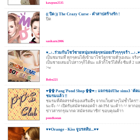
kawpun2535
(( ปิด )) The Crazy Curse - คำสาปสร้างรัก !
ปิด
sasikarn2006
♥..♪..ร่วมกันโชว์ชายหนุ่มหล่อๆหน่อยเร๊วๆๆๆจร้า ...♪..♥
เป็นชมรมที่ ทุกๆคนได้เข้ามาโชว์ลูกชายตัวเองนะ จริง
เป็นชายเสมอไปสาวๆก็ได้นะ แล้วก็โชว์ได้ทั้ง ซิมส์ 2 แล
>w
Bobo221
♥۩۩ Pang'Pond Shop ۩۩♥:: แจกของThe sims3 'คัดเองก
ชมรมแล้ว !!
ชมรมที่คัดสรรค์ของเสริมดีๆ จากเเว็บต่างๆไม่ซ้ำใคร!
นะจ๊ะ ^^ เปิดรับสมัครตลอดจ้า งด PM นะค้าา ^^ หาก
ข่าวสารกรุณากด 'สมัครสมาชิก' ขอบคุณค้าา
pondkoean
♥♥Orange - Kiss จูบรสส้ม...♥♥