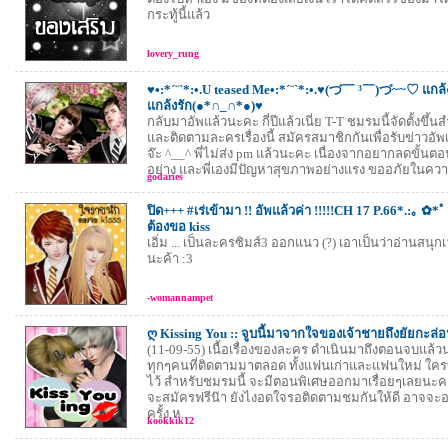
กระทู้นี้แล้ว
lovery_rung
♥•:*´¨`*:•.U teased Me•:*´¨`*:•.♥(づ￣ ³￣)づ~~♡ แกล้งร
แกล้งรัก(●*∩_∩*●)♥
กลับมาอัพแล้วนะคะ กี่ปีแล้วเนี่ย T-T ชมรมนี้จัดตั้งขึ้นสำ
และติดตามละครเรื่องนี้ สมัครสมาชิกกันเพื่อรับข่าวอ
จ๊ะ ^__^ พี่ไม่ส่ง pm แล้วนะคะ เนื่องจากอยากลดขั้นต
อย่าง และพี่เองมีปัญหาสุขภาพอย่างแรง ขออภัยในควา
godaries
ปิด+++ #เร่เข้ามา !! อัพแล้วค่า !!!!!CH 17 P.66*.:｡ ✿*
ต้องขอ kiss
เอิ่ม ... เป็นละครซิมส์3 ออกแนว (?) เอาเป็นว่าอ่านสนุก
นะค้า :3
-womannampet
ღ Kissing You :: จูบนี้มาจากใจของเจ้าชายถึงยัยกะล่อ
(11-09-55) เนื้อเรื่องของละคร ดำเนินมาถึงตอนจบแล
ทุกๆคนที่ติดตามมาตลอด ทั้งแฟนเก่าและแฟนใหม่ ใคร
ไว้ สำหรับชมรมนี้ จะมีตอนพิเศษออกมาเรื่อยๆเลยนะคะ 
จะสมัครฟรีน๊า ยังไงอดใจรอติดตามชมกันให้ดี อาจจะ
ครั้ง ห...
kookkik12