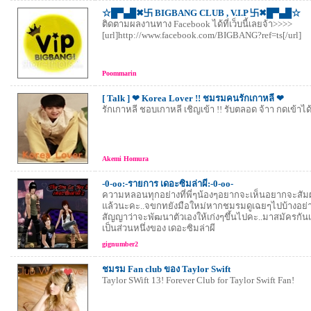
☆█▀▄█✖卐 BIGBANG CLUB , V.I.P 卐✖█▀▄█☆
ติดตามผลงานทาง Facebook ได้ที่เว็บนี้เลยจ้า>>>>
[url]http://www.facebook.com/BIGBANG?ref=ts[/url]
Poommarin
[ Talk ] ❤ Korea Lover !! ชมรมคนรักเกาหลี ❤
รักเกาหลี ชอบเกาหลี เชิญเข้า !! รับตลอด จ้าา กดเข้าได
Akemi Homura
-0-oo:-รายการ เดอะซิมล่าผี:-0-oo-
ความหลอนทุกอย่างที่พี่ๆน้องๆอยากจะเห็นอยากจะสัมผัส
แล้วนะคะ..จขกทยังมือใหม่หากชมรมดูเฉยๆไปบ้างอย่าว
สัญญาว่าจะพัฒนาตัวเองให้เก่งๆขึ้นไปคะ..มาสมัครกั
เป็นส่วนหนึ่งของ เดอะซิมล่าผี
gignumber2
ชมรม Fan club ของ Taylor Swift
Taylor SWift 13! Forever Club for Taylor Swift Fan!