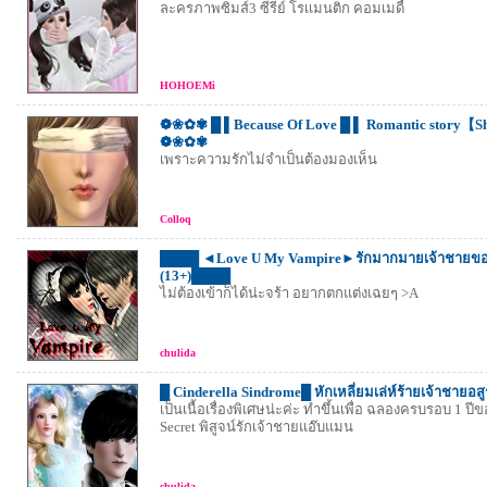
ละครภาพซิมส์3 ซีรีย์ โรเเมนติก คอมเมดี้
HOHOEMi
❁❀✿✾ █ ▌Because Of Love █ ▌ Romantic story【S
❁❀✿✾
เพราะความรักไม่จำเป็นต้องมองเห็น
Colloq
████ ◄Love U My Vampire►รักมากมายเจ้าชายขอ
(13+)████
ไม่ต้องเข้าก็ได้น่ะจร้า อยากตกแต่งเฉยๆ >A
chulida
█ Cinderella Sindrome█ หักเหลี่ยมเล่ห์ร้ายเจ้าชายอส
เป็นเนื้อเรื่องพิเศษน่ะค่ะ ทำขึ้นเพื่อ ฉลองครบรอบ 1 ปีของ
Secret พิสูจน์รักเจ้าชายแอ๊บแมน
chulida