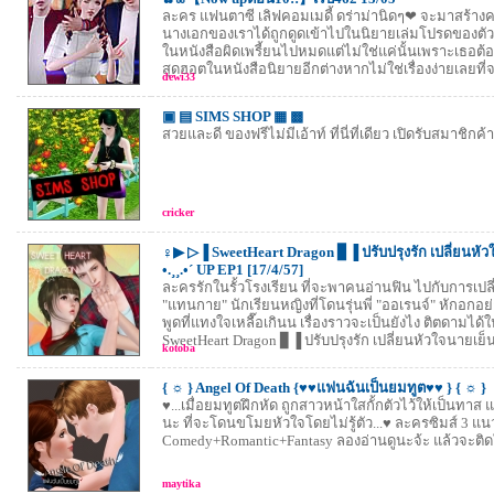
ละคร แฟนตาซี เลิฟคอมเมดี้ ดร่าม่านิดๆ❤ จะมาสร้างค
นางเอกของเราได้ถูกดูดเข้าไปในนิยายเล่มโปรดของตัว
ในหนังสือผิดเพรี้ยนไปหมดแต่ไม่ใช่แค่นั้นเพราะเธอต้อ
สุดฮอตในหนังสือนิยายอีกต่างหากไม่ใช่เรื่องง่ายเลยที่จ
dewi33
▣ ▤ SIMS SHOP ▦ ▩
สวยและดี ของฟรีไม่มีเอ้าท์ ที่นี่ที่เดียว เปิดรับสมาชิกค้า
cricker
♀▶ ▷▐ SweetHeart Dragon ▊▐ ปรับปรุงรัก เปลี่ยนหั
•.¸¸.•´ UP EP1 [17/4/57]
ละครรักในรั้วโรงเรียน ที่จะพาคนอ่านฟิน ไปกับการเป
"แทนกาย" นักเรียนหญิงที่โดนรุ่นพี่ "ออเรนจ์" หักอกอย
พูดที่แทงใจเหลื๊อเกินน เรื่องราวจะเป็นยังไง ติตดามได
SweetHeart Dragon ▊▐ ปรับปรุงรัก เปลี่ยนหัวใจนายเย็น
kotoba
{ ☼ } Angel Of Death {♥♥แฟนฉันเป็นยมทูต♥♥ } { ☼ }
♥...เมื่อยมทูตฝึกหัด ถูกสาวหน้าใสกั้กตัวไว้ให้เป็นทาส 
นะ ที่จะโดนขโมยหัวใจโดยไม่รู้ตัว...♥ ละครซิมส์ 3 แน
Comedy+Romantic+Fantasy ลองอ่านดูนะจ้ะ แล้วจะติด
maytika