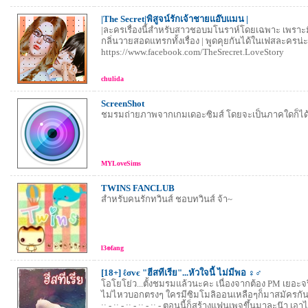
|The Secret|พิสูจน์รักเจ้าชายแอ๊บแมน |
|ละครเรื่องนี้สำหรับสาวชอบมโนราห์โดยเฉพาะ เพราะม
กลิ่นวายสอดแทรกทั้งเรื่อง | พูดคุยกันได้ในเฟสละครน่ะ จ
https://www.facebook.com/TheSrecret.LoveStory
chulida
ScreenShot
ชมรมถ่ายภาพจากเกมเดอะซิมส์ โดยจะเป็นภาคใดก็ได้ 
MYLoveSims
TWINS FANCLUB
สำหรับคนรักทวินส์ ชอบทวินส์ จ้า~
l3๏fang
[18+] ℓσvє "ฮีสทีเรีย"...หัวใจนี้ ไม่มีพอ ♀♂
โอโยโย่ว...ตั้งชมรมแล้วนะคะ เนื่องจากต้อง PM เยอะจริ
ไม่ไหวบอกตรงๆ ใครมีซิมโมลิออนเหลือๆก็มาสมัครกันเ
:: - :: - :: - :: - :: - ตอนนี้ก็สร้างแฟนเพจขึ้นมาละน๊า เ