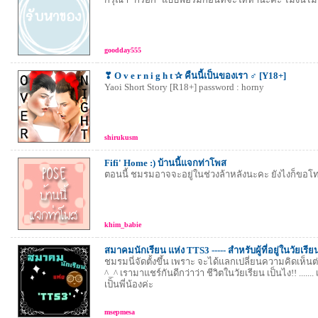
goodday555
❣ O v e r n i g h t ✰ คืนนี้เป็นของเรา ♂ [Y18+]
Yaoi Short Story [R18+] password : horny
shirukusm
Fifi' Home :) บ้านนี้แจกท่าโพส
ตอนนี้ ชมรมอาจจะอยู่ในช่วงล้าหลังนะคะ ยังไงก็ขอโ
khim_babie
สมาคมนักเรียน แห่ง TTS3 ----- สำหรับผู้ที่อยู่ในวัยเรีย
ชมรมนี่จัดตั้งขึ้น เพราะ จะได้แลกเปลี่ยนความคิดเห็นต
^_^ เรามาแชร์กันดีกว่าว่า ชีวิตในวัยเรียน เป็นไง!! .......
เป็นพี่น้องค่ะ
msepmesa