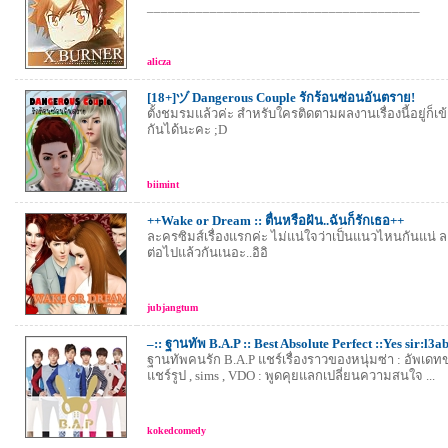
_______________________________________
alicza
[18+]ヅ Dangerous Couple รักร้อนซ่อนอันตราย!
ตั้งชมรมแล้วค่ะ สำหรับใครติดตามผลงานเรื่องนี้อยู่ก็เ
กันได้นะคะ ;D
biimint
++Wake or Dream :: ตื่นหรือฝัน..ฉันก็รักเธอ++
ละครซิมส์เรื่องแรกค่ะ ไม่แน่ใจว่าเป็นแนวไหนกันแน่ 
ต่อไปแล้วกันเนอะ..อิอิ
jubjangtum
–:: ฐานทัพ B.A.P :: Best Absolute Perfect ::Yes sir:l3
ฐานทัพคนรัก B.A.P แชร์เรื่องราวของหนุ่มซ่า : อัพเดทข
แชร์รูป , sims , VDO : พูดคุยแลกเปลี่ยนความสนใจ ...
kokedcomedy