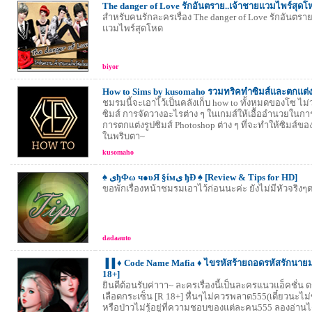
The danger of Love รักอันตราย..เจ้าชายแวมไพร์สุดโ
สำหรับคนรักละครเรื่อง The danger of Love รักอันตราย
แวมไพร์สุดโหด
biyor
How to Sims by kusomaho รวมทริคทำซิมส์และตกแต่ง
ชมรมนี้จะเอาไ้ว้เป็นคลังเก็บ how to ทั้งหมดของโซ ไม
ซิมส์ การจัดวางอะไรต่าง ๆ ในเกมส์ให้เอื้ออำนวยในการ
การตกแต่งรูปซิมส์ Photoshop ต่าง ๆ ที่จะทำให้ซิมส์ของเพ
ในพริบตา~
kusomaho
♠ یђΦω ч●υЯ §ίмی ђÐ ♠ [Review & Tips for HD]
ขอพักเรื่องหน้าชมรมเอาไว้ก่อนนะค่ะ ยังไม่มีหัวจริงๆต
dadaauto
▐▐ ♦ Code Name Mafia ♦ ไขรหัสร้ายถอดรหัสรักนายม
18+]
ยินดีต้อนรับค่าาา~ ละครเรื่องนี้เป็นละครแนวแอ็คชั่น ด
เลือดกระเซ็น [R 18+] หื่นๆไม่ควรพลาด555(เดี๋ยวนะไม
หรือป่าวไม่รู้อยู่ที่ความชอบของแต่ละคน555 ลองอ่านไ