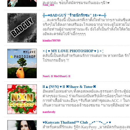
สะดวกจ่ะ ชอบก็สมัครชมรมกันเยอะๆน๊า♥
Som_skb
╬═♥ßAD GUÝ "ร้ายนักรักซะ" 18+♥═╬
.....ละครเรื่องนี้ เป็นละครที่เราตั้งใจทำมากๆเราเล่นซ
จริงๆไม่ได้ลงภาคเสริมอะไรเลยฉากอาจจะดูไม่สวยไ่ม
งอภ้ยท่านผู้อ่านทุกท่านนะจ๊ะ ยังไงก็เป็นกำลังใจให้ดว้
งอัพละครต่อไปจ้าเอิ้กๆๆๆๆ
kimiko789789
× { ♥ MY LOVE PHOTOSHOP ♥ } × ¦
คลับนี้เป็นคลับสำหรับคนรักการแต่งภาพ หาเทกนิค รั
โปรแกรมอื่นๆ '!!
NonG ll MoODanG ll
ll▲{N†N}▼ll ✖Share & Tutor✖
อัพเดทไอเทมต่างๆ ทั้งคอสเพลย์และธรรมดา มีกระทู้ย่อ
ต่างๆของ Sims2 ร่วมกันแบ่งปันทริปเล็กๆน้อยๆในการแต
การทำเสื้อผ้าและอื่นๆ *รับรีเควสทำชุดและACC // ในก
เกินความสามารถของเจ้าของชมรม *นานๆทีอัพอย่าค
naerlovely
♥Katycats Thailand™ Club ¸¸.•*´¨`*•.¸¸.• ♥
สำหรับคนที่รักและ รู้จัก KatyPerry ,,มาสมัครกันเยอ