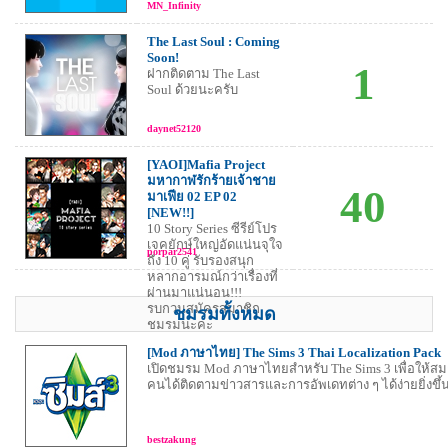
MN_Infinity
The Last Soul : Coming
Soon!
1
ฝากติดตาม The Last
Soul ด้วยนะครับ
daynet52120
[YAOI]Mafia Project
มหากาฬรักร้ายเจ้าชาย
40
มาเฟีย 02 EP 02
[NEW!!]
10 Story Series ซีรีย์โปร
เจคยักษ์ใหญ่อัดแน่นจุใจ
porpar2541
ถึง 10 คู่ รับรองสนุก
หลากอารมณ์กว่าเรื่องที่
ผ่านมาแน่นอน!!!
รบกวนสมัครสมาชิก
ชมรมทั้งหมด
ชมรมนะคะ
[Mod ภาษาไทย] The Sims 3 Thai Localization Pack
เปิดชมรม Mod ภาษาไทยสำหรับ The Sims 3 เพื่อให้สม
คนได้ติดตามข่าวสารและการอัพเดทต่าง ๆ ได้ง่ายยิ่งขึ้
bestzakung