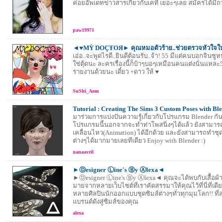
ค่อยอัพเดทข่าวสารเกี่ยวกับเคที่ เยอะๆเลย สมัครได้มีถา
paw19971
◄♥MỲ DOÇŦOЯ► คุณหมอตัวร้าย..ช่วยตรวจหัวใจให้
เอ่อ..จะพูดไรดี..ยินดีต้อนรับ..จ้า! 55 มีแต่คนบอกจินซูหน้
ใช่ตุ้ดนะ ละครเรื่องนี้ก็บ้าๆบอๆเหมือนคนแต่งนั่นแหละ
รายงานด้วยนะ เดี๋ยว +ดาว ให้ ♥
SuShi_Aom
Tutorial : Creating The Sims 3 Custom Poses with Bl
มาร่วมการแบ่งปันความรู้เกี่ยวกับโปรแกรม Blender กั
โปรแกรมนี้นอกจากจะทำท่าโพสนิ่งๆได้แล้ว ยังสามาร
เคลื่อนไหว(Animation) ได้อีกด้วย และยังสามารถทำชุ
ต่างๆได้มากมายเลยทีเดียว Enjoy with Blender :)
nanaavril
►Ⓓesigner Ⓛine's Ⓑy Ⓐlexa◄
►Ⓓesigner Ⓛine's Ⓑy Ⓐlexa◄ คุณจะได้พบกับเสื้อผ
มายจากหลายเว็บไซต์ที่เราคัดสรรมาให้คุณไว้ที่นี่ที่เ
หลายศิลปินนักออกแบบชุดซิมส์ต่างๆทั่วทุกมุมโลก!! ที่
แบรนด์ดังสู่ซิมส์ของคุณ
alexa