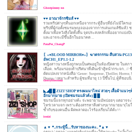
Ghostpimmy nn
♥♥ อาณาจักรซิมส์ ♥♥
รวมทริปต่างๆที่นอกเหนือจากกระทู้อื่นๆที่ยังไม่มีใครเ
ทริปที่ผู้ก่อตั้งชมรมพบเจอเองจากการเล่นเกมส์ซิมส์3 ช
ตั้งมาเพื่อหวังสิ่งใดทั้งสิ้น จุดประสงหลักเพื่ออยากแบ่งปันค
และอาจจะมีขึ้นอีกในอนาคต ...
PataPee_ChangP
〖«♦BLOOD MIRROR♦»〗ฆาตรกรรม-สืบสวน-PG1
อัพCH1_EP1.1-1.2
หญิงสาวนางหนึ่งถูกพบเป็นศพอยู่ในห้องปิดตาย ใน
เลือด.. พร้อมรอยเท้าปริศนาที่เดินเข้าสู้หน้ากระจก.. // ซีร
ดัดแปลงจากหนังสือ/ Genre: Suspense, Thriller, Horror, 
Drama / เหมาะสำหรับ ผู้ชมที่อายุ 13 ปีขึ้นไป, ผู้ที่ชอบนิ.
cherryblossomz
◣◢█ █ ZIZI'SHOP ทรงผมมาไหม่ สวยๆ เสื้อผ้าแนวๆท
อีกมากมาย (เปิดชมรมแล้วค้ะ) █ █
ชมรมนี้แจกทุกอย่างค้ะ จ่ะพยายามอัพบ่อยๆ แตอาจจะไม่
ไหร่เวลาแจก เพราะต้องสรรหาสิ่งต่างๆมากมายมา(ไม่ใช
ซ้ำกับของคนอื่น ผิดพลาดอะไรร้องเรียนได้ค้ะ^^
icezizi
▲▼ ❝..กระทู้นี้....รับหาของนะคะ.. ❞▲▼
กรุณา ' กรอก ' แบบฟอร์มก่อนที่จะให้หานะคะ ไม่งั้นไม่