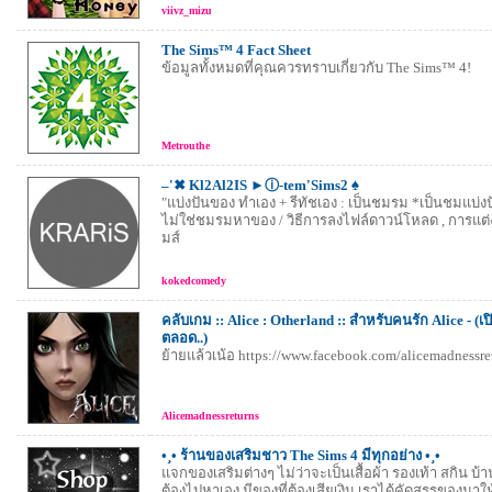
viivz_mizu
The Sims™ 4 Fact Sheet
ข้อมูลทั้งหมดที่คุณควรทราบเกี่ยวกับ The Sims™ 4!
Metrouthe
–'✖ Kl2Al2IS ►ⓘ-tem'Sims2 ♠
"แบ่งปันของ ทำเอง + รีทัชเอง : เป็นชมรม *เป็นชมแบ่
ไม่ใช่ชมรมหาของ / วิธีการลงไฟล์ดาวน์โหลด , การแต่ง
มส์
kokedcomedy
คลับเกม :: Alice : Otherland :: สำหรับคนรัก Alice - (เ
ตลอด..)
ย้ายแล้วเน้อ https://www.facebook.com/alicemadnessre
Alicemadnessreturns
•¸• ร้านของเสริมชาว The Sims 4 มีทุกอย่าง •¸•
แจกของเสริมต่างๆ ไม่ว่าจะเป็นเสื้อผ้า รองเท้า สกิน บ้า
ต้องไปหาเอง มีของที่ต้องเสียเงิน เราได้คัดสรรของมา