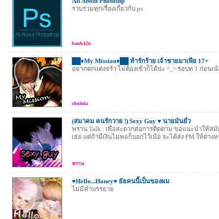
All About Photoshp
รวบรวมทุกเรื่องเกี่ยวกับ ps
bank42n
██♦My Mission♦██ ท้ารักร้าย เจ้าชายมาเฟีย 17+
อยากตกแต่งจร้า ไม่ต้องเข้าก็ได้น่ะ ^_^ รอบท 1 ก่อนเน
chulida
(สมาคม คนรักวาย !) Sexy Guy ♥ นายมันยั่ว
พราน Talk : เพื่อสะดวกต่อการติดตาม ขอแนะนำให้สม
เธอ แต่ถ้ามีเงินไม่พอก็บอกไว้เน้อ จะได้ส่ง PM ให้ต่างห
พราน
♥Hello...Honey♥ ยัยคนนี้เป็นของผม
ไม่มีคำบรรยาย