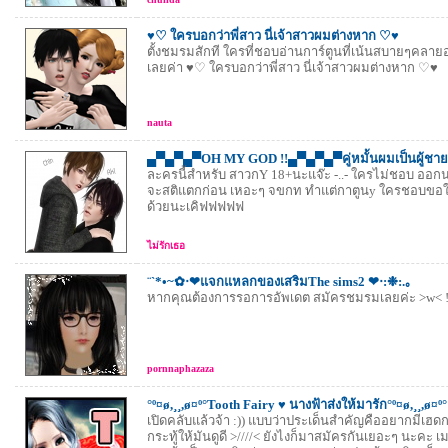
♥♡ ใครบอกว่าพี่สาว นี่เจ้าสาวผมต่างหาก ♡♥
ตั้งชมรมสักที ใครที่ชอบอ่านการ์ตูนที่เน้นสบายๆคลายอา
เลยค่า ♥♡ ใครบอกว่าพี่สาว นี่เจ้าสาวผมต่างหาก ♡♥
nauta
▄▀▄▀▄▀OH MY GOD !!▄▀▄▀▄▀คู่หมั้นผมเป็นผู้ชาย 
ละครนี้สำหรับ สาวกY 18+นะแจ๊ะ -..- ใครไม่ชอบ ออกน
จะสติแตกก่อน เหอะๆ จขกท ทำแต่กาตูนy ใครชอบขอ
ด้วยนะเคิฟฟฟฟฟ
ไม่รักเธอ
¨`*•~✿‧❤แจกแหลกของเสริมThe sims2 ❤‧:❉:.｡
หากคุณต้องการรอการอัพเดต สมัครชมรมเลยค่ะ >w< !
pornnaphazaza
°º¤ø,¸¸,ø¤º°Tooth Fairy ♥ นางฟ้าส่งให้มารัก°º¤ø,¸¸,ø¤º°
เปิดคลับแล้วจ้า :)) แบบว่าประเด็นสำคัญคืออยากมีเฮดก
กระทู้ให้มันดูดี >////< ยังไงก็มาสมัครกันเยอะๆ นะคะ เม