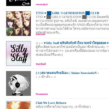
conanaipui
TTS3 ♥ ██ GIRL'S GENERATION ██ CLUB
TTS3 ♥ ██ GIRLS' GENERATION ██ CLUB อัพเดทข้อ
สาววง SNSD รูปภาพ, คลิปไลฟ์, เพลงต่างๆ ตลอดจนข่า
จะเป็นที่พบปะพูดคุยของคนรัก SNSD เพื่อนๆก็สามารถ
ข่าวสารต่างๆมาแปะได้ด้วย ใครจะสมัครรบกวนกรอก
สมัครด้วยนะครับ...
maiicafee
♫ ♪ ♪ ♥Silly Stuff คลิปลับจับหัวใจนายหน้าใสสุดฮอต ♥
ผู้ที่จะติดตามละครก็ช่วยสมัครเป็นสมาชิกด้วยนะค่ะ ^^ 
ข่าวสารได้ง่ายค่าาา~ [ละครเรื่องนี้ดัดแปลงมาจากนิ
สแตมป์เบอร์รี่นะคะ]
ชนกนันท์
{☺}สมาคมคนรักอนิเมะ | Anime AssociatioN ♪
♪ ♫ คั่ก คั่ก ♪ ♫
Poommarin
Club We Love Reborn
หลังจากที่หายไปนาน(มาก)...เราก็กลับมา