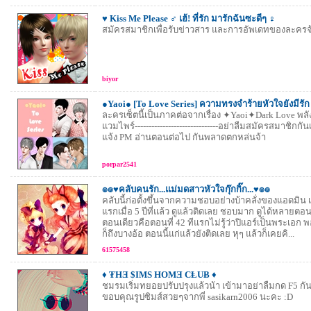
♥ Kiss Me Please ♂ เฮ้! ที่รัก มารักฉันซะดีๆ ♀
สมัครสมาชิกเพื่อรับข่าวสาร และการอัพเดทของละครจ้
biyor
●Yaoi● [To Love Series] ความทรงจำร้ายหัวใจยังมีรั
ละครเซ็ตนี้เป็นภาคต่อจากเรื่อง ✦Yaoi✦Dark Love พ
แวมไพร์------------------------------อย่าลืมสมัครสมาชิกก
แจ้ง PM อ่านตอนต่อไป กันพลาดตกหล่นจ้า
porpar2541
๏๏♥คลับคนรัก...แม่มดสาวหัวใจกุ๊กกิ๊ก...♥๏๏
คลับนี้ก่อตั้งขึ้นจากความชอบอย่างบ้าคลั่งของแอดมิน เรื่
แรกเมื่อ 5 ปีที่แล้ว ดูแล้วติดเลย ชอบมาก ดูได้หลายตอ
ตอนเดียวคือตอนที่ 42 ทีแรกไม่รู้ว่าปิแอร์เป็นพระเอก 
ก็ถึงบางอ้อ ตอนนี้แก่แล้วยังติดเลย หุๆ แล้วก็เคยคิ...
61575458
♦ ₮HƎ $IMS HOMƎ CⱠUɃ ♦
ชมรมเริ่มทยอยปรับปรุงแล้วน้า เข้ามาอย่าลืมกด F5 กั
ขอบคุณรูปซิมส์สวยๆจากพี่ sasikarn2006 นะคะ :D