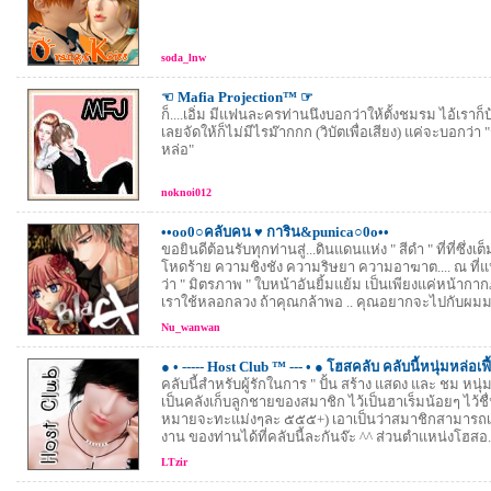
soda_lnw
☜ Mafia Projection™ ☞
ก็....เอิ่ม มีแฟนละครท่านนึงบอกว่าให้ตั้งชมรม ไอ้เรา
เลยจัดให้ก็ไม่มีไรม๊ากกก (วิบัตเพื่อเสียง) แค่จะบอกว่า 
หล่อ"
noknoi012
••oo0○คลับคน ♥ การิน&punica○0o••
ขอยินดีต้อนรับทุกท่านสู่...ดินแดนแห่ง " สีดำ " ที่ที่ซึ่งเ
โหดร้าย ความชิงชัง ความริษยา ความอาฆาต.... ณ ที่แห่งน
ว่า " มิตรภาพ " ใบหน้าอันยิ้มแย้ม เป็นเพียงแค่หน้าก
เราใช้หลอกลวง ถ้าคุณกล้าพอ .. คุณอยากจะไปกับผมม.
Nu_wanwan
● • ----- Host Club ™ --- • ● โฮสคลับ คลับนี้หนุ่มหล่อเฟี
คลับนี้สำหรับผู้รักในการ " ปั้น สร้าง แสดง และ ชม หนุ่ม 
เป็นคลังเก็บลูกชายของสมาชิก ไว้เป็นฮาเร็มน้อยๆ ไว้ชื่นชม
หมายจะทะแม่งๆละ ๕๕๕+) เอาเป็นว่าสมาชิกสามารถ
งาน ของท่านได้ที่คลับนี้ละกันจ๊ะ ^^ ส่วนตำแหน่งโฮสอ.
LTzir