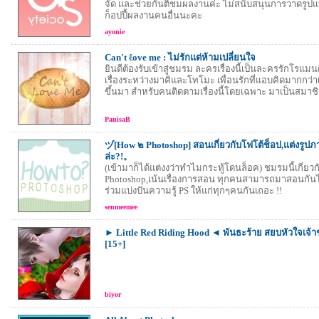
จัด และช่วยกันติชมผลงานค่ะ ไม่สนับสนุนการวาดรู
ก็อปปี้ผลงานคนอื่นนะคะ
ayonie
Can't ℓove me : ไม่รักแต่ห้ามเปลี่ยนใจ
ยินดีต้องรับเข้าสู่ชมรม ละครเรื่องนี้เป็นละครรักโรแมนต
เรื่องระหว่างมาคิและโทโมะ เพื่อนรักที่แอบคิดมากกว่าเพ
ขึ้นมา สำหรับคนติดตามเรื่องนี้โดยเฉพาะ มาเป็นสมา
PanisaB
ヅ[How ๒ Photoshop] สอนเกี่ยวกับโฟโต้ช็อป,แต่งรู
ล่ะ?!。
(เข้ามาก็ได้แต่งงว่าทำไมกระทู้โดนล็อค) ชมรมนี้เกี่ยวก
Photoshop,เน้นเรื่องการสอน ทุกคนสามารถมาสอนกันได้
ร่วมแบ่งปันความรู้ PS ให้แก่ทุกๆคนกันเถอะ !!
senmeemee
► Little Red Riding Hood ◄ พันธะร้าย สยบหัวใจเจ้
[15+]
biyor