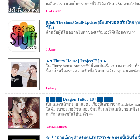
เคลื่อนไหว และก็บางอย่างที่ไม่ได้ลงในบอร์ด ตามไปกด
kookkik12
|Club|The sims3 Stuff-Update (อัพเดทของเสริมใหม่ๆ
ที่นี่!)
สำหรับผู้ที่ไม่อยากไปหาของเสริมเองให้เมื่อยครับ ^^
J-Jame
▲♥ Flurry House [ Project™ ] ♥▲
ใน Flurry house project™ นี้จะเป็นเรื่องราวความรัก ทั้ง 3 คู
นี้จะเป็นเรื่องราวความรักทั้ง 3 แบบ หวังว่าทุกคนจะชอ
bydtoey
█ ██ ██ Dragon Tattoo 18+ ██ █ ██
เป็นละครเลิฟดราม่านะค่ะ เรื่องนี้เอามาจาก hideko_s
ใสค้ะ รับรองเวอร์ชั่นเดอะซิมส์ก็สนุกไม่แพ้นิยายเหมือ
ถ้ารักก็สมัครกันได้นะค้า ^^
-womannampet
☆『 ` บ้านเล็กๆ สำหรับคนรัก EXO ★ ชมรมนี้เน้นจิ้น จ