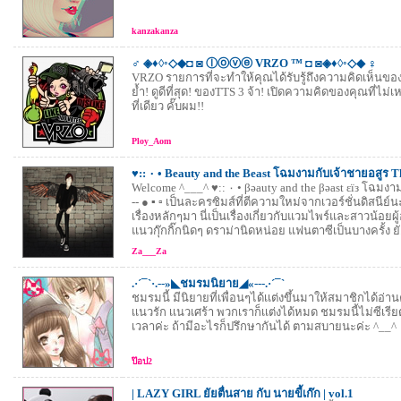
kanzakanza
♂ ◈♦◊◦◇◆◘ ◙ ⓛⓞⓥⓔ VRZO ™ ◘ ◙◈♦◊◦◇◆ ♀
VRZO รายการที่จะทำให้คุณได้รับรู้ถึงความคิดเห็นของคน
ย้ำ! ดูดีที่สุด! ของTTS 3 จ้า! เปิดความคิดของคุณที่ไม่เห
ที่เดียว คั๊บผม!!
Ploy_Aom
♥:: ۰ • Beauty and the Beast โฉมงามกับเจ้าชายอสูร The
Welcome ^___^ ♥:: ۰ • βәauty and the βәast εїз โฉมงา
-- ● ▪ ▫ เป็นละครซิมส์ที่ตีความใหม่จากเวอร์ชั่นดิสนี
เรื่องหลักๆมา นี่เป็นเรื่องเกี่ยวกับแวมไพร์และสาวน้อย
แนวกุ๊กกิ๊กนิดๆ ดราม่านิดหน่อย แฟนตาซีเป็นบางครั้ง ยั.
Za___Za
.·´¯`·.--»◣ชมรมนิยาย◢«---.·´¯`
ชมรมนี้ มีนิยายที่เพื่อนๆได้เเต่งขึ้นมาให้สมาชิกได้อ่าน
เเนวรัก เเนวเศร้า พวกเราก็เเต่งได้หมด ชมรมนี้ไม่ซีเรียต
เวลาค่ะ ถ้ามีอะไรก็ปรึกษากันได้ ตามสบายนะค่ะ ^__^
ป๊อป2
| LAZY GIRL ยัยตื่นสาย กับ นายขี้เก๊ก | vol.1