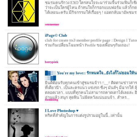
ชมรมคนรักวง EXO ใครสนใจจะมาร่วมจิ้นร่วมฟินก็เชิญ
ว่าจะเป็นใครผู้ไหน ถ้าสนใจก็กรอกแบบฟอร์ม แล้วก็กด
ได้เลยนะครับ มีกิจกรรมให้เรื่อยๆ ! แอดกลับมาอัพชมร
senmeemee
iPage© Club
club for create tts3 member profile page ::Design l Tuto
ร่วมกันเปลี่ยนโฉมหน้า Profile ของเพื่อนๆกันเถอะ!
berrypink
█▓▒░ You're my love:: รักหมดใจ...ยังไงก็ไม่ยอมให้
░▒▓█
ยินดีต้อนรับทุกคนเข้าสู่ชมรมจ้าา ^__^ ติดตามข่าวสาร
ที่เดียวน๊า.. เป็นละครแนว แข่งรถ ซิ่งๆ มันส์ๆ มีฉากให้ ลุ
ตลอดเวลา.. แบบที่ทุกคนไม่สามารถคาดเดาได้เลยล่ะ ฮิฮิ
อ่านแล้ว สนุก สุดฟิน ไม่ผิดหวังแน่นอนจ้า.. สำหร...
numniing
I Love Photoshop ♥
ทริคที่สำคัญในการแต่งรูปรวมอยู่ในนี้...เท่านั้น