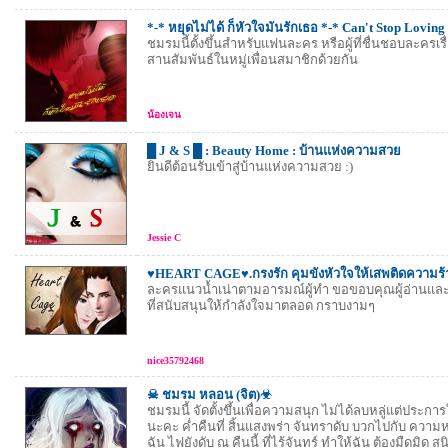
*-* หยุดไม่ได้ ก็หัวใจมันรักเธอ *-* Can't Stop Loving
ชมรมนี้ตั้งขึ้นสำหรับแฟนละคร หรือผู้ที่ชื่นชอบละครเรื่อ
สานสัมพันธ์ในหมู่เพื่อนสมาชิกด้วยกัน
น้องเจน
█ J & S █ : Beauty Home : บ้านแห่งความสวย
ยินดีต้อนรับเข้าสู่บ้านแห่งความสวย :)
Jessie C
♥HEART CAGE♥.กรงรัก คุมขังหัวใจให้เสพติดความร้
ละครแนวน้ำเน่าตามอารมณ์ผู้ทำ ขอขอบคุณผู้อ่านแล
ที่สนับสนุนให้กำลังใจมาตลอด กราบงามๆ
nice35792468
☠ ชมรม หลอน (จิต)☣
ชมรมนี้ จัดตั้งขึ้นเพื่อความสนุก ไม่ได้ลบหลู่แต่ประก
นะคะ ค่ำคืนที่ สิ้นแสงพร่า จันทราดับ บวกไปกับ ควา
ฉัน ไฟยังดับ ณ คืนนี้ ที่ไร้จันทร์ ทำให้ฉัน ต้องมืดมิด สน