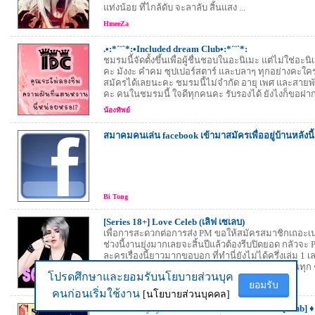
แท่งน้อย ที่ไกล้ดับ จะลาลับ สิ้นแสง ...
HmeeZa
.•:*´¨`*:•Included dream Club•:*´¨`*:
ชมรมนี้จัดตั้งขึ้นเพื่อผู้ชื่นชอบในอะนิเมะ แต่ไม่ใช่อะน
คะ มังงะ คำคม ซุปเปอร์สตาร์ และบลาๆ ทุกอย่างคะใค
สมัครได้เลยนะคะ ชมรมนี้ไม่จำกัด อายุ เพศ และสายพันธ
คะ คนในชมรมนี้ ใจดีทุกคนคะ รับรองได้ ยังไงก็ขอฝากช
น้องทิพย์
สมาคมคนเล่น facebook เข้ามาสมัครเพื่ออยู่บ้านหลังนี
Bi Tong
[Series 18+] Love Celeb (เลิฟ เซเลบ)
เพื่อการสะดวกต่อการส่ง PM ขอให้สมัครสมาชิกเถอะเน
ช่วงนี้งานยุ่งมากเลยจะสิ้นปีแล้วต้องรีบปิดยอด กลัวจ
ละครเรื่องนี้ยาวมากขอบอก ที่ทำนี่ยังไม่ได้ครึ่งเล่ม 1 เ
ทั้งหมด 7 เล่ม จะพยายามอัพทุกอาทิตย์จ้า ขอบคุณทุก ๆ ท
โปรดศึกษาและยอมรับนโยบายส่วนบุค
โปรดศึกษาและยอมรับนโยบายส่วนบุค
peryoza
ยอมรับ
ยอมรับ
คนก่อนเริ่มใช้งาน
คนก่อนเริ่มใช้งาน
[นโยบายส่วนบุคคล]
[นโยบายส่วนบุคคล]
♦ Hibari Kyoya Fanclub คลับของคนรักฮิบาริ [Club] ♦