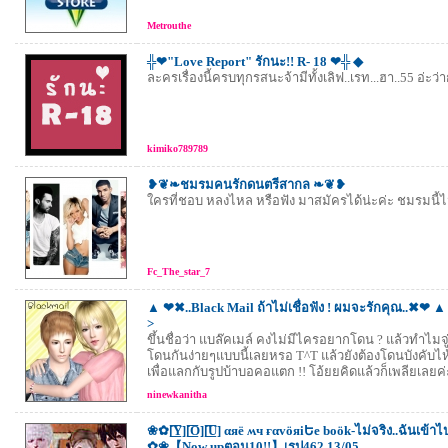
Metrouthe
╬❤"Love Report" รักนะ!! R- 18 ❤╬ ◆
ละครเรื่องนี้ครบทุกรสนะจ้ามีทั้งเลิฟ..เรท...ฮา..55 อ่ะว่า
kimiko789789
❥❦❧ชมรมคนรักดนตรีสากล ❧❦❥
ใครที่ชอบ หลงไหล หรือฟัง มาสมัครได้น่ะค่ะ ชมรมนี้
Fc_The_star_7
▲ ❤✖..Black Mail ถ้าไม่เชื่อฟัง ! ผมจะรักคุณ..✖❤ 
>
ขึ้นชื่อว่า แบล๊คเมล์ คงไม่มีไครอยากโดน ? แล้วทำไมจ
โดนกันง่ายๆแบบนี้เลยหรอ T^T แล้วยังต้องโดนบังคับไห้
เพื่อแลกกับรูปบ้าบอคอแตก !! โอ้ยยคิดแล้วก็เพลียเลยค่
ninewkanitha
❀✿[̲̅Y̲̅][̲̅O̲̅][̲̅U̲̅] αяë ʍч ғαvöяiԵe boök-ไม่จริง..ฉันเข้
✿❀【Now upตอน10!!】เรป462 13/05