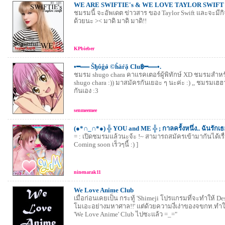
WE ARE SWIFTIE's & WE LOVE TAYLOR SWIFT
ชมรมนี้ จะอัพเดต ข่าวสาร ของ Taylor Swift และจะมีก
ด้วยนะ >< มาดิ มาดิ มาดิ!!
KPbieber
•━══ Šђΰģǿ ©ĥäѓặ Clu฿━══•.
ชมรม shugo chara คาแรคเตอร์ผู้พิทักษ์ XD ชมรมสำหรับ
shugo chara :)) มาสมัครกันเยอะ ๆ นะค่ะ :) ,, ชมรมเฮฮ
กันเอง :3
senmeemee
(●*∩_∩*●) ╬ YOU and ME ╬ ; กาลครั้งหนึ่ง.. ฉันรักเ
= : เปิดชมรมแล้วนะจ้ะ !~ สามารถสมัครเข้ามากันได้เรื่อ
Coming soon เร็วๆนี้ :) ]
ninenarak11
We Love Anime Club
เมื่อก่อนเคยเป็น กระทู้ 'Shimeji โปรแกรมที่จะทำให้ D
โมเอะอย่างมหาศาล!!' แต่ด้วยความงี่เง่าของจขกท.ทำให้
'We Love Anime' Club ไปซะแล้ว =_="