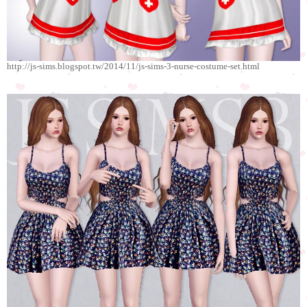
http://js-sims.blogspot.tw/2014/11/js-sims-3-nurse-costume-set.html