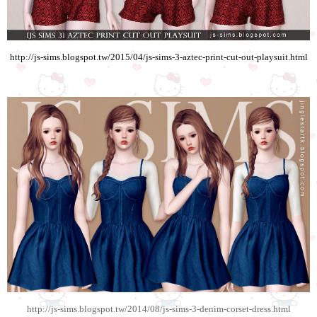
http://js-sims.blogspot.tw/2015/04/js-sims-3-aztec-print-cut-out-playsuit.html
http://js-sims.blogspot.tw/2014/08/js-sims-3-denim-corset-dress.html