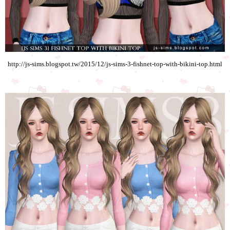
http://js-sims.blogspot.tw/2015/12/js-sims-3-fishnet-top-with-bikini-top.html