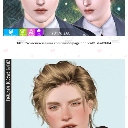
http://www.newseasims.com/inside-page.php?cid=1&id=604