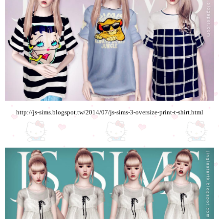
http://js-sims.blogspot.tw/2014/07/js-sims-3-oversize-print-t-shirt.html