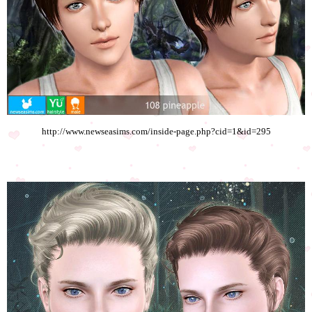
http://www.newseasims.com/inside-page.php?cid=1&id=295