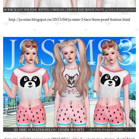
http://js-sims.blogspot.tw/2015/04/js-sims-3-lace-hem-pearl-button.html