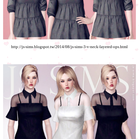
http://js-sims.blogspot.tw/2014/08/js-sims-3-v-neck-layered-ops.html