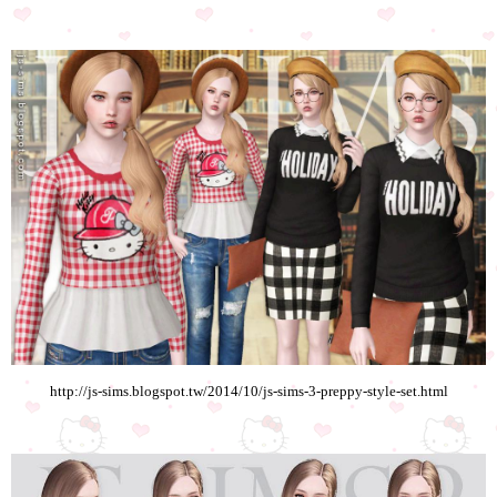
http://js-sims.blogspot.tw/2014/10/js-sims-3-preppy-style-set.html