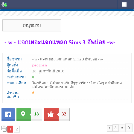
เมนูชมรม
- w - แจกเยอะแจกแหลก Sims 3 อัพบ่อย -w-
ชื่อชมรม
- w - แจกเยอะแจกแหลก Sims 3 อัพบ่อย -w-
ผู้ก่อตั้ง
paochan
ก่อตั้งเมื่อ
28 กุมภาพันธ์ 2016
ระดับชมรม
0
รายละเอียด
ใครที่อยากได้ของเสริมดีๆๆน่ารักๆๆโดนใจๆ อย่าลืมกด
สมัครสมาชิกชมรมนะค่ะ
จำนวน
6
สมาชิก
18
32
A
A
A
1
2
A