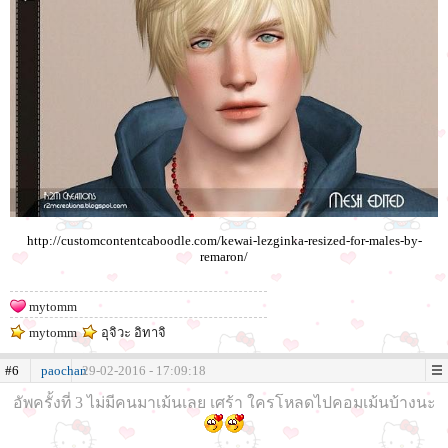
http://customcontentcaboodle.com/kewai-lezginka-resized-for-males-by-
remaron/
mytomm
mytomm
อุจิวะ อิทาจิ
#6
paochan
29-02-2016 - 17:09:18
อัพครั้งที่ 3 ไม่มีคนมาเม้นเลย เศร้า ใครโหลดไปคอมเม้นบ้างนะ