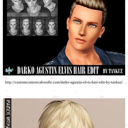
http://customcontentcaboodle.com/darko-agustin-elvis-hair-edit-by-tankuz/