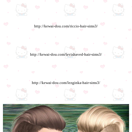
http://kewai-dou.com/riccio-hair-sims3/
http://kewai-dou.com/levishaved-hair-sims3/
http://kewai-dou.com/lezginka-hair-sims3/