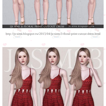
http://js-sims.blogspot.tw/2015/04/js-sims-3-floral-print-cutout-dress.html