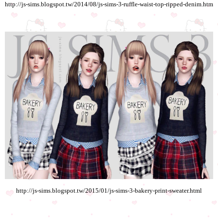
http://js-sims.blogspot.tw/2014/08/js-sims-3-ruffle-waist-top-ripped-denim.htm
http://js-sims.blogspot.tw/2015/01/js-sims-3-bakery-print-sweater.html