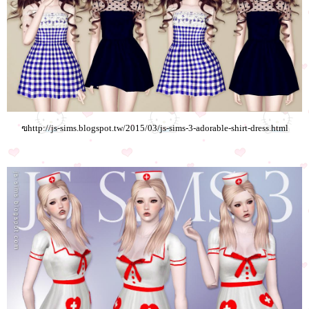
ฃhttp://js-sims.blogspot.tw/2015/03/js-sims-3-adorable-shirt-dress.html