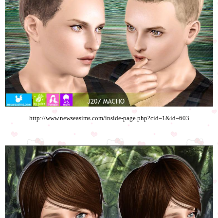
http://www.newseasims.com/inside-page.php?cid=1&id=603