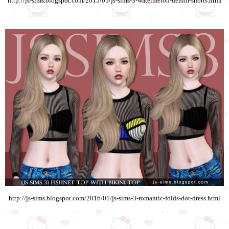
http://js-sims.blogspot.com/2015/05/js-sims-3-watermelon-denim-shorts.html
http://js-sims.blogspot.com/2016/01/js-sims-3-romantic-folds-dot-dress.html