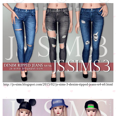
http://js-sims.blogspot.com/2015/02/js-sims-3-denim-ripped-jeans-n4-n6.html