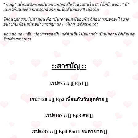
" ขวัญ " เพื่อนสนิทของมีน อยากปลอบใจจึงชวนกันไป ปาร์ตี้ที่บ้านของ " บี "
แต่ค่ำคืนแห่งความสนุกกลับกลายเป็นคืนสยอง!!! เมื่อเกิด
โศกนาฏกรรมไม่คาดฝัน คือ "มีน"ตายแต่ ผีของมีน ก็ต้องการบอกอะไรบาง
อย่างกับเพื่อนสนิทอย่าง "ขวัญ" และ "พี่เกว" อดีตแฟนเก่า
ของเธอ และ "ซิน"น้องสาวของมีน แต่คนเป็นไม่อยากจำ เป็นผลตามให้เกิดเหตุ
ร้ายต่างๆตามมา
::สารบัญ ::
เรป#75 :: [[ Ep1 ]]
เรป#120 ::[[ Ep2 เพื่อนกันวันสุดท้าย ]]
เรป#167 :: [[ Ep3 ศพ ]]
เรป#237 :: [[ Ep4 Part1 ชะตาขาด ]]