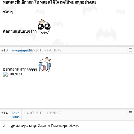
พอเพลงขึ้นอีกกกก โห หลอนได้ใจ กดให้หมดทุกอย่างเลย
ชอบๆ
ติดตามแน่นอนจร้าา
#13
eyejampatho
04-07-2013 - 19:18:49
อยากอ่านมากๆๆๆๆๆ
#14
love
04-07-2013 - 19:20:22
sims
อ๋าา ดูหลอนๆน่าสนุกจังเลยย ติดตามๆเย่เย้>w<