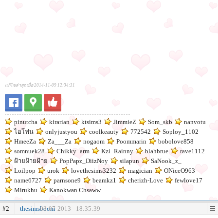
แก้ไขล่าสุดเมื่อ 2014-11-09 12:34:31
pinutcha
kirarian
ktsims3
JimmieZ
Som_skb
nanvotu
ไอโฟน
onlyjustyou
coolkeauty
772542
Soploy_1102
HmeeZa
Za___Za
nogaom
Poommarin
bobolove858
somnuek28
Chikky_arm
Kzi_Rainny
blahbrue
rave1112
ฝ้ายฝ้ายฝ้าย
PopPapz_DiizNoy
silapun
SaNook_z_
Loilpop
urok
lovethesims3232
magician
ONiceO963
name6727
parnsone9
beamkz1
cherizh-Love
fewlove17
Mirukhu
Kanokwan Chsaww
#2
thesimsboom
03-07-2013 - 18:35:39