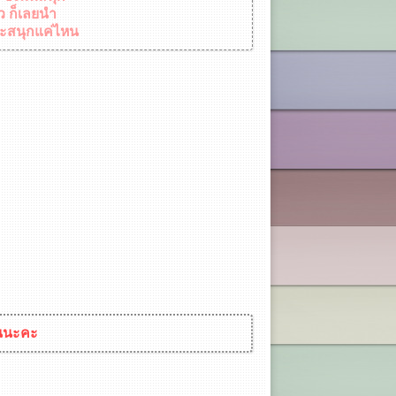
าว ก็เลยนำ
าจะสนุกแค่ไหน
อนนะคะ