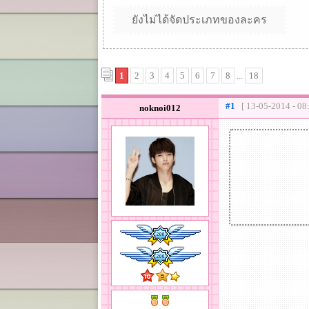
ยังไม่ได้จัดประเภทของละคร
1
2
3
4
5
6
7
8
...
18
#1
[ 13-05-2014 - 08
noknoi012