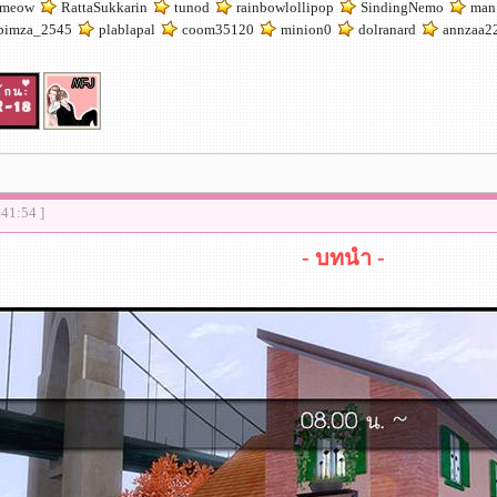
meow
RattaSukkarin
tunod
rainbowlollipop
SindingNemo
man 
pimza_2545
plablapal
coom35120
minion0
dolranard
annzaa2
:41:54 ]
- บทนำ -