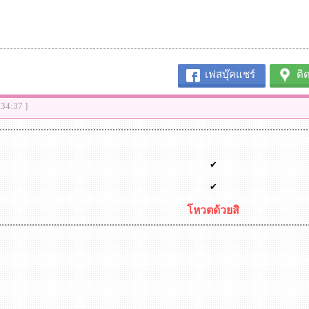
เฟสบุ๊คแชร์
ติ
:34:37 ]
✔
✔
โหวตด้วยสิ