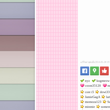
แก้ไขล่าสุดเมื่อ 2014-05-28 19
nyz
kugmeow
coom35120
m
core i5
dewi33
JamieGagA
lar
momoza123
S
minmie
somee