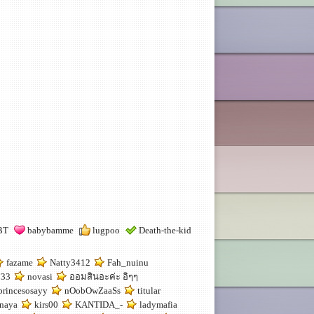
BT
babybamme
lugpoo
Death-the-kid
fazame
Natty3412
Fah_nuinu
ช33
novasi
ออมสินอะค่ะ อิๆๆ
princesosayy
nOobOwZaaSs
titular
naya
kirs00
KANTIDA_-
ladymafia