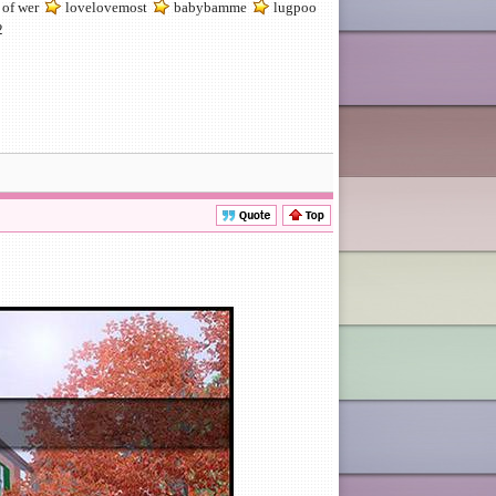
of wer
lovelovemost
babybamme
lugpoo
2