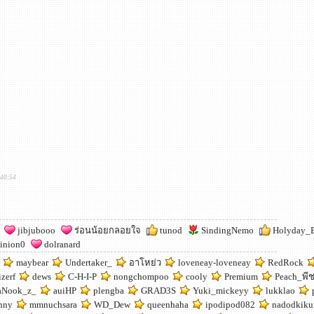
:40:54
jibjubooo
ร่อนน้อยกลอยใจ
tunod
SindingNemo
Holyday_
inion0
dolranard
maybear
Undertaker_
อาโหย่ว
loveneay-loveneay
RedRock
izerf
dews
C-H-I-P
nongchompoo
cooly
Premium
Peach_พี
aNook_z_
auiHP
plengba
GRAD3S
Yuki_mickeyy
lukklao
nny
mmnuchsara
WD_Dew
queenhaha
ipodipod082
nadodkiku