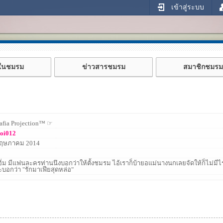
เข้าสู่ระบบ
้ในชมรม
ข่าวสารชมรม
สมาชิกชมรม
fia Projection™ ☞
oi012
พฤษภาคม 2014
.เอิ่ม มีแฟนละครท่านนึงบอกว่าให้ตั้งชมรม ไอ้เราก็บ้ายอแม่นางนกเลยจัดให้ก็ไม่มีไรม
ะบอกว่า "รักมาเฟียสุดหล่อ"