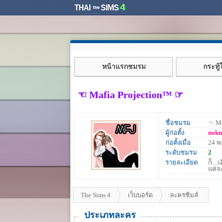
หน้าแรกชมรม
กระทู
☜ Mafia Projection™ ☞
ชื่อชมรม
☜ Ma
ผู้ก่อตั้ง
nokn
ก่อตั้งเมื่อ
24 
ระดับชมรม
2
รายละเอียด
ก็...
แค่จ
The Sims 4
เว็บบอร์ด
ละครซิมส์
ประเภทละคร