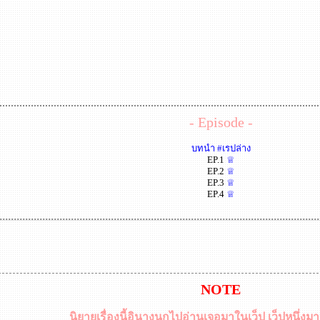
- Episode -
บทนำ #เรปล่าง
EP.1
♕
EP.2
♕
EP.3
♕
EP.4
♕
NOTE
นิยายเรื่องนี้อินางนกไปอ่านเจอมาในเว็ป เว็ปหนึ่งมา 