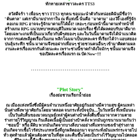
ทักทายเหล่าชาวละคร TTS3
สวัสดีจร้า า เพื่อนๆ ชาว TTS3 ทุกคน ขอแนะนำตัวกันหน่อยดิฉันมีชื่อว่า
"ต้นตาล" แต่เรามีนามปากกาใน ณ ที่แห่งนี้ นั่นคือ "มาดาม" เอง งิงิ๊ เองที่รู้จัก
คอเกม RPG อาจจะรู้จักมาดามก็ได้มั้ง? เหอะๆ ก่อนหน้านี้มาดามทำหน้าที่
สร้างเกม RPG แนวบทบาทสมมุติในหมวด นอกเรื่อง ซึ่งได้ผลตอบรับมาดีมาก
โดยเฉพาะเกมที่เป็นแนวเกี่ยวกับผีๆสยองๆ และในวันนี้มาดามจึงได้นำแนวคิด
จากการแต่งพลีอตเรื่องในเกม พลิกโฉมมาเป็นบทละคร ที่เรียกได้ว่า แอบสยอง
ปนลุ้นระทึก ชนั้น มาดามจึงขอฝากเพื่อนๆ ช่วยชวนคนอื่นๆ เข้ามาติดตามผล
งานละครเรื่องแรกกันด้วยนะคะ เพราะช่วงนี้ขาดกำลังใจมักๆ ชนั้นมาดามจึง
ขอเปิดละครเรื่องแรก ณ บัด Now~!!!
. . . . . . . . . . . . . . . . . . . . . . . . . . . . . . . . . . . . . . . . . .
"Plot Story"
เรื่องย่อชวนเรียกน้ำย่อย
ณ เมืองแห่งหนึ่งซึ่งมีผู้คนจำนวนหนึ่งอาศัยอยู่กันอย่างมีความสุข ผู้คนเหล่า
นั่นต่างพึ่งพาอาศัยกันโดยมาตลอด จนกระทั้งปัจจุบัน....ในวันหนึ่ง ที่เหมือนจะ
เป็นวันดับสิ้นของมวลมนุษย์เหล่าผู้คนต่างบ้าคลั่งตื่นขึ้นมาจากความตาย
ร่างกายไร้วิญญาณ กินเลือดเนื้อผู้เป็นอย่างบ้าคลั่ง พวกมันถูกขนานนามกันว่า
"ซอมบี้" หรือ ผีดิบ พวกมันเกิดจากบางสิ่งบางอย่างที่แทรกแซงเข้าสุ่ร่างกาย
อันเกิดจากเชื้อไวรัสประเภทหนึ่งที่ถูกผลิตออกมา จนกระทั่งมันแพร่กระจายไป
ทั่ว สุดท้ายแล้วผู้คนต้องตายในที่สุด และตื่นขึ้นโดยเป็นร่างไร้วิญญาณไปตลอด