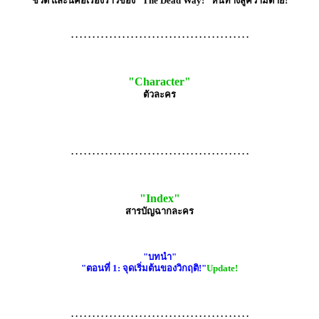
ชีวิต และนี้คือเรื่องราวของ "The Dead Way!" หนทางสู่ความตาย!
. . . . . . . . . . . . . . . . . . . . . . . . . . . . . . . . . . . . . . . . . .
"Character"
ตัวละคร
. . . . . . . . . . . . . . . . . . . . . . . . . . . . . . . . . . . . . . . . . .
"Index"
สารบัญฉากละคร
"บทนำ"
"ตอนที่ 1: จุดเริ่มต้นของวิกฤติ!"
Update!
. . . . . . . . . . . . . . . . . . . . . . . . . . . . . . . . . . . . . . . . . .