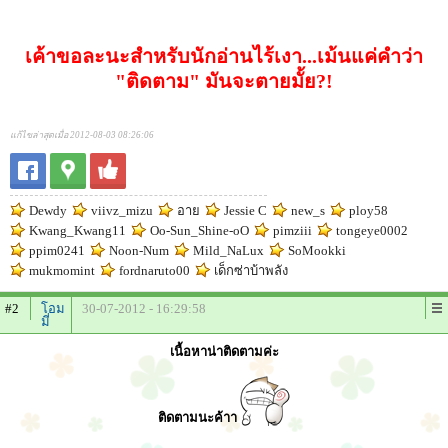
เค้าขอละนะสำหรับนักอ่านไร้เงา...เม้นแค่คำว่า
"ติดตาม" มันจะตายมั้ย?!
แก้ไขล่าสุดเมื่อ 2012-08-03 08:26:06
Dewdy
viivz_mizu
อาย
Jessie C
new_s
ploy58
Kwang_Kwang11
Oo-Sun_Shine-oO
pimziii
tongeye0002
ppim0241
Noon-Num
Mild_NaLux
SoMookki
mukmomint
fordnaruto00
เด็กซ่าบ้าพลัง
#2
โอม
30-07-2012 - 16:29:58
มี่
เนื้อหาน่าติดตามค่ะ
ติดตามนะค้าา