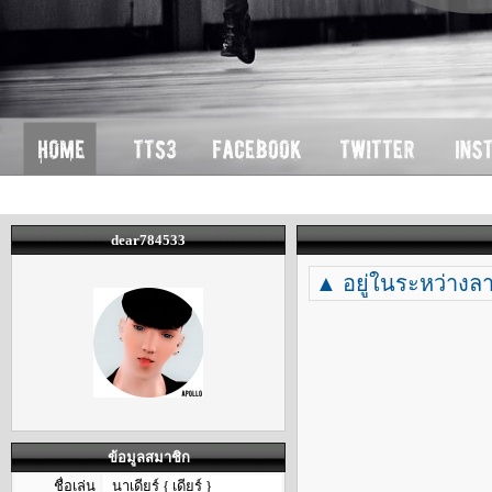
dear784533
▲ อยู่ในระหว่างล
ข้อมูลสมาชิก
ชื่อเล่น
นาเดียร์ { เดียร์ }