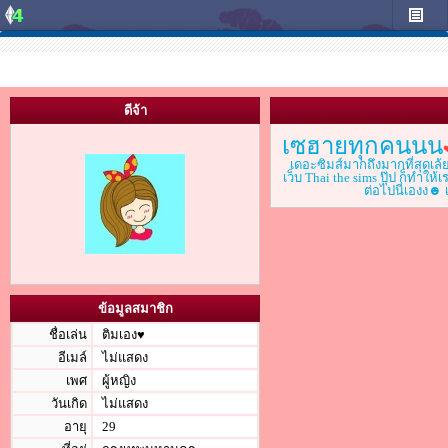
ดีจ้า
เซฮายทุกคนนน
เดอะซิมส์มากถึงมากที่สุดเล้ย
เว็บ Thai the sims ปุ๊ป ก็ท
ต่อไปนี่เองง
ข้อมูลสมาชิก
ชื่อเล่น
ติมเอง♥
อีเมล์
ไม่แสดง
เพศ
ผู้หญิง
วันเกิด
ไม่แสดง
อายุ
29