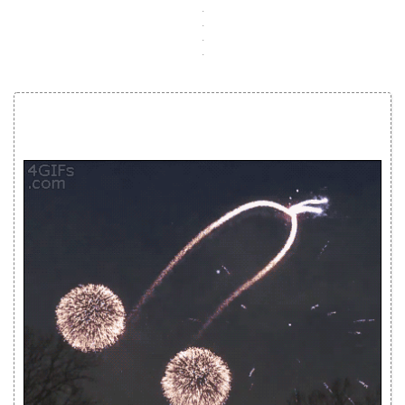
.
.
.
.