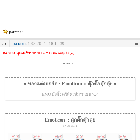
patranet
#5
patranet
21-03-2014 - 10:10:39
#4 ขอบคุณคร้าบบบบ >////<
เขิลเลยมุ้งมิ้ง ;w;
แจกต่อ . .
♦ ของแต่งบอร์ด • Emoticon :: ดุ๊กดิ๊กดุ๊กดุ๋ย ♦
EMO มุ้งมิ้ง คริส์ครุส์มากเยย >.,<
Emoticon :: ดุ๊กดิ๊กดุ๊กดุ๋ย
(21/03/57)