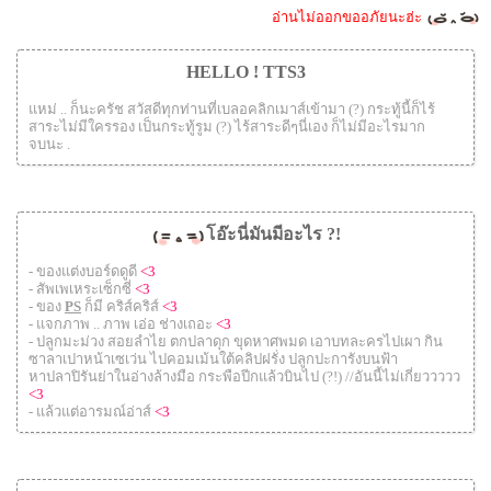
อ่านไม่ออกขออภัยนะฮ่ะ
HELLO ! TTS3
แหม่ .. ก็นะครัช สวัสดีทุกท่านที่เบลอคลิกเมาส์เข้ามา (?) กระทู้นี้ก็ไร้
สาระไม่มีใครรอง เป็นกระทู้รูม (?) ไร้สาระดีๆนี่เอง ก็ไม่มีอะไรมาก
จบนะ .
โอ๊ะนี่มันมีอะไร ?!
- ของแต่งบอร์ดดูดี
<3
- สัพเพเหระเซ็กซี่
<3
- ของ
PS
ก็มี คริส์คริส์
<3
- แจกภาพ .. ภาพ เอ่อ ช่างเถอะ
<3
- ปลูกมะม่วง สอยลำไย ตกปลาดุก ขุดหาศพมด เอาบทละครไปเผา กิน
ซาลาเปาหน้าเซเว่น ไปคอมเม้นใต้คลิปฝรั่ง ปลูกปะการังบนฟ้า
หาปลาปิรันย่าในอ่างล้างมือ กระพือปีกแล้วบินไป (?!) //อันนี้ไม่เกี่ยววววว
<3
- แล้วแต่อารมณ์อ่าส์
<3