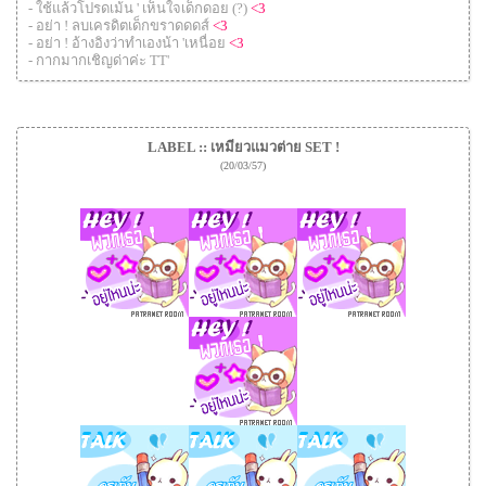
- ใช้แล้วโปรดเม้น ' เห็นใจเด็กดอย (?)
<3
- อย่า ! ลบเครดิตเด็กขราดดดส์
<3
- อย่า ! อ้างอิงว่าทำเองน้า 'เหนื่อย
<3
- กากมากเชิญด่าค่ะ TT'
LABEL :: เหมียวแมวต่าย SET !
(20/03/57)