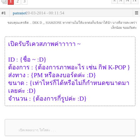
A
1
2
3
A
#1
patranet
20-03-2014 - 00:11:54
ขอบคุณเครดิต .. DEK D ,, SIAMZONE หากท่านไม่ให้แจกต่อก็แจ้งมาได้น้า บางทีอาจสะเพร่า
เล็กน้อย ขออภัยค่ะ
เปิดรับรีเควสภาพค่าาาาา ~
ID : {ชื่อ ~ :D}
ต้องการ : {ต้องการภาพอะไร เช่น กิฟ K-POP }
ส่งทาง : {PM หรือลงบอร์ดค่ะ :D}
ขนาด : {เท่าไหร่ก็ได้หรือไม่ก็กำหนดขนาดมา
เลยค่ะ :D}
จำนวน : {ต้องการกี่รูปค่ะ :D}
เปิดเพลงเบาๆ ใสใสค่ะ . . .