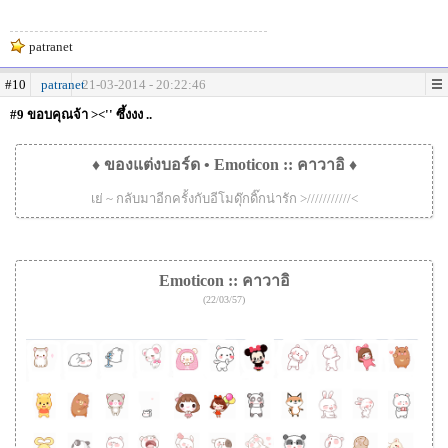
patranet
#10
patranet
21-03-2014 - 20:22:46
#9 ขอบคุณจ้า ><'' ซึ้งงง ..
♦ ของแต่งบอร์ด • Emoticon :: คาวาอิ ♦
เย่ ~ กลับมาอีกครั้งกับอีโมดุ๊กดิ๊กน่ารัก >///////////<
Emoticon :: คาวาอิ
(22/03/57)