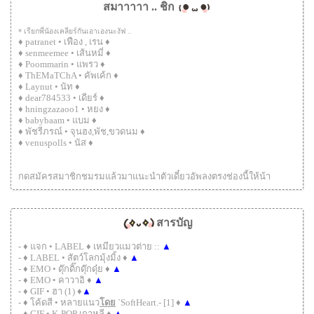
สมาาาาา .. ชิก
* เรียกพี่น้องเคลียร์กันเอาเองนะงัฟ ..
♦ patranet • เฟือง , เรน ♦
♦ senmeemee • เส้นหมี่ ♦
♦ Poommarin • แพรว ♦
♦ ThEMaTChA • คัพเค้ก ♦
♦ Laynut • นัท ♦
♦ dear784533 • เดียร์ ♦
♦ hningzazaoo1 • หยง ♦
♦ babybaam • แบม ♦
♦ พัชรีภรณ์ • จุนฮง,พัช,ขวดนม ♦
♦ venuspolls • นัส ♦
กดสมัครสมาชิกชมรมแล้วมาแนะนำตัวเดี๋ยวอัพลงตรงช่องนี้ให้น้า
สารบัญ
- ♦ แจก • LABEL ♦ เหมียวแมวต่าย ::
▲
- ♦ LABEL • สัตว์โลกมุ้งมิ้ง ♦
▲
- ♦ EMO • ดุ๊กดิ๊กดุ๊กดุ๋ย ♦
▲
- ♦ EMO • คาวาอิ ♦
▲
- ♦ GIF • ฮา (1) ♦
▲
- ♦ โค้ดสี • หลายแนว
โดย
`SoftHeart.- [1] ♦
▲
- ♦ GIF • K-POP เกาหลี ♦
▲