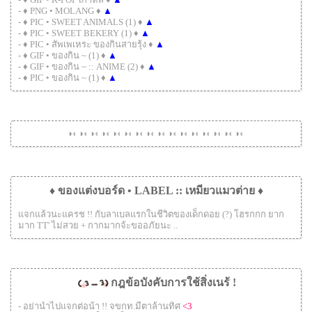
- ♦ PNG • MOLANG ♦
▲
- ♦ PIC • SWEET ANIMALS (1) ♦
▲
- ♦ PIC • SWEET BEKERY (1) ♦
▲
- ♦ PIC • สัพเพเหระ ของกินสายรุ้ง ♦
▲
- ♦ GIF • ของกิน ~ (1) ♦
▲
- ♦ GIF • ของกิน ~ :: ANIME (2) ♦
▲
- ♦ PIC • ของกิน ~ (1) ♦
▲
◑
◐
◑
◐
◑
◐
◑
◐
◑
◐
◑
◐
◑
◐
◑
◐
◑
◐
◑
◐
◑
◐
◑
◐
◑
◐
◑
◐
◑
◐
◑
◐
♦ ของแต่งบอร์ด • LABEL :: เหมียวแมวต่าย ♦
แจกแล้วนะแครช !! กับลาเบลแรกในชีวิตของเด็กดอย (?) โฮรกกก ยาก
มาก TT' ไม่สวย + กากมากจ้ะขออภัยนะ ..
กฎข้อบังคับการใช้สิ่งเนร้ !
- อย่านำไปแจกต่อน้า !! จขกท.มีตาล้านทิศ
<3