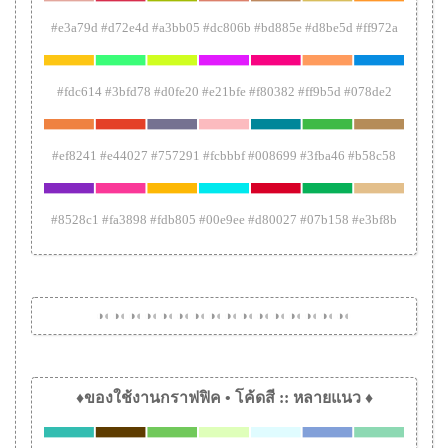
#e3a79d #d72e4d #a3bb05 #dc806b #bd885e #d8be5d #ff972a
#fdc614 #3bfd78 #d0fe20 #e21bfe #f80382 #ff9b5d #078de2
#ef8241 #e44027 #757291 #fcbbbf #008699 #3fba46 #b58c58
#8528c1 #fa3898 #fdb805 #00e9ee #d80027 #07b158 #e3bf8b
◑
◐
◑
◐
◑
◐
◑
◐
◑
◐
◑
◐
◑
◐
◑
◐
◑
◐
◑
◐
◑
◐
◑
◐
◑
◐
◑
◐
◑
◐
◑
◐
♦ของใช้งานกราฟฟิค • โค้ดสี :: หลายแนว ♦