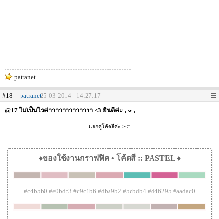
patranet
#18
patranet
25-03-2014 - 14:27:17
@17 ไม่เป็นไรค่าาาาาาาาาาาาา <3 ยินดีค่ะ ; w ;
แจกคู่โค้ดสีค่ะ ><''
♦ของใช้งานกราฟฟิค • โค้ดสี :: PASTEL ♦
#c4b5b0 #e0bdc3 #c9c1b6 #dba9b2 #5cbdb4 #d46295 #aadac0