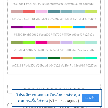
#33bdb1 #5e3c00 #71c95b #dfffba #e0fcff #82a0d9 #8dd9b3
#d1a5a5 #ed6161 #f2bde9 #579099 #7db0b8 #a5cdd4 #c7e663
#850080 #b500b2 #ceed00 #ffb700 #ffff00 #00aef0 #c27c7c
#8fa854 #88f22c #ed008c #e3afaf #d1bdf0 #bcf2aa #aee8db
#e53138 #b4e35d #2dbdbd #046b21 #d1b471 #3ee689 #02f5bc
◑
◐
◑
◐
◑
◐
◑
◐
◑
◐
◑
◐
◑
◐
◑
◐
◑
◐
◑
◐
◑
◐
◑
◐
◑
◐
◑
◐
◑
◐
◑
◐
โปรดศึกษาและยอมรับนโยบายส่วนบุค
โปรดศึกษาและยอมรับนโยบายส่วนบุค
ยอมรับ
ยอมรับ
คนก่อนเริ่มใช้งาน
คนก่อนเริ่มใช้งาน
[นโยบายส่วนบุคคล]
[นโยบายส่วนบุคคล]