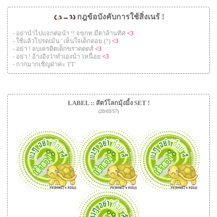
กฎข้อบังคับการใช้สิ่งเนร้ !
- อย่านำไปแจกต่อน้า !! จขกท.มีตาล้านทิศ
<3
- ใช้แล้วโปรดเม้น ' เห็นใจเด็กดอย (?)
<3
- อย่า ! ลบเครดิตเด็กขราดดดส์
<3
- อย่า ! อ้างอิงว่าทำเองน้า 'เหนื่อย
<3
- กากมากเชิญด่าค่ะ TT'
LABEL :: สัตว์โลกมุ้งมิ้ง SET !
(20/03/57)