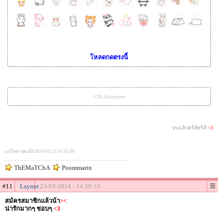
โหลดกดตรงนี้
{CR.}Siamzone
จบแล้วคริส์คริส์
<3
แก้ไขล่าสุดเมื่อ 2014-03-22 14:55:09
ThEMaTChA
Poommarin
#11
Laynut
23-03-2014 - 14:59:33
สมัครสมาชิกแล้วน้า
><
น่ารักมากๆ ชอบๆ
<3