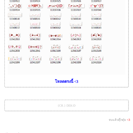
โหลดตรงนี้ <3
{CR.} DEK-D
จบแล้วดุ๊กดุ๋ย
<3