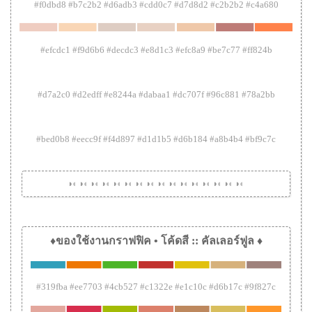
#f0dbd8 #b7c2b2 #d6adb3 #cdd0c7 #d7d8d2 #c2b2b2 #c4a680
#efcdc1 #f9d6b6 #decdc3 #e8d1c3 #efc8a9 #be7c77 #ff824b
#d7a2c0 #d2edff #e8244a #dabaa1 #dc707f #96c881 #78a2bb
#bed0b8 #eecc9f #f4d897 #d1d1b5 #d6b184 #a8b4b4 #bf9c7c
◑
◐
◑
◐
◑
◐
◑
◐
◑
◐
◑
◐
◑
◐
◑
◐
◑
◐
◑
◐
◑
◐
◑
◐
◑
◐
◑
◐
◑
◐
◑
◐
♦ของใช้งานกราฟฟิค • โค้ดสี :: คัลเลอร์ฟูล ♦
#319fba #ee7703 #4cb527 #c1322e #e1c10c #d6b17c #9f827c