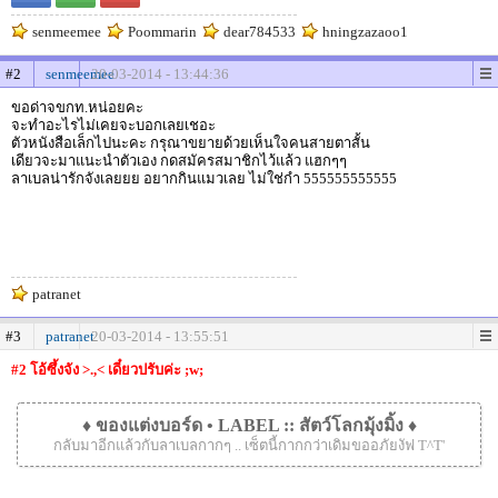
senmeemee
Poommarin
dear784533
hningzazaoo1
#2
senmeemee
20-03-2014 - 13:44:36
ขอด่าจขกท.หน่อยคะ
จะทำอะไรไม่เคยจะบอกเลยเชอะ
ตัวหนังสือเล็กไปนะคะ กรุณาขยายด้วยเห็นใจคนสายตาสั้น
เดียวจะมาแนะนำตัวเอง กดสมัครสมาชิกไว้แล้ว แฮกๆๆ
ลาเบลน่ารักจังเลยยย อยากกินแมวเลย ไม่ใช่กำ 555555555555
patranet
#3
patranet
20-03-2014 - 13:55:51
#2 โอ้ซึ้งจัง >.,< เดี๋ยวปรับค่ะ ;w;
♦ ของแต่งบอร์ด • LABEL :: สัตว์โลกมุ้งมิ้ง ♦
กลับมาอีกแล้วกับลาเบลกากๆ .. เซ็ตนี้กากกว่าเดิมขออภัยงัฟ T^T'