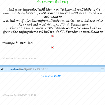
` • ขั้นตอนการลงไฟล์ต่างๆ • `
→ไฟล์ epsxe ในตอนที่ลงไฟล์นี้ ให้เรา next ไปเรื่อยๆ แล้วจะมีให้เลือกอะไร
เยอะแยะไปหมด ให้เลือก opemGL สำหรับเครื่องที่การ์ด 3D นะครับ แล้วก็ next
ต่อไปเลยครับ
→ลงไฟล์ ภาคผู้หญิงหรือภาคผู้ชายแล้วแต่ชอบเลยครับ ลงตามปกติ next อย่าง
เดียว ลงเสร็จแล้วลากไฟล์เกมส์มาไว้หน้า Desktop นะค
→ เสร็จแล้ว เวลาจะเล่น ก้อเข้า ePSXe ไปที่ File --> Run ISO เลือก ไฟล์ภาค
ผู้ชายหรือภาคผู้หญิงที่เราลากไว้หน้าจอเมื้อกี้นี้แล้วเราก็สามารเล่นได้เลยครับ
(
♥
)
*ขอบคุณเว็ป สยามโซน
(
♥
)
แก้ไขล่าสุดเมื่อ 2012-09-09 13:52:55
#3
neabamorntep
09-09-2012 - 13:58:38
` • SHOW TIME • `
แก้ไขล่าสุดเมื่อ 2012-09-09 14:08:51