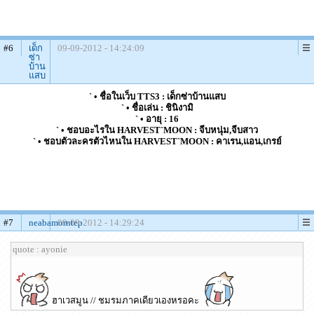
#6
เด็ก
09-09-2012 - 14:24:09
ซ่า
บ้าน
แสบ
` • ชื่อในเว็บ TTS3 : เด็กซ่าบ้านแสบ
` • ชื่อเล่น : ชินิงามิ
` • อายุ : 16
` • ชอบอะไรใน HARVEST`MOON : จีบหนุ่ม,จีบสาว
` • ชอบตัวละครตัวไหนใน HARVEST`MOON : คาเรน,แอน,เกรย์
#7
neabamorntep
09-09-2012 - 14:29:24
quote : ayonie
ฮาเวสมูน // ชมรมภาคเดียวเองหรอคะ