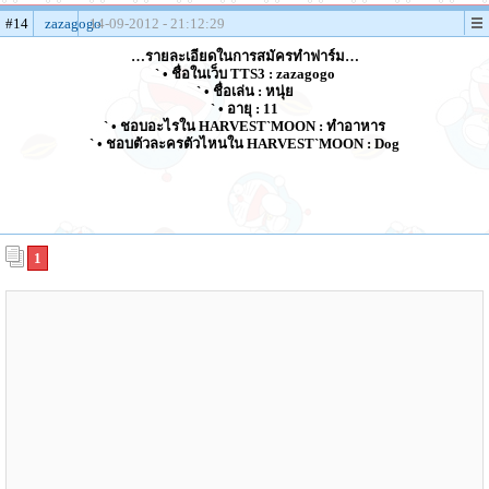
#14
zazagogo
14-09-2012 - 21:12:29
…รายละเอียดในการสมัครทำฟาร์ม…
` • ชื่อในเว็บ TTS3 : zazagogo
` • ชื่อเล่น : หนุ่ย
` • อายุ : 11
` • ชอบอะไรใน HARVEST`MOON : ทำอาหาร
` • ชอบตัวละครตัวไหนใน HARVEST`MOON : Dog
1