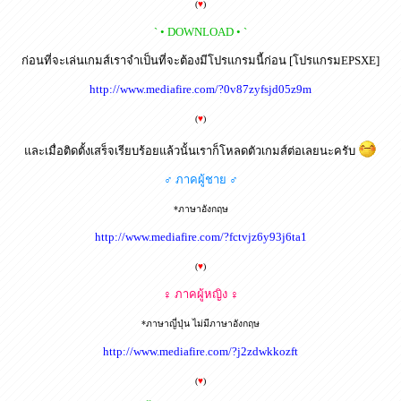
(
♥
)
` • DOWNLOAD • `
ก่อนที่จะเล่นเกมส์เราจำเป็นที่จะต้องมีโปรแกรมนี้ก่อน [โปรแกรมEPSXE]
http://www.mediafire.com/?0v87zyfsjd05z9m
(
♥
)
และเมื่อติดตั้งเสร็จเรียบร้อยแล้วนั้นเราก็โหลดตัวเกมส์ต่อเลยนะครับ
♂ ภาคผู้ชาย ♂
*ภาษาอังกฤษ
http://www.mediafire.com/?fctvjz6y93j6ta1
(
♥
)
♀ ภาคผู้หญิง ♀
*ภาษาญี่ปุ่น ไม่มีภาษาอังกฤษ
http://www.mediafire.com/?j2zdwkkozft
(
♥
)