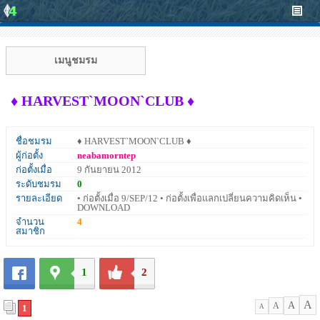
เมนูชมรม
♦ HARVEST`MOON`CLUB ♦
ชื่อชมรม
♦ HARVEST`MOON`CLUB ♦
ผู้ก่อตั้ง
neabamorntep
ก่อตั้งเมื่อ
9 กันยายน 2012
ระดับชมรม
0
รายละเอียด
• ก่อตั้งเมื่อ 9/SEP/12 • ก่อตั้งเพื่อแลกเปลี่ยนความคิดเห็น •
DOWNLOAD
จำนวน
4
สมาชิก
1
2
A
A
A
1
A