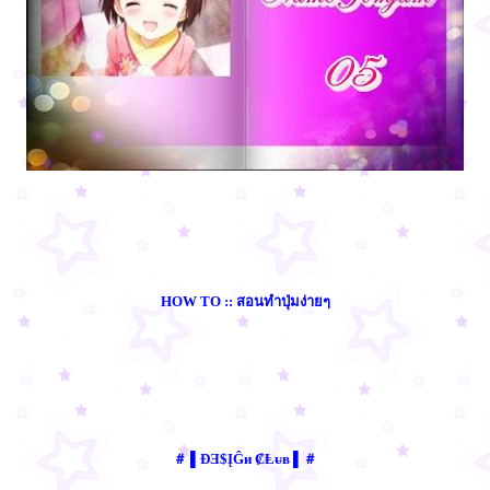
HOW TO :: สอนทำปุ่มง่ายๆ
＃ ▌ÐƎ$ĮĜи ₡Ⱡᵾв ▌＃