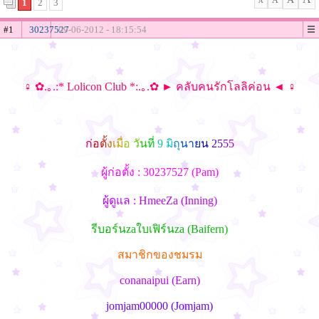
A
1
2
3
A
#1
30237527
09-06-2012 - 18:15:54
♀ ✿.｡.:* Lolicon Club *:.｡.✿ ► คลับคนรักโลลิค่อน ◄ ♀
ก
อ
ต
ง
เ
ม
อ
ว
น
ท
9
ม
ถ
น
า
ย
น
2
5
5
5
ผู้ก่อตั้ง : 30237527 (Pam)
ผู้ดูแล : HmeeZa (Inning)
รีบอร์นzaใบเฟิร์นza (Baifern)
สมาชิกของชมรม
conanaipui (Earn)
jomjam00000 (Jomjam)