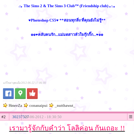
.:｡ The Sims 2 & The Sims 3 Club™ (Friendship club) ｡:.｡
♥Photoshop CS5♥ **สอนทุกสิ่ง ที่คุณยังไม่รู้**
๏๏♥คลับคนรัก...แม่มดสาวหัวใจกุ๊กกิ๊ก...♥๏๏
แก้ไขล่าสุดเมื่อ 2012-06-22 17:06:00
HmeeZa
conanaipui
_nutthawut_
#2
30237527
09-06-2012 - 18:30:50
เรามารู้จักกับคำว่า โลลิค่อน กันเถอะ !!