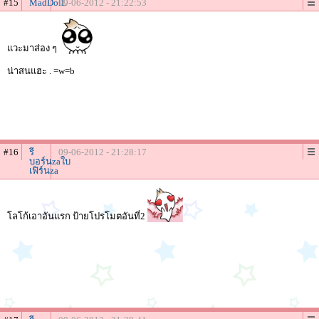
#15
MadDolL
09-06-2012 - 21:22:53
แวะมาส่อง ๆ
น่าสนแฮะ . =w=b
#16
รี
09-06-2012 - 21:28:17
บอร์นzaใบ
เฟิร์นza
โลโก้เอาอันแรก ป้ายโปรโมตอันที่2