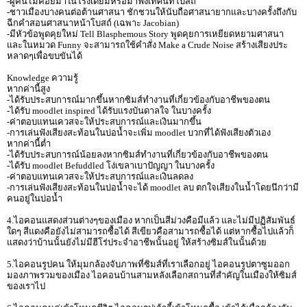
-ผู้คนไม่ค่อยมาในโรงเตี๊ยมหรือมาฟังเทศน์ที่โบสถ์
-ชาวเมืองบางคนต่อต้านศาสนา ชักชวนให้นับถือศาสนายากและบางครั้งถึงกับ
ฉีกคำสอนศาสนาหน้าโบสถ์ (เฉพาะ Jacobian)
-มีหัวข้อพูดคุยใหม่ Tell Blasphemous Story พูดคุยการเหยียดหยามศาสนา
และในหมวด Funny จะสามารถใช้คำสั่ง Make a Crude Noise สร้างเสียงประ
หลาดๆเพื่อขบขันได้
Knowledge ความรู้
หากค่านี้สูง
-ได้รับประสบการณ์มากขึ้นหากซิมส์ทำงานที่เกี่ยวข้องกับอาชีพของตน
-ได้รับ moodlet inspired ได้รับแรงบันดาลใจ ในบางครั้ง
-ค่าตอบแทนเควสจะให้ประสบการณ์และเงินมากขึ้น
-การเล่นฟังเสียงสะท้อนในบ่อน้ำจะเพิ่ม moodlet บวกที่ได้ฟังเสียงตัวเอง
หากค่านี้ต่ำ
-ได้รับประสบการณ์น้อยลงหากซิมส์ทำงานที่เกี่ยวข้องกับอาชีพของตน
-ได้รับ moodlet Befuddled โง่เขลาเบาปัญญา ในบางครั้ง
-ค่าตอบแทนเควสจะให้ประสบการณ์และเงินลดลง
-การเล่นฟังเสียงสะท้อนในบ่อน้ำจะได้ moodlet ลบ ตกใจเสียงในน้ำโดยนึกว่ามี
คนอยู่ในบ่อน้ำ
4.ไอคอนแสดงส่วนต่างๆของเมือง หากเป็นสีม่วงคือมีแล้ว และไม่มีปฏิสัมพันธ์
ใดๆ สีแดงคือยังไม่สามารถซื้อได้ สีเขียวคือสามารถซื้อได้ แต่หากซื้อไปแล้วก็
แสดงว่าบ้านนั้นยังไม่มีฮีโร่ประจำอาชีพนั้นอยู่ ให้สร้างซิมส์ในนั้นด้วย
5.ไอคอนรูปคน ให้มุมกล้องจับภาพที่ซิมส์ที่เราเลือกอยู่ ไอคอนรูปตาซูมออก
มองภาพรวมของเมือง ไอคอนบ้านสามหลังเลือกสถานที่สำคัญในเมืองให้ซิมส์
ของเราไป