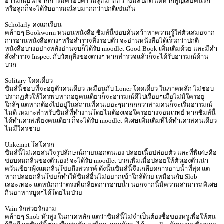
อารมณ์บวกจากการมีครอบครัวมีลูกมากกว่าซิมส์ปกติ แต่หากสูญเสียคนรัก
หรือลูกก็จะได้รับอารมณ์ลบมากกว่าปกติเช่นกัน
Scholarly คงแก่เรียน
คล้ายๆ Bookworm หนอนหนังสือ ซิมส์นี้ชอบค้นคว้าหาความรู้ใส่ตัวเสมอจาก
การอ่านหนังสือต่างๆหรือสำรวจสิ่งรอบตัว จะอ่านหนังสือได้เร็วกว่าปกติ
หนังสือบางอย่างหลังอ่านจบก็ได้รับ moodlet Good Book เพิ่มเติมด้วย และมีคำ
สั่งสำรวจ Inspect กับวัตถุสิ่งของต่างๆ หากสำรวจแล้วก็จะได้รับอารมณ์ด้าน
บวก
Solitary โดดเดี่ยว
ซิมส์นี้ชอบที่จะอยู่ตัวคนเดียว เหมือนกับ Loner โดดเดี่ยว ในภาคหลัก ไม่ชอบ
ปรากฏตัวให้ใครพบหากอยู่คนเดียวก็จะอารมณ์ดีไปเรื่อยๆเมื่อไม่มีใครอยู่
ใกล้ๆ แต่หากต้องไปอยู่ในสถานที่คนเยอะๆมากกกว่าสามคนก็จะเริ่มอารมณ์
ไม่ดี เหมาะสำหรับซิมส์ที่ทำงานโดยไม่ต้องเจอใครอย่างจอมเวทย์ หากซิมส์นี้
ได้ทำเควสเพียงคนเดียว ก็จะได้รับ moodlet พิเศษเพิ่มเติมที่ได้ทำเควสคนเดียว
ไม่มีใครช่วย
Unkempt โสโครก
ซิมส์นี้ไม่เคยสนใจรูปลักษณ์ภายนอกตนเอง ปล่อยเนื้อปล่อยตัว และที่พิเศษคือ
ชอบดมกลิ่นของตัวเอง! จะได้รับ moodlet บวกเพิ่มเมื่อปล่อยให้ตัวเองตัวเน่า
ควันเขียวฟุ้งแผ่กลิ่นโชยถึงสวรรค์ ดังนั้นซิมส์นี้จึงเกลียดการอาบน้ำที่สุด แต่
หากปล่อยกลิ่นโชยก็ทำให้ซิมส์อื่นไม่อยากเข้าใกล้ด้วย เหมือนกับ Slob
เลอะเทอะ แต่หนักกว่าตรงที่เกลียดการอาบน้ำ นอกจากนี้มีความสามารถพิเศษ
กินอาหารบูดๆได้โดยไม่ป่วย
Vain รักสวยรักงาม
คล้ายๆ Snob หัวสูง ในภาคหลัก แต่ว่าซิมส์นี้ไม่จำเป็นต้องซื้อของหรูเพื่อให้ตน