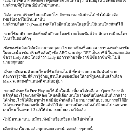
-ไม่มีโทรศัพท์ หากต้องการคุยติดต่อกับคนที่ไม่รู้ว่าบ้านอยู่ไหน ติดต่อโดยใช้
นกพิราบที่ตู้ไปรษณีย์หน้าบ้านแทน
-ไม่สามารถสร้างหรือต่อเติมแก้ไข ลักษณะของตัวบ้านได้ ทำได้เพียงจัด
เฟอร์นิเจอร์ในบ้านเท่านั้น
นกพิราบสื่อสาร (P-mail) เทคโนโลยีสุดไฮเทคในยุคนั้นใช้แทนโทรศัพท์ได้
-หากใช้นกพิราบหลังเที่ยงคืนถึงหกโมงเช้า จะโดนซิมส์ว่ากลับมา เหมือนโทร
ไปหาในตอนดึกๆ
-ชื่อของซิมส์จะไม่แจ้งว่านามสกุลอะไร บอกเพียงชื่อและฉายาของระดับอาชีพ
ในขณะนั้น เช่น สร้างซิมส์หญิงชื่อ ABC นามสกุล DEF เป็นราชินี ในเกมจะแจ้ง
ชื่อว่า Lady ABC โดยคำว่า Lady บอกว่าทำอาชีพราชินีขั้นอาชีพที่1 ไม่มี
นามสกุลบอก
-มีระบบติดตามตัวแบบใหม่ที่ซิมส์สามไม่มี ที่หน้าจอความสัมพันธ์ หาก
ต้องการรู้ว่าซิมส์ที่เรารู้จักอยู่ส่วนไหนของเมือง ให้กดที่รูปคนนั้นแล้วเลือก
Mark จะแสดงตำแหน่งที่คนนั้นอยู่มา
-ระบบอิสระหรือ Free Play จะให้เมื่อในเมืองที่เล่นไม่เหลือค่า Quest Point อีก
แล้ว(คืออะไรจะบอกทีหลัง) โหมดนี้เลือกเล่นใครก็บังคับเป็นคนนั้นที่เราสร้าง
ได้ ทำอะไรก็ได้ที่อยากทำ แต่มีข้อจำกัดคือ ไม่สามารถเก็บประสบการณ์ได้อีก
ไม่สามารถรับเควสเพิ่มอีกแล้วจึงไม่สามารถพัฒนาเมืองได้อีกต่อไป นอกจาก
เล่นใหม่ ในแพท 1.3 แก้ให้สามารถเก็บเลเวลได้แล้ว
-ไม่มียานพาหนะ แม้กระทั่งม้าหรือเกวียน เดินไปเท่านั้น
เมื่อเข้ามาในเกมแล้ว ทุกคนจะเจอหน้าจอคล้ายๆแบบนี้