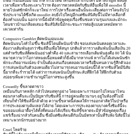
เกิดอารมณ์ลบอย่างมากหากไม่ได้ฆ่าหรือทะเลาะกับใคร มีคำสั่ง fight ตลอด
เวลาเพื่อหาเรื่องทะเลาะวิวาท ต้องการดวลหมัดกับซิมส์อื่นเพื่อให้ moodlet นี้
หายไปแต่ซักพักก็จะมาใหม่ การไปหาเรื่องคนอื่นนั้นจะเสี่ยงต่อการโดนจับไป
ขังประจานได้ซึ่งเกิด moodlet ลบยิ่งไปใหญ่อีกแต่ซิมส์นิสัยนี้ไม่มีทางเลือกที่
ต้องทำแบบนั้น นอกจากนี้ยังมีหัวข้อพูดคุยเรื่องชื่นชมความรุนแรงและมักจะ
โดนชาวบ้านเกลียดเสมอ ซิมส์นิสัยนี้มักจะชนะการต่อสู้แบบดวลหมัดหาก
เลเวลเท่ากัน
Compusive Gambler ติดพนันงอมแงม
ติดพนันจนโงหัวไม่ขึ้น ซิมส์นี้โดนผีพนันเข้าสิง ชอบเล่นพนันตลอดเวลาและ
ต้องวางเดิมพันสูงกว่าซิมส์อื่นเพื่อให้สนุก ปกติแล้วการวางเดิมพันนั้นเสียเงิน 20
แต่สำหรับซิมส์ติดพนันอย่างต่ำคือ 40 และสามารถเลือกเดิมพันสูงคือ 80 ได้ นั่น
หมายความว่าโอกาสหมดเนื้อหมดตัวก็ยิ่งมีมากหากแพ้ หากไม่ได้เล่นพนันซัก
พักจะเกิดอารมณ์ลบ จำเป็นต้องเล่นเกือบตลอดเวลาหรือฝืนทนความรู้สึกตัวเอง
การเล่นพนันกับตัวเองคนเดียวไม่สามารถลบอารมณ์ลบนี้ได้ หากซิมส์ใดมีนิสัย
นี้ยากที่จะร่ำรวยได้ แต่ว่าการเล่นพนันเป็นทักษะลับที่ฝึกได้ ให้ฝึกกับตัวเอ
งบ่อยๆเพิ่มความชำนาญมีโอกาสชนะสูงขึ้น
Cowardly ขี้ขลาดตาขาว
เหมือนกับภาคหลัก กลัวไปหมดทุกอย่าง โดยเฉพาะการออกไปไหนมาไหน
ตอนกลางคืนจะเป็นปัญหากับซิมส์นี้ การอยู่คนเดียวนานๆ อยู่ในห้องที่ไม่มี
เทียนก็ทำให้ซิมส์นี้กลัวด้วย ความขี้ขลาดนี้ส่งผลให้การออกล่าสัตว์ในป่าหรือ
การประลองดาบล้มเหลวได้ง่าย โดยเฉพาะการประลองดาบบางครั้งซิมส์นี้จะ
ขอยอมแพ้เอาดื้อๆได้ทั้งที่ตนเองได้เปรียบ ซิมส์ขี้ขลาดจะมีหัวข้อพูดคุยเรื่อง
แชร์เรื่องน่ากลัวกับคนอื่น ซึ่งมีแต่ซิมส์คนดีกับเป็นมิตรเท่านั้นที่รับฟัง นิสัยนี้ไม่
เหมาะพวกนักรบอย่างมาก
Cruel โหดร้าย