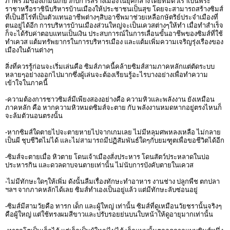
ภาพรวมของเกมนี้เกี่ยวกับการสร้างเมืองในยุคกลางโดยที่มีตัวเราเป็นพระ
ราชาหรือราชินีบริหารบ้านเมืองให้ประชาชนเป็นสุข โดยจะสามารถสร้างซิมส์
ที่เป็นฮีโร่ที่เป็นตัวแทนอาชีพต่างๆสิบอาชีพมาช่วยเหลือกษัตริย์ประจำเมืองที่
ตนอยู่ได้อีก การบริหารบ้านเมืองส่วนใหญ่จะเป็นเควสต่างๆให้ทำ เมื่อทำสำเร็จ
ก็จะได้รับค่าตอบแทนเป็นเงิน ประสบการณ์ในการเลื่อนขั้นอาชีพของซิมส์ที่ใช้
ทำเควส แต้มทรัพยากรในการบริหารเมือง และแต้มเพิ่มความเจริญรุ่งเรืองของ
เมืองในด้านต่างๆ
สิ่งที่ควรรู้ก่อนจะเริ่มเล่นคือ ซิมส์ภาคนี้คล้ายซิมส์สามภาคหลักแต่ตัดระบบ
หลายๆอย่างออกไปมากซึ่งผู้เล่นจะต้องเรียนรู้อะไรบางอย่างเพื่อทำความ
เข้าใจในภาคนี้
-ความต้องการชาวซิมส์มีเพียงสองอย่างคือ ความหิวและพลังงาน ยังเหมือน
ภาคหลัก คือ หากความหิวหมดซิมส์จะตาย กับ พลังงานหมดหากอยู่ตรงไหนก็
จะล้มตัวนอนตรงนั้น
-หากซิมส์ใดตายไปจะตายหายไปจากเกมเลย ไม่มีหลุมศพหลงเหลือ ไม่กลาย
เป็นผี ชุบชีวิตไม่ได้ และไม่สามารถมีปฏิสัมพันธ์ใดๆกับยมฑูตเพื่อขอชีวิตได้อีก
-ซิมส์จะตายเมื่อ หิวตาย โดนเจ้าเมืองสั่งประหาร โดนสัตว์ประหลาดในบ่อ
ประหารกิน และดวลดาบจนตายเท่านั้น ไม่นับการบังคับตายในเควส
-ไม่มีทักษะใดๆให้เพิ่ม ดังนั้นลืมเรื่องทักษะทำอาหาร งานช่าง ปลูกพืช ตกปลา
ฯลฯ จากภาคหลักได้เลย ซิมส์ทำเองเป็นอยู่แล้ว แต่มีทักษะลับซ่อนอยู่
-ซิมส์มีสามวัยคือ ทารก เด็ก และผู้ใหญ่ เท่านั้น ซิมส์ที่ดูเหมือนวัยชรานั้นจริงๆ
คือผู้ใหญ่ แต่ใช้ทรงผมสีขาวและปรับรอยย่นบนใบหน้าให้ดูอายุมากเท่านั้น