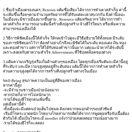
1.ชื่อเจ้าเมืองครองนคร, Renown แต้มชื่อเสียง ได้จากการทำเควสสำเร็จ ค่านี้
จะเพิ่มขึ้นเรื่อยๆตามจำนวนทรัพยากรที่ได้รับแต่ละเควสบวกกัน ยิ่งค่านี้เยอะ
ในเมืองจะมีชาวเมืองมากขึ้นตาม , Resource แต้มทรัพยากร ได้จากการทำ
เควสสำเร็จ สามารถเอาแต้มนี้สร้างสิ่งปลูกสร้าง จ้างฮีโร่ใหม่ๆ หรือเพิ่มความ
สามารถของเมืองได้
2.วิธีการพิชิตเมืองนี้ให้สำเร็จ ให้กดเข้าไปดูจะมีวิธีอธิบายให้ทั้งหมด มีระดับ
ของการพิชิตบอกไว้ว่า ต้องทำอย่างไรจึงจะพิชิตได้ในระดับ ทองแดง เงิน ทอง
และทองคำขาว แต่การให้ได้รับทองคำขาวนั้นยาก แต่แนะนำควรได้ระดับนี้
เพราะส่งผลกับค่าความสำเร็จ Arhievements ที่ใช้ปลดล็อคของต่างๆ
3.แต้มความเจริญรุ่งเรืองในด้านต่างๆของเมือง โดยทุกเมืองเริ่มต้นจะมีค่านี้อยู่
ที่ระดับ 0 และมีความจุสูงสุดอยู่ที่ระดับสอง แต้มนี้ได้จากการทำเควสสำเร็จ
ส่วนความจุสูงสุดได้จากการสร้างสิ่งปลูกสร้างต่างๆในเมือง
Well-Being สุขภาพความเป็นอยู่ที่ดีของชาวเมือง
หากค่านี้สูง
-จะมีจำนวนชาวเมืองป่วยน้อยมาก
-หากป่วยก็อาการไม่หนักมาก
-รายได้ของฮีโร่ทุกคนเพิ่มขึ้น
แต่เมื่อค่านี้ต่ำ
-ทั้งเมืองจะมีแต่คนป่วยเต็มไปหมด สังเกตจากหมอกดำๆรอบหัวซิมส์
-เริ่มมีโรคระบาดหนัก โรคบางโรคสามารถติดได้จากการพูดคุยหรือจับเนื้อต้อง
ตัวกันได้ เมื่อเป็นโรคจะมี moodlet แจ้งว่าป่วยส่งผลต่ออารมณ์อย่างมาก
-รายได้ของฮีโร่ก็จะลดลง