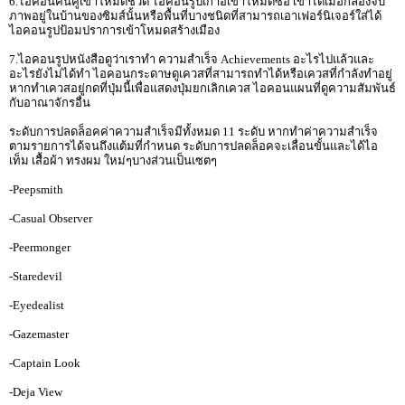
6.ไอคอนคนคู่เข้าโหมดชีวิต ไอคอนรูปเก้าอี้เข้าโหมดซื้อ เข้าได้เมื่อกล้องจับ
ภาพอยู่ในบ้านของซิมส์นั้นหรือพื้นที่บางชนิดที่สามารถเอาเฟอร์นิเจอร์ใส่ได้
ไอคอนรูปป้อมปราการเข้าโหมดสร้างเมือง
7.ไอคอนรูปหนังสือดูว่าเราทำ ความสำเร็จ Achievements อะไรไปแล้วและ
อะไรยังไม่ได้ทำ ไอคอนกระดาษดูเควสที่สามารถทำได้หรือเควสที่กำลังทำอยู่
หากทำเควสอยู่กดที่ปุ่มนี้เพื่อแสดงปุ่มยกเลิกเควส ไอคอนแผนที่ดูความสัมพันธ์
กับอาณาจักรอื่น
ระดับการปลดล็อคค่าความสำเร็จมีทั้งหมด 11 ระดับ หากทำค่าความสำเร็จ
ตามรายการได้จนถึงแต้มที่กำหนด ระดับการปลดล็อคจะเลื่อนขั้นและได้ไอ
เท็ม เสื้อผ้า ทรงผม ใหม่ๆบางส่วนเป็นเซตๆ
-Peepsmith
-Casual Observer
-Peermonger
-Staredevil
-Eyedealist
-Gazemaster
-Captain Look
-Deja View