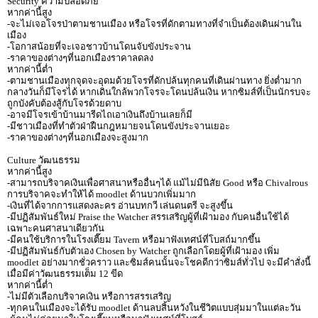
Security ความปลอดภัย
หากค่านี้สูง
-จะไม่เจอโจรป่าตามชานเมือง หรือโจรที่ดักตามทางที่จำเป็นต้องเดินผ่านใน
เมือง
-โอกาสน้อยที่จะเจอชาวบ้านโดนจับขังประจาน
-ราคาของต่างๆที่นอกเมืองราคาลดลง
หากค่านี้ต่ำ
-ตามชานเมืองทุกจุดจะอุดมด้วยโจรที่ดักปล้นทุกคนที่เดินผ่านทาง ยิ่งต่ำมาก
กลางวันก็มีโจรได้ หากเดินใกล้พวกโจรจะโดนปล้นเงิน หากซิมส์ที่เป็นนักรบจะ
ถูกบังคับต้องสู้กับโจรด้วยดาบ
-อาจมีโจรเข้าบ้านมารีดไถเอาเงินถึงบ้านเลยก็มี
-มีชาวเมืองที่ทำตัวฝ่าฝืนกฎหมายจนโดนขังประจานเยอะ
-ราคาของต่างๆที่นอกเมืองจะสูงมาก
Culture วัฒนธรรม
หากค่านี้สูง
-สามารถบริจาคเงินเพื่อศาสนาหรืออื่นๆได้ แม้ไม่มีนิสัย Good หรือ Chivalrous
การบริจาคจะทำให้ได้ moodlet ด้านบวกเพิ่มมาก
-เงินที่ได้จากการแสดงละคร อ่านบทกวี เล่นดนตรี จะสูงขึ้น
-มีปฏิสัมพันธ์ใหม่ Praise the Watcher สรรเสริญผู้ที่เฝ้ามอง กับคนอื่นใช้ได้
เฉพาะคนศาสนาเดียวกัน
-มีคนใช้บริการในโรงเตี๊ยม Tavern หรือมาฟังเทศน์ที่โบสถ์มากขึ้น
-มีปฏิสัมพันธ์กับตัวเอง Chosen by Watcher ถูกเลือกโดยผู้ที่เฝ้ามอง เพิ่ม
moodlet อย่างมากชั่วคราว และซิมส์คนนั้นจะโชคดีกว่าซิมส์ทั่วไป จะมีคำสั่งนี้
เมื่อมีค่าวัฒนธรรมเต็ม 12 ขีด
หากค่านี้ต่ำ
-ไม่มีตัวเลือกบริจาคเงิน หรือการสรรเสริญ
-ทุกคนในเมืองจะได้รับ moodlet ด้านลบสิ้นหวังในชีวิตแบบสุ่มมาในแต่ละวัน