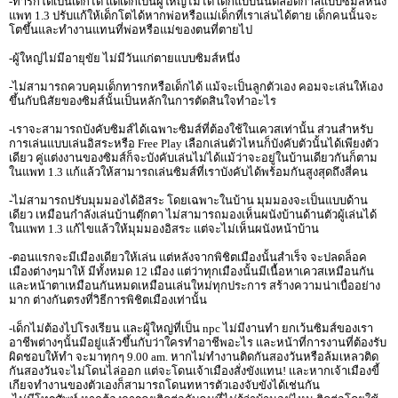
-ทารกโตเป็นเด็กได้ แต่เด็กเป็นผู้ใหญ่ไม่ได้ เด็กแบบนั้นตลอดกาลแบบซิมส์หนึ่ง
แพท 1.3 ปรับแก้ให้เด็กโตได้หากพ่อหรือแม่เด็กที่เราเล่นได้ตาย เด็กคนนั้นจะ
โตขึ้นและทำงานแทนที่พ่อหรือแม่ของตนที่ตายไป
-ผู้ใหญ่ไม่มีอายุขัย ไม่มีวันแก่ตายแบบซิมส์หนึ่ง
-ไม่สามารถควบคุมเด็กทารกหรือเด็กได้ แม้จะเป็นลูกตัวเอง คอมจะเล่นให้เอง
ขึ้นกับนิสัยของซิมส์นั้นเป็นหลักในการตัดสินใจทำอะไร
-เราจะสามารถบังคับซิมส์ได้เฉพาะซิมส์ที่ต้องใช้ในเควสเท่านั้น ส่วนสำหรับ
การเล่นแบบเล่นอิสระหรือ Free Play เลือกเล่นตัวไหนก็บังคับตัวนั้นได้เพียงตัว
เดียว คู่แต่งงานของซิมส์ก็จะบังคับเล่นไม่ได้แม้ว่าจะอยู่ในบ้านเดียวกันก็ตาม
ในแพท 1.3 แก้แล้วให้สามารถเล่นซิมส์ที่เราบังคับได้พร้อมกันสูงสุดถึงสี่คน
-ไม่สามารถปรับมุมมองได้อิสระ โดยเฉพาะในบ้าน มุมมองจะเป็นแบบด้าน
เดียว เหมือนกำลังเล่นบ้านตุ๊กตา ไม่สามารถมองเห็นผนังบ้านด้านตัวผู้เล่นได้
ในแพท 1.3 แก้ไขแล้วให้มุมมองอิสระ แต่จะไม่เห็นผนังหน้าบ้าน
-ตอนแรกจะมีเมืองเดียวให้เล่น แต่หลังจากพิชิตเมืองนั้นสำเร็จ จะปลดล็อค
เมืองต่างๆมาให้ มีทั้งหมด 12 เมือง แต่ว่าทุกเมืองนั้นมีเนื้อหาเควสเหมือนกัน
และหน้าตาเหมือนกันหมดเหมือนเล่นใหม่ทุกประการ สร้างความน่าเบื่ออย่าง
มาก ต่างกันตรงที่วิธีการพิชิตเมืองเท่านั้น
-เด็กไม่ต้องไปโรงเรียน และผู้ใหญ่ที่เป็น npc ไม่มีงานทำ ยกเว้นซิมส์ของเรา
อาชีพต่างๆนั้นมีอยู่แล้วขึ้นกับว่าใครทำอาชีพอะไร และหน้าที่การงานที่ต้องรับ
ผิดชอบให้ทำ จะมาทุกๆ 9.00 am. หากไม่ทำงานติดกันสองวันหรือล้มเหลวติด
กันสองวันจะไม่โดนไล่ออก แต่จะโดนเจ้าเมืองสั่งขังแทน! และหากเจ้าเมืองขี้
เกียจทำงานของตัวเองก็สามารถโดนทหารตัวเองจับขังได้เช่นกัน