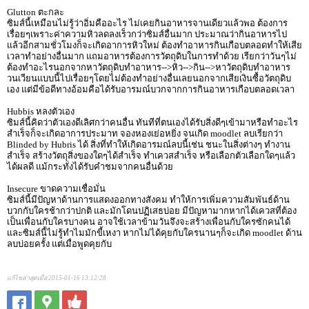
Glutton ตะกละ
ซิมส์นี้เหมือนไม่รู้ว่าอิ่มคืออะไร ไม่เคยกินอาหารจานเดียวแล้วพอ ต้องการ
เรื่อยๆเพราะค่าความหิวลดลงเร็วกว่าซิมส์อื่นมาก ประมาณว่ากินอาหารไป
แล้วอีกสามชั่วโมงก็จะเกิดอาการหิวใหม่ ต้องทำอาหารกินเกือบตลอดทำให้เสีย
เวลาทำอย่างอื่นมาก แถมอาหารต้องการวัตถุดิบในการทำด้วย เรียกว่าวันๆไม่
ต้องทำอะไรนอกจากหาวัตถุดิบทำอาหาร-->หิว-->กิน-->หาวัตถุดิบทำอาหาร
วนเวียนแบบนี้ไปเรื่อยๆโดยไม่ต้องทำอย่างอื่นเลยนอกจากเสียเงินซื้อวัตถุดิบ
เอง แต่มีข้อดีทางอ้อมคือได้รับอารมณ์บวกจากการกินอาหารเกือบตลอดเวลา
Hubbis หลงตัวเอง
ซิมส์นี้คิดว่าตัวเองดีเลิศกว่าคนอื่น ทันทีที่ตนเองได้รับสิ่งดีๆเข้ามาหรือทำอะไร
สำเร็จก็จะเกิดอาการประมาท จองหองเย่อหยิ่ง จนเกิด moodlet ลบเรียกว่า
Blinded by Hubris ได้ สิ่งที่ทำให้เกิดอารมณ์ลบนี้เช่น ชนะในสิ่งต่างๆ ทำงาน
สำเร็จ สร้างวัตถุสิ่งของใดๆได้สำเร็จ ทำเควสสำเร็จ หรือเลือกตัวเลือกใดๆแล้ว
ได้ผลดี แม้กระทั่งได้รับคำชมจากคนอื่นด้วย
Insecure ขาดความเชื่อมั่น
ซิมส์นี้มีปัญหาด้านการแสดงออกทางสังคม ทำให้การเพิ่มความสัมพันธ์ด้าน
บวกกับใครช้ากว่าปกติ และมักโดนปฏิเสธบ่อย มีปัญหามากหากได้เควสที่ต้อง
เป็นเพื่อนกับใครบางคน อาจใช้เวลาข้ามวันจึงจะสร้างเพื่อนกับใครซักคนได้
และซิมส์นี้ไม่รู้ทำไมมักขี้เหงา หากไม่ได้คุยกับใครนานๆก็จะเกิด moodlet ด้าน
ลบบ่อยครั้ง แต่เมื่อพูดคุยกับ
แก้ไขล่าสุดเมื่อ 2015-01-16 13:12:28