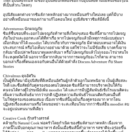
Trait อุปนิสัยจะมีสามช่อง อุปนิสัยปกติสองช่อง กับอุปนิสัยด้านแย่หนึ่งช่อง (อัน
ที่เป็นหัวกะโหลก)
อุปนิสัยแตกต่างจากซิมส์ภาคหลักอย่างมากเหมือนสร้างใหม่เลย แต่ก็มีบาง
อย่างที่เหมือนเอาของเก่ามาแก้ไอคอนใหม่ อุปนิสัยชาวซิมส์มีดังนี้
Adventurous นักผจญภัย
ซิมส์ชื่นชอบที่จะออกไปผจญภัยท้าทายสิ่งใหม่ๆเสมอ ซิมส์นี้สามารถไปผจญ
ภัยในป่าและออกทะเลได้ที่ท่าเรือ หากไปผจญภัยแล้วมีเหตุการณ์แบบสุ่มมา
เมื่อกลับมาก็ได้ moodlet ได้บวกเกี่ยวกับการผจญภัย มีค่าตอบแทนอาจได้เงิน
ประสบการณ์ หรือไอเท็มบางอย่างมาด้วย แต่ใช่ว่าจะไม่มีข้อเสีย บางครั้งอาจ
กลับมามือเปล่าพร้อมบาดแผลกลับมา หรือไปผจญภัยแล้วไม่เจออะไรน่าสนใจ
ก็จะหงุดหงิดได้ นอกจากนี้หากกลับมาจากการผจญภัยอะไรก็ตาม สามารถ
บอกเล่าเรื่องที่ตนเองเจอกับคนอื่นได้ด้วยคำสั่ง Discuss Adventure กับ Share
Stories
Chivalrous ดุจอัศวิน
เป็นผู้ที่เกิดมามีอุปนิสัยที่ดีเหมือนอัศวินผู้กล้าตัวเอกในเทพนิยาย เป็นผู้เสียสละ
ใจดี และซื่อสัตย์กับคู่ครองของตนไปตลอด ซิมส์นี้สามารถบริจาคเงินให้กับ
คนจนได้ทางตู้ไปรษณีย์เพิ่ม moodlet ได้ และการมีปฏิสัมพันธ์เชิงโรแมนติคจะ
เพิ่มความสัมพันธ์มากกว่าปกติ ปฏิเสธความสัมพันธ์โรแมนติคกับคนอื่นที่
ไม่ใช่คู่ครองของตนเสมอ เนื่องจากซิมส์นี้มุ่งมั่นเรื่องคู่ครองมาก หากโดน
ปฏิเสธเรื่องแต่งงานหรือโดนขอหย่า จะสะเทือนใจมากกว่าซิมส์อื่น moodlet ลบ
จะอยู่แน่นทนนานทีเดียว
Creative Cook กุ๊กสร้างสรรค์
คล้ายกับ Natural Cook พ่อครัวโดยกำเนิด ของซิมส์สามภาคหลัก เนื่องจาก
ภาคนี้ไม่มีบอกคุณภาพอาหาร ดังนั้นเมื่อซิมส์นี้ทำอาหาร รสชาติจะอร่อยขึ้น