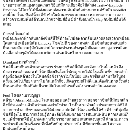
ซิมส์นี้ไม่ต้องการมีเพื่อนแต่ต้องการมีศัตรู และเกิด moodlet ต้องการเหยื่อมาระ
บายอารมณ์ตนเองตลอดเวลา วิธีแก้มีทางเดียวคือใช้คำสั่ง Trait-->Explode
Emotion ใส่ใครก็ได้ซึ่งส่งผลลบต่อความสัมพันธ์อย่างมาก แต่ซักพัก moodlet
ลบนี้ก็มาใหม่ ซิมส์นี้จะมีหัวข้อในด้าน mean เยอะและหลากหลายมาก และ
สร้างความสัมพันธ์ด้านลบเร็วกว่าซิมส์อื่น มีคำสั่งตบหน้า Slap กับซิมส์อื่นได้
เสมอ
Cursed โดนสาป
เหมือนชะตาฟ้ากลั่นแกล้งซิมส์นี้ให้ทำอะไรผิดพลาดล้มเหลวตลอดเวลาเหมือน
โดนสาป เหมือนนิสัย Unlucky โชคไม่ดี ของภาคหลัก เมื่อซิมส์นอนหลับแล้ว
ตื่นมาจะมีความรู้สึกโดนสาป โอกาสทำงานต่างๆแล้วผิดพลาดจะสูง การเลือก
ตัวเลือกต่างๆมักได้ผลลบ แพ้การเล่นพนันหรือประลองดาบง่าย
Drunkard เมาหัวราน้ำ
ซิมส์นี้แทบกินเหล้าแทนอาหาร ร่างกายซิมส์นี้มีเลือดเจือจางในน้ำเหล้า จึง
ต้องการเหล้าตลอด ทำให้เปลืองเงินโดยใช่เหตุ หากไม่มีโรงเตี๊ยมที่ขายเหล้าก็
ต้องซื้อถังเหล้าเองในโหมดซื้อซึ่งราคาไม่ใช่น้อย และค่าซื้อเหล้ามาใส่ในถัง
ครั้งละ50ไปเรื่อยๆ หากไม่กินเหล้าก็จะเกิดอารมณ์ไม่ดี และต้องกินทุกครั้งหลัง
ตื่นนอนด้วย ซิมส์นิสัยนี้หากเปิดโหมดอิสระก็จะไปหาเหล้ากินเองเสมอ
Fool โง่เขลาเบาปัญญา
คล้ายๆ Absent-Minded ใจเหม่อลอย แต่ร้ายแรงกว่า นอกจากซิมส์นี้มักยกเลิก
สิ่งที่ตัวเองทำ แล้วลืมว่าตนเองกำลังทำอะไรเป็นประจำแล้ว ประสบการณ์ที่ได้
จากการทำอาชีพของตนจะได้น้อยกว่าปกติทำให้เลเวลขึ้นได้ช้า ที่ร้ายที่สุดคือ
ซิมส์นี้จะไม่สามารถเรียนรู้ทักษะลับได้เลยซักอย่าง เช่นเล่นพนัน หากเล่นแพ้ก็
จะแพ้ซ้ำซากฝีมือไม่พัฒนา หรือการอ่านกลอน เล่นเพลงบนเวที ลักษณะการก
ระทำเหมือนกับครั้งแรกที่เพิ่งหัดทำทุกประการไม่มีพัฒนาขึ้นเลยไม่ว่าจะ
ฝึกฝนแค่ไหนก็ตาม