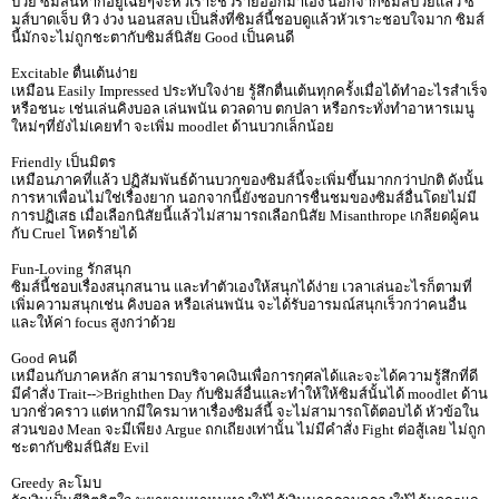
ป่วย ซิมส์นี้หากอยู่เฉยๆจะหัวเราะชั่วร้ายออกมาเอง นอกจากซิมส์ป่วยแล้ว ซิ
มส์บาดเจ็บ หิว ง่วง นอนสลบ เป็นสิ่งที่ซิมส์นี้ชอบดูแล้วหัวเราะชอบใจมาก ซิมส์
นี้มักจะไม่ถูกชะตากับซิมส์นิสัย Good เป็นคนดี
Excitable ตื่นเต้นง่าย
เหมือน Easily Impressed ประทับใจง่าย รู้สึกตื่นเต้นทุกครั้งเมื่อได้ทำอะไรสำเร็จ
หรือชนะ เช่นเล่นคิงบอล เล่นพนัน ดวลดาบ ตกปลา หรือกระทั่งทำอาหารเมนู
ใหม่ๆที่ยังไม่เคยทำ จะเพิ่ม moodlet ด้านบวกเล็กน้อย
Friendly เป็นมิตร
เหมือนภาคที่แล้ว ปฏิสัมพันธ์ด้านบวกของซิมส์นี้จะเพิ่มขึ้นมากกว่าปกติ ดังนั้น
การหาเพื่อนไม่ใช่เรื่องยาก นอกจากนี้ยังชอบการชื่นชมของซิมส์อื่นโดยไม่มี
การปฏิเสธ เมื่อเลือกนิสัยนี้แล้วไม่สามารถเลือกนิสัย Misanthrope เกลียดผู้คน
กับ Cruel โหดร้ายได้
Fun-Loving รักสนุก
ซิมส์นี้ชอบเรื่องสนุกสนาน และทำตัวเองให้สนุกได้ง่าย เวลาเล่นอะไรก็ตามที่
เพิ่มความสนุกเช่น คิงบอล หรือเล่นพนัน จะได้รับอารมณ์สนุกเร็วกว่าคนอื่น
และให้ค่า focus สูงกว่าด้วย
Good คนดี
เหมือนกับภาคหลัก สามารถบริจาคเงินเพื่อการกุศลได้และจะได้ความรู้สึกที่ดี
มีคำสั่ง Trait-->Brighthen Day กับซิมส์อื่นและทำให้ให้ซิมส์นั้นได้ moodlet ด้าน
บวกชั่วคราว แต่หากมีใครมาหาเรื่องซิมส์นี้ จะไม่สามารถโต้ตอบได้ หัวข้อใน
ส่วนของ Mean จะมีเพียง Argue ถกเถียงเท่านั้น ไม่มีคำสั่ง Fight ต่อสู้เลย ไม่ถูก
ชะตากับซิมส์นิสัย Evil
Greedy ละโมบ