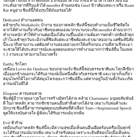
ได้รับค่า focus จาก moodlet บวกของอาหารมากขึ้น ทำอาหารได้เร็วขึ้น แม้
กระทั่งอาหารที่กินแล้วได้ moodlet ด้านลบเช่น Gruel ข้าวต้มแหยะๆ หรือ Roast
Rat หนูย่าง ซิมส์นี้ก็ยังปรุงให้มันอร่อยได้!
Dedicated ทำงานอดทน
คล้ายๆกับ Workaholic บ้างาน ของภาคหลัก ซิมส์นี้ชอบทำงานเป็นชีวิตจิตใจ
หากได้ทำงานเกี่ยวกับอาชีพของตนเองมากๆนานๆจะเกิด moodlet ด้านบวกว่า
ทำงานหนัก ทำให้ทำงานต่อเนื่องได้นานขึ้นแม้ความต้องการตกต่ำ ปกติแล้วทุก
เก้าโมงเช้าทุกวันจะมีงานที่ซิมส์แต่ละอาชีพต้องสะสางมาสองงาน แต่ซิมส์นิสัย
นี้จะมาถึงสามงาน แต่ต้องทำงานสองอย่างแรกให้เสร็จก่อน งานที่สามจึงจะมา
จะช่วยให้ได้ประสบการณ์และผลตอบแทนการทำงานมากกว่าซิมส์อื่น ในแพท
1.3 งานจะมาสามงานในบางครั้ง
Earthy รักโลก
เหมือน Loves the Outdoors ชอบกลางแจ้ง ซิมส์นี้ชอบธรรมชาติและโลกสีเขียว
เมื่อออกข้างนอกจะได้รับอารมณ์เป็นหนึ่งเดียวกับธรรมชาติ และเวลาเก็บเกี่ยว
สมุนไพรก็มีโอกาสได้สมุนไพรเยอะกว่าซิมส์อื่น แต่หากอยู่ในบ้านทั้งวันจะเกิด
อารมณ์ไม่ดีได้
Eloquent คารมคมคาย
ซิมส์ผู้มีวาจาดุจอาวุธในการสร้างมิตรได้ง่าย คล้าย Charismatic มนุษยสัมพันธ์
ดี ในภาคหลัก สามารถชักชวนคนอื่นทำสิ่งต่างๆได้ง่าย เหมาะกับพ่อค้าและ
นักบวช ซิมส์นี้สามารถพูดคุยแบบพิเศษที่ตัวเลือก Trait-->Inspirational Speech
พูดให้แรงบันดาลใจ ผู้ฟังจะได้รับอารมณ์บวกเพิ่ม
Evil ชั่วร้าย
เหมือนกับภาคหลัก ซิมส์นี้จะมีความสุขเมื่อเห็นคนอื่นเดือดร้อนหรือเป็นทุกข์
จะได้รับอารมณ์บวกเพิ่ม เหมาะสำหรับหมอ เพราะจะยินดีชอบใจเมื่อเห็นคน