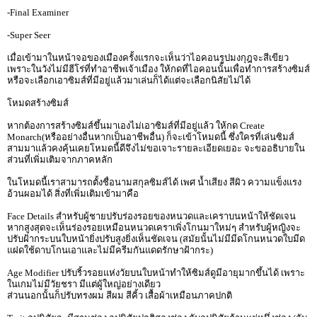
-Final Examiner
-Super Seer
เมื่อเข้ามาในหน้าจอของเมืองครั้งแรกจะเห็นว่าไอคอนรูปมงกุฎจะสีเขียว
เพราะในวังไม่มีฮีโร่ที่ทำอาชีพเจ้าเมือง ให้กดที่ไอคอนนั้นเพื่อทำการสร้างซิมส์
หรือจะเลือกเอาซิมส์ที่มีอยู่แล้วมาเล่นก็ได้แต่จะเลือกนิสัยไม่ได้
โหมดสร้างซิมส์
หากต้องการสร้างซิมส์ขึ้นมาเองไม่เอาซิมส์ที่มีอยู่แล้ว ให้กด Create
Monarch(หรืออย่างอื่นหากเป็นอาชีพอื่น) ก็จะเข้าโหมดนี้ ซึ่งใครที่เล่นซิมส์
สามมาแล้วคงคุ้นเคยโหมดนี้ดีจึงไม่ขอเจาะรายละเอียดเยอะ จะขออธิบายใน
ส่วนที่เพิ่มเติมจากภาคหลัก
ในโหมดนี้เราสามารถตั้งชื่อนามสกุลซิมส์ได้ เพศ น้ำเสียง สีผิว ความแข็งแรง
อ้วนผอมได้ สิ่งที่เพิ่มเติมเข้ามาคือ
Face Details สำหรับผู้ชายปรับร่องรอยของหนวดและเคราบนหน้าให้ชัดเจน
หากสูงสุดจะเห็นร่องรอยเหมือนหนวดเคราเพิ่งโกนมาใหม่ๆ สำหรับผู้หญิงจะ
ปรับฝ้ากระบนใบหน้ายิ่งปรับสูงยิ่งเห็นชัดเจน (สมัยนั้นไม่มีมีดโกนหนวดใบมีด
แฝดใช้ดาบโกนเอาและไม่มีครีมกันแดดรักษาฝ้ากระ)
Age Modifier ปรับริ้วรอยแห่งวัยบนใบหน้าทำให้ซิมส์ดูมีอายุมากขึ้นได้ เพราะ
ในเกมไม่มีวัยชรา มีแต่ผู้ใหญ่อย่างเดียว
ส่วนนอกนั้นก็ปรับทรงผม สีผม สีคิ้ว เสื้อผ้าเหมือนภาคปกติ