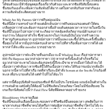
รู้สึกดี แต่ซิมส์นี้ชอบชื่นชมตัวเองที่กระจกแล้วจะได้ moodlet ด้านบวกเพิ่มหาก
ได้ชมตัวเอง มีหัวข้อพูดคุยเรื่องเกี่ยวกับตัวเอง และหากซิมส์นิสัยนี้สองคน
ชื่นชมกันเองก็จะเพิ่มความสัมพันธ์ได้มาก แต่ในทางกลับกันหากด่ากันเอง
ความสัมพันธ์จะติดลบอย่างมาก
Whale Ate My Parents ปลาวาฬกินพ่อแม่ฉัน
ซิมส์นี้มีความทรงจำเลวร้ายแต่เด็กเห็นปลาวาฬกินพ่อแม่ของตนทำให้ตน
เกลียดปลาวาฬ และต้องการออกล่าเพื่อล้างแค้นตลอดเวลา หากภายในหนึ่งวัน
ซิมส์นี้ไม่ออกไปล่าปลาวาฬ จะเกิดอาการคลุ้มคลั่งเกิดอารมณ์ด้านลบถาวร
จนกว่าจะได้ออกล่าสำเร็จ ซึ่งช่วงแรกๆในการเล่นมีเงินไม่มากสร้างความ
รำคาญกับคนเล่นมาก อุปกรณ์ล่าปลาวาฬนั้นแพง และซื้อได้วันละครั้งชิ้นเดียว
ซื้อตุนไม่ได้ หากมีอุปกรณ์ครบแล้วสามารถไปที่ท่าเรือเพื่อล่าปลาวาฬได้ แต่
หากล่าได้จะเพิ่ม moodlet บวกอย่างมาก
อุปกรณ์ล่าปลาวาฬจะมีขายที่นอกเมือง จะมี Whaling Boat เรือล่าปลาราคา
800 กับ Harpoon ฉมวกล่าปลาราคา 100 หากล่าครั้งนึงแล้วสำเร็จหรือไม่
ฉมวกล่าปลาจะหายไปและต้องรอพรุ่งนี้จึงจะมีขาย หากเมื่อล่าได้แล้วจะได้
เนื้อปลาวาฬกลับมา หากซิมส์นี้ได้กินเนื้อปลาวาฬจะได้รับอารมณ์บวกเพิ่มอีก
นอกจากนี้หากไปที่ท่าเรือ กดที่ท่าเรือจะมีคำสั่ง Scream at the Sea ตะโกนร้องที่
ทะเล เพื่อระบายแค้นได้ แต่ทำไปก็ไม่ได้อะไร
แต่จากนี้คืออุปนิสัยด้านแย่ของซิมส์ ซึ่งไม่มีประโยชน์เลย แถมยังเป็นตัวถ่วงใน
การเล่นด้วย แต่บังคับให้ต้องมี ไม่มีซิมส์คนไหนเกิดมาโดยไม่มีข้อเสียเลย ใน
เกมเรียกนิสัยต่อไปนี้ว่า Fatal Flew นิสัยที่ผิดพลาดอย่างร้ายแรง
Bloodthirsty กระหายเลือด
ซิมส์นี้ชอบเห็นเลือดเนื้อและชอบพรากชีวิตซิมส์อื่นตลอดเวลา เสพติดในการ
ฆ่า(หากเล่นอาชีพที่ฆ่าคนได้)หรือการต่อสู้(หากเล่นอาชีพที่ฆ่าใครไม่ได้) จะ