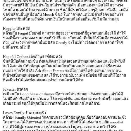
รักเงินเป็นชีวิตจิตใจ พยายามหาหนทางให้ได้เงินมาครอบครองให้ได้มากๆและ
มีความสุขที่ได้มีเงิน มีประโยชน์สำหรับพ่อค้า เมื่อตนเองหาเงินได้ไม่ว่าทาง
ไหนก็ตามจะได้รับอารมณ์ด้านบวก ซิมส์นี้มีรายได้แปลกๆอีกอย่างนึงคือ แบมือ
ขอซิมส์คนอื่นเหมือนกับ Mooch ขี้ขอ ในภาคหลักแต่ไม่มีตัวเลือกขออาหาร
เนื่องจากซิมส์นี้หลงรักเงิน หากเงินในบ้านเหลือน้อยก็จะเริ่มไม่มีความสุข
Haggler ประหยัด
คล้ายกับ Frugal มัธยัทธ์ สามารถต่อรองราคาของที่ซื้อจากนอกเมืองได้ ทำให้
ของที่ซื้อราคาลดลง รวมกระทั่งไปซื้อของกับพ่อค้าที่เป็นฮีโร่ในเมืองของเราได้
ด้วย แต่ระวังหากพ่อค้านั้นมีนิสัย Greedy จะไม่มีทางได้ลดราคา แล้วทำให้ซิ
มส์นี้อารมณ์ไม่ดี
Hopeful Orphan เด็กกำพร้าที่ยังมีหวัง
ซิมส์นี้มีอดีตน่าขมขื่น ตั้งแต่เกิดมาไม่เคยเจอหน้าพ่อแม่ตัวเอง และยังมีหวังที่
จะได้เจออยู่ มีหัวข้อพูดคุยกับคนอื่นเกี่ยวกับพ่อแม่ของตนและเล่าเรื่องของ
ตนเอง หากใช้คำสั่ง Ask About Parents จะมีโอกาสที่ได้รับจดหมายจากคน
ที่(อ้าง)เป็นพ่อแม่ของตน! และได้รับอารมณ์บวกเพิ่ม เมื่อซิมส์นี้นอนก็มีโอกาส
ที่จะฝันว่าได้เจอพ่อแม่ตนเองทำอารมณ์บวกได้ด้วย
Jokester ตัวตลก
เหมือนกับ Good Sense of Humor มีอารมณ์ขัน ชอบเล่าเรื่องตลกและเล่าได้ดี
ไม่มีฝืดกับซิมส์อื่น ยกเว้นพวกไร้อารมณ์ขัน แถมยังสามารถรับฟังเรื่องตลกแล้ว
เกิดอารมณ์สนุกได้ทุกเมื่อไม่ว่าตลกนั้นจะฝืดขนาดไหนก็ตาม
Loves Family รักครอบครัว
คล้ายๆ Family Oriented รักครอบครัว มีหัวข้อพูดคุยเกี่ยวกับครอบครัวเยอะซึ่ง
โดยมากจะได้รับการตอบรับเสมอ และหากซิมส์นี้ได้แต่งงาน จะเกิด moodlet
บวกที่ได้มีคู่ครองคงทนถาวรไปตลอดจนกว่าคู่ครองจะตายจากไป ได้รับ