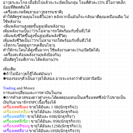
อาวุธระยะไกล เมื่อยิงไปแล้วจะระเบิดเป็นกลุ่ม โจมตีตัวละ35% มีโอกาศเล็ก
น้อยที่ติดสตันได้
-เครื่องสะกดจิต(สายอาวุธธรรมชาติ)
ทำให้ศัตรูช่วยคุณโจมตีใน2ตา หลังจากนั้นมันก็จะกลับมาตีคุณเหมือนเดิม ไม่
ใช้พลังงาน
-เพิ่มพลังงานสูงสุดขั้นสูง(เพิ่มพลังงาน)
เพิ่มพลังงานเป็น175%ไม่สามารถใส่พร้อมกับขั้นที่2ได้
-เพิ่มพลังชีวิตขึ้นสูงขั้นสูง(เพิ่มพลังชีวิต)
เพิ่มพลังชีวิตเป็น175%ไม่สามารถใส่พร้อมกับขั้นที่2ได้
-เจ็ทกระโดดสูง(การเคลื่อนไหว)
ทำให้กระโดนได้สูงขึ้นมากๆ ใช้พลังงานตาละ5%(เปิดปิดได้)
-เครื่องสะท้อนพลังงาน(พลังป้องกัน)
เมือศัตรูโจมตีเราจะได้พลังงาน5%
เพิ่มเติม
✱ถ้าไม่มีอาวุธก็สู้ได้แต่มันเบา
✱ของรอบๆตัวเป็นอาวุธได้เสมอ อาจจะแรงกว่าตัวเปล่านิดนึง
Trading
and Money
การแลกเปลี่ยนและการหาเงินในเกม
✱การทำเควสของดาวต่างๆจะได้ผลตอบแทนเป็นเครื่องเทศซึ่งนำไปขายเป็น
เงินกับอาณาจักรNPCเนื้อเรื่องได้
เครื่องเทศสีแดง
ขายได้อันละ 1 SB(นักธุรกิจ2)
เครื่องเทศเหลือง
ขายได้อันละ 3SB(นักธุรกิจ4)
เครื่องเทศสีฟ้า
ขายได้อันละ 6SB(นักธุรกิจ7)
เครื่องเทศสีเขียว
ขายได้อันละ 9SB(นักธุรกิจ10)
เครื่องเทศสีชมพู
ขายได้อันละ12SB(นักธุรกิจ13)
เครื่องเทศสีม่วง
ขายได้อันละ18SB(นักธุรกิจ19)