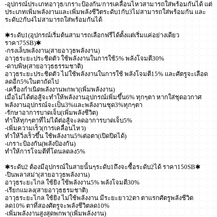
-อุปกรณ์ประเภทอาวุธ/เกราะป้องกัน/การเคลื่อนไหวสามารถใส่พร้อมกันได้ แต่
ประเภทเพิ่มพลังงานและเพิ่มพลังชีวิตระดับ1กับ3ไม่สามารถใส่พร้อมกัน และ
ระดับ2กับ4ไม่สามารถใส่พร้อมกันได้
✱ระดับ1(อุปกรณ์เริ่มต้นสามารถเลือกฟรีได้ตั้งแต่เริ่มแค่อย่างเดียว
ราคา75SB)✱
-กรงเล็บพลังงาน(สายอาวุธพลังงาน)
อาวุธระยะประชิดตัว ใช้พลังงานในการใช้5% พลังโจมตี30%
-ดาบพิษ(สายอาวุธธรรมชาติ)
อาวุธระยะประชิดตัว ไม่ใช้พลังงานในการใช้ พลังโจมตี15% และศัตรูจะเลือด
ลดอีก5%ในตาถัดไป
-เครื่องกำเนิดพลังงานพกพา(เพิ่มพลังงาน)
เมื่อไม่ได้ต่อสู้จะทำให้พลังงานอุปกรณ์เพิ่มขึ้น6% ทุกๆตา หากใส่ชุดอวกาศ
พลังงานอุปกรณ์จะเป็น3%และพลังงานชุด3%ทุกๆตา
-รักษาอาการบาดเจ็บ(เพิ่มพลังชีวิต)
ทำให้ทุกๆตาที่ไม่ได้ต่อสู้จะลดอาการบาดเจ็บ5%
-เพิ่มความเร็ว(การเคลื่อนไหว)
ทำให้วิ่งเร็วขึ้น ใช้พลังงาน5%ต่อตา(เปิดปิดได้)
-เกราะป้องกัน(พลังป้องกัน)
ทำให้การโจมตีที่โดนลดลง5%
✱ระดับ2 ต้องมีอุปกรณ์ในสายนั้นๆระดับ1ถึงจะซื้อระดับ2ได้ ราคา150SB✱
-ปินพลาสม่า(สายอาวุธพลังงาน)
อาวุธระยะไกล ใช้ยิง ใช้พลังงาน5% พลังโจมตี30%
-เรียกแมลง(สายอาวุธธรมชาติ)
อาวุธระยะไกล ใช้ยิง ไม่ใช้พลังงาน มีระยะยาว2ตา ตาแรกศัตรูพลังชีวิต
ลด10% ตาที่สองศัตรูจะพลังชีวิตลด10%
-เพิ่มพลังงานสูงสุดพกพา(เพิ่มพลังงาน)