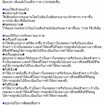
มีผล2ตา เพิ่มพลังโจมตี50 ราคา150SBต่อชิ้น
✱
ของใช้แล้วหมดไป
✱พลังงานสำรอง✱
ใช้เติมพลังงานของยานโดยไม่ต้องไปเติมตามอาณาจักรต่างๆ ราคาชิ้น
ละ50SB เติม1ทีเต็มถังเลย
✱ชุดซ่อมยาน✱
ไว้ซ่อมยานหลังจากโดนโจมตีแล้วพลังป้องกันลด ราคาชิ้นละ 75SB ใช้1ทีเต็ม
✱
ของใช้ในการปรับสภาพอากาศ
✱เครื่องสร้างเมฆ✱
ทำให้เพิ่มบรรยากาศให้มากขึ้น ถ้าเป็นดาวในเขตหนาวหรือร้อนจะมีผล
ชั่วคราว ถ้าเป็นเขตเหมาะสมทำให้คงที่ได้โดยการปลูกต้นไม้(เฉพาะดาวที่เขต
ที่สิ่งมีชีวิตอยู่ได้การปลูกต้นไม้ถึงจะมีผลในการทำให้สภาพคงที)
✱เครื่องดูดเมฆ✱
ดูดบรรยากาศออกให้น้อยลง ถ้าเป็นดาวในเขตหนาวหรือร้อนจะมีผลชั่วคราว
ถ้าเป็นเขตเหมาะสมทำให้คงที่โดยการปลูกต้นไม้(เฉพาะดาวที่เขตที่สิ่งมีชีวิต
อยู่ได้การปลูกต้นไม้ถึงจะมีผลในการทำให้สภาพคงที)
✱รังสีเย็น✱
ทำให้อากาศเย็นขึ้น ถ้าเป็นดาวในเขตหนาวหรือร้อนจะมีผลชั่วคราว ถ้าเป็น
เขตเหมาะสมทำให้คงที่โดยการปลูกต้นไม้(เฉพาะดาวที่เขตที่สิ่งมีชีวิตอยู่
ได้การปลูกต้นไม้ถึงจะมีผลในการทำให้สภาพคงที)
✱รังสีร้อน✱
ทำให้อากาศร้อนขึ้น ถ้าเป็นดาวในเขตหนาวหรือร้อนจะมีผลชั่วคราว ถ้าเป็น
เขตเหมาะสมทำให้คงที่โดยการปลูกต้นไม้(เฉพาะดาวที่เขตที่สิ่งมีชีวิตอยู่
ได้การปลูกต้นไม้ถึงจะมีผลในการทำให้สภาพคงที)
✱
อุปกรณ์ในการติดต่อสื่อสาร