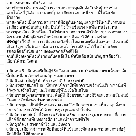
สามารถทางเผ่าพันธุ์2อย่าง
ทางทักษะ เช่น การต่อสู้ การวางแผน การพูดติดต่อสัมพันธุ์ งานช่าง
เทคโนโลยี (ไม่เอาเวทมนตร์) ฯลฯ คิดเองนอกเหนือจากนี้ได้นี่แค่ยก
ตัวอย่าง
ทางเผ่าพันธุ์ เป็นความสามารถที่มีอยู่กับเผ่าอยู่แล้ว(ถ้าใช้เผ่าเดียวกับคน
อื่นต้องเอาเหมือนกัน) เช่น บินได้ วิ่งเร็ว แข็งแรง พ่นพิษ ทนร้อน/ทน
หนาว(ทนในระดับหนึ่งนะ ไม่ใช่แบบว่าตกลาวาแล้วไม่ตาย) ประสาทต่างๆ
ดีเช่นสายต่าดี หูดี ฯลฯ อื่นๆอีกมากมาย คิดเองได้ห้ามเวอร์นะ
ปรัชญา :
ให้เลือกเอาจะมีผลต่อสกิลที่จะได้มาและเนื้อเรื่องหลายส่วน แต่นี่
เป็นปรัญชาเริ่มต้นเท่านั้นแต่เล่นเล่นไปก็จะเปลี่ยนได้(ไม่จำเป็นต้อง
สอดคล้องกับนิสัยมาก แต่จะสอดคล้องก็ได้)
คนที่เลือกเผ่าพันธุ์เดียวกันกับคนอื่นไม่จำเป็นต้องเป็นปรัญชาเดียวกัน
เลือกได้ตามใจเลย
1.นักดนตรี : นักดนตรีเป็นผู้ที่รักสังคมและความบันเทิงพวกเขาเห็นกาแล็ก
ซี่เป็นเหมือนสถานที่เล่นสนุกของพวกเขา
2.นักนิเวศ : เป็นผู้พิทักษ์ธรรมชาติ รักธรรมชาติ
3.นักบวชศาสนาสโปด : นักบวชเชื่อว่ามีเพียงความจริงหนี่งเดียวเท่านั้นที่
จีรัง(พระเจ้าสโปด) และไม่ชอบผู้ที่ไม่เชื่อในสโปด
4.นักปราชญ์ศาสนาชาแมน : คือผู้ที่เชื่อปรัชญาแห่งชีวิตและความสัมพันธ์
กันอย่างลึกซึ้งระหว่างทุกสรรพสิ่ง
5.นักการทูต : เป็นผู้ที่ชอบเจรจาและแก้ไขปัญหาพวกเขาเห็นว่าทุกสิ่งทุก
อย่างสามารถแก้ไขได้ ด้วยการพูดคุยและเข้าใจกัน
6.นักวิทยาศาสตร์ : ชี้วัดสรรพสิ่งด้วยหลักการและเหตุผล พวกเขาเชื่อว่ากา
แล็กซี่คือสถานที่แห่งการศึกษาและทำความเข้าใจ
7.นักธุรกิจ : แสวงหากำไร และเงินตรา
8.นักรบ : เชื่อว่าจักรวาลคือที่ของผู้ที่แข็งแกร่งที่สุด สงครามและการต่อสู้
คือวิธีที่จะได้สิ่งต่างๆมา