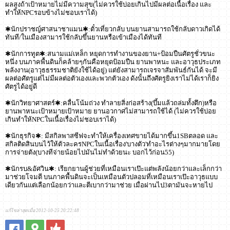
ผลสูงถ้าเป้าหมายไม่มีความสุข(ไม่ควรใช้บ่อยเกินไปมีผลต่อเนื้อเรื่อง และ
ทำให้NPCรอบข้างไม่ชอบเราได้)
✱นักปราชญ์ศาสนาชาแมน✱:ตั๋วเที่ยวกลับ บนยานสามารถใช้กลับดาวเกิดได้
ทันที/ในเมืองสามารใช้กลับขึ้นยานหรือเข้าเมืองได้ทันที
✱นักการทูต✱:สนามแม่เหล็ก หยุดการทำงานของยาน+ป้อมปืนศัตรูชั่วขนะ
หนึ่ง บนภาคพื้นดินก็คล้ายๆกันคือหยุดป้อมปืน ยานพาหนะ และอาวุธประเภท
พลังงาน(อาวุธธรรมชาติยังใช้ได้อยู่) แต่ยังสามารถเจรจาสัมพันธ์กันได้ จะมี
ผลต่อศัตรูแต่ไม่มีผลต่อตัวเองและพวกตัวเอง ดังนั้นถึงศัตรูยิงเราไม่ได้เราก็ยิง
ศัตรูได้อยู่ดี
✱นักวิทยาศาสตร์✱:คลื่นโน้มถ่วง ทำลายสิ่งก่อสร้าง(บึ้มแล้วถล่มทั้งตึก)หรือ
ยานพาหนะเป้าหมายเป้าหมาย ยานอวกาศไม่สามารถใช้ได้ (ไม่ควรใช้บ่อย
เกินทำให้NPCในเนื้อเรื่องไม่ชอบเราได้)
✱นักธุรกิจ✱: มีสกิลพาสซีฟจะทำให้เครื่องเทศขายได้มากขึ้น1SBตลอด และ
สกิลติดสินบนไว้ให้ตัวละครNPCในเนื้อเรื่อง'บางตัว'ทำอะไรต่างๆมากมายโดย
การจ่ายตัง(บางทีจ่ายน้อยไปมันไม่ทำด้วยนะ บอกไว้ก่อน55)
✱นักรบ&อัศวิน✱: เรียกยานผู้ช่วยที่เหมือนเราเป๊ะแต่พลังน้อยกว่าและเล็กกว่า
มาช่วยโจมตี บนภาคพื้นดินจะเป็นเหมือนตัวปลอมที่เหมือนเราเป๊ะอาวุธแบบ
เดียวกันแต่เลือกน้อยกว่าและตีเบากว่ามาช่วย เมื่อผ่านไป3ตามันจะหายไป
แก้ไขล่าสุดเมื่อ 2012-10-25 20:22:48