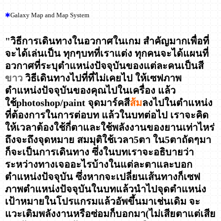
✱
Galaxy Map and Map System
"วิธีการเดินทางในอวกาศในเกม สำคัญมากเพื่อที่
จะได้เล่นเป็น ทุกๆบทที่เราแต่ง ทุกคนจะได้แผนที่
อวกาศที่ระบุตำแหน่งปัจจุบันของแต่ละคนเป็นสี
ขาว
วิธีเดินทางไปที่ที่ไม่เคยไป ให้เซฟภาพ
ตำแหน่งปัจจุบันของคุณไปในเครื่อง แล้ว
ใช้photoshop/paint จุดมาร์คสี
ส้ม
ลงไปในตำแหน่ง
ที่ต้องการในการต่อบท แล้วในบทต่อไป เราจะคิด
ให้เวลาต้องใช้กี่ตาและใช้พลังงานของยานเท่าไหร่
ถึงจะถึงจุดหมาย สมมุติใช้เวลา5ตา ใน5ตาถัดๆมา
ก็จะเป็นการเดินทาง ซึ่งในบทเราจะอธิบายว่า
ระหว่างทางเจออะไรบ้างในแต่ละตาและบอก
ตำแหน่งปัจจุบัน ซึ่งหากจะเปลี่ยนเส้นทางก็เซฟ
ภาพตำแหน่งปัจจุบันในบทแล้วนำไปจุดตำแหน่ง
เป้าหมายในโปรแกรมแล้วอัพขึ้นมาเช่นเดิม จะ
แวะเติมพลังงานหรือซ่อมก็บอกมา(ไม่เสียตาแต่เสีย