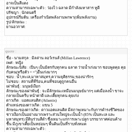
อาจเป็นสีแดง
ความสามารถเฉพาะตัว : ว่องไว ฉลาด มีกำลังมหาสาร หูดี
ปรัชญา : นักดนตรี
อุปกรณ์ริ่มต้น :เครื่องกำเนิดพลังงานพกพา(เพิ่มพลังงาน)
รูป/ลักษณะ :
ยานอวกาศ:
quote :
ชื่อ - นามสกุล : มิลล่าน ลอว์เรนส์ (Millan Lawrence)
เพศ : หญิง
ลักษณะนิสัย : เปิ่นๆ เป็นมิตรกับทุกคน ฉลาด ว่ายน้ำเก่งมาก ชอบพูดคุย คุย
กับคน(หรือตัว = =")อื่นเก่งมากๆ
ชอบ : น้ำ,ทะเล,มาหาสมุทร,ความยุติธรรม,ของน่ารักๆ
ไม่ชอบ : สถานที่ที่ร้อน,คนที่ชอบดูถูกคนอื่น
เผ่าพันธุ์ : มนุษย์เงือก
ลักษณะของเผ่าพันธุ์ : จะมีลักษณะเหมือนมนุษย์มากๆ แต่เมื่อลงน้ำ ขาจะ
กลายเป็นครีบ หน้าตาดี และเตี้ยทุกคน คุยเก่ง
ดาวเกิด : แอตแลนติส (Atlantis)
ตำแหน่งของดาวเกิด : แขน 5
ลักษณะของดาวเกิด : ดาวแอตแลนติส มีสภาพเหมาะกับการดำรงชีวิตของ
ชาวเงือกเป็นอย่างมากเพราะส่วนใหญ่จะเป็นน้ำ (85% เป็นทะเล และ
มหาสมุทร) มีดินร่วนสีดำ ซึ่งเหมาะแก่การเพาะปลูก บรรยากาศค่อนค้าง
ชื้น มีภูเขาเตี้ยเป็นหย่อมๆ พื้นดินเป็นที่ราบทั่งหมด
ความสามารถเฉพาะตัว :