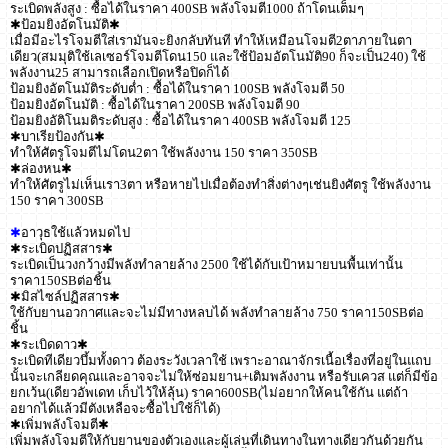
ระเบิดพลังสูง : ซื้อได้ในราคา 400SB พลังโจมตี1000 ถ้าโดนเต็มๆ
✱ป้อมยิงอัตโนมัติ✱
เมื่อมีอะไรโจมตีใส่เรามันจะยิงกลับทันที ทำให้เหมือนโจมตี2ตาภายในตา
เดียว(สมมุติใช้เลเซอร์โจมตีโดน150 และใช้ป้อมอัตโนมัติ90 ก็จะเป็น240) ใช้
พลังงาน25 สามารถเลือกเปิดหรือปิดก็ได้
ป้อมยิงอัตโนมัติระดับต่ำ : ซื้อได้ในราคา 100SB พลังโจมตี 50
ป้อมยิงอัตโนมัติ : ซื้อได้ในราคา 200SB พลังโจมตี 90
ป้อมยิงอัติโนมติระดับสูง : ซื้อได้ในราคา 400SB พลังโจมตี 125
✱บาเรียป้องกัน✱
ทำให้ศัตรูโจมตีไม่โดน2ตา ใช้พลังงาน 150 ราคา 350SB
✱ล่องหน✱
ทำให้ศัตรูไม่เห็นเรา3ตา หรือหายไปเมื่อต้องทำสิ่งต่างๆเช่นยิงศัตรู ใช้พลังงาน
150 ราคา 300SB
✱
อาวุธใช้แล้วหมดไป
✱ระเบิดปฏิสสาร✱
ระเบิดเป็นวงกว้างมีพลังทำลายล้าง 2500 ใช้ได้กับเป้าหมายบนพื้นเท่านั้น
ราคา150SBต่อชิ้น
✱มิสไซล์ปฏิสสาร✱
ใช้กับยานอวกาศและจะไม่มีทางหลบได้ พลังทำลายล้าง 750 ราคา150SBต่อ
ชิ้น
✱ระเบิดดาว✱
ระเบิดทีเดียวบึ้มทั้งดาว ต้องระวังเวลาใช้ เพราะอาณาจักรเนื้อเรื่องที่อยู่ในแถบ
นั้นจะเกลียดคุณและอาจจะไม่ให้ซ่อมยาน+เติมพลังงาน หรือรับเควส แต่ก็มีข้อ
ยกเว้น(เดียวอัพเดท เก็บไว้ให้ลุ้น) ราคา600SB(ไม่อยากให้คนใช้กัน แต่ถ้า
อยากได้แล้วมีตังเหลือจะซื้อไปใช้ก็ได้)
✱เพิ่มพลังโจมตี✱
เพิ่มพลังโจมตีให้กับยานของตัวเองและผู้เล่นที่เดินทางในทางเดียวกันด้วยกัน