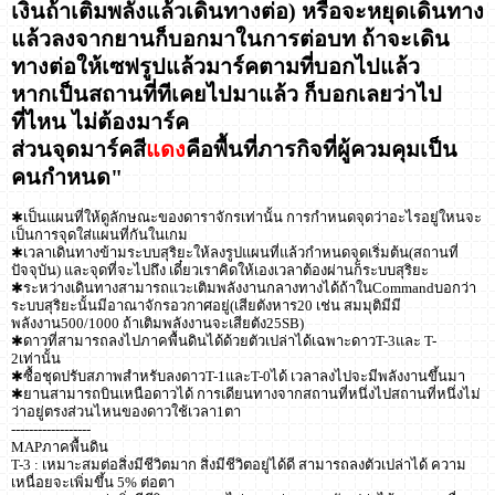
เงินถ้าเติมพลังแล้วเดินทางต่อ) หรือจะหยุดเดินทาง
แล้วลงจากยานก็บอกมาในการต่อบท ถ้าจะเดิน
ทางต่อให้เซฟรูปแล้วมาร์คตามที่บอกไปแล้ว
หากเป็นสถานที่ทีเคยไปมาแล้ว ก็บอกเลยว่าไป
ที่ไหน ไม่ต้องมาร์ค
ส่วนจุดมาร์คสี
แดง
คือพื้นที่ภารกิจที่ผู้ควมคุมเป็น
คนกำหนด"
✱เป็นแผนที่ให้ดูลักษณะของดาราจักรเท่านั้น การกำหนดจุดว่าอะไรอยู่ใหนจะ
เป็นการจุดใส่แผนที่กันในเกม
✱เวลาเดินทางข้ามระบบสุริยะให้ลงรูปแผนที่แล้วกำหนดจุดเริ่มต้น(สถานที่
ปัจจุบัน) และจุดที่จะไปถึง เดี๋ยวเราคิดให้เองเวลาต้องผ่านก็ระบบสุริยะ
✱ระหว่างเดินทางสามารถแวะเติมพลังงานกลางทางได้ถ้าในCommandบอกว่า
ระบบสุริยะนั้นมีอาณาจักรอวกาศอยู่(เสียตังหาร20 เช่น สมมุติมีมี
พลังงาน500/1000 ถ้าเติมพลังงานจะเสียตัง25SB)
✱ดาวที่สามารถลงไปภาคพื้นดินได้ด้วยตัวเปล่าได้เฉพาะดาวT-3และ T-
2เท่านั้น
✱ซื้อชุดปรับสภาพสำหรับลงดาวT-1และT-0ได้ เวลาลงไปจะมีพลังงานขึ้นมา
✱ยานสามารถบินเหนือดาวได้ การเดียนทางจากสถานที่หนึ่งไปสถานที่หนึ่งไม่
ว่าอยู่ตรงส่วนไหนของดาวใช้เวลา1ตา
------------------
MAPภาคพื้นดิน
T-3 : เหมาะสมต่อสิ่งมีชีวิตมาก สิ่งมีชีวิตอยู่ได้ดี สามารถลงตัวเปล่าได้ ความ
เหนื่อยจะเพิ่มขึ้น 5% ต่อตา