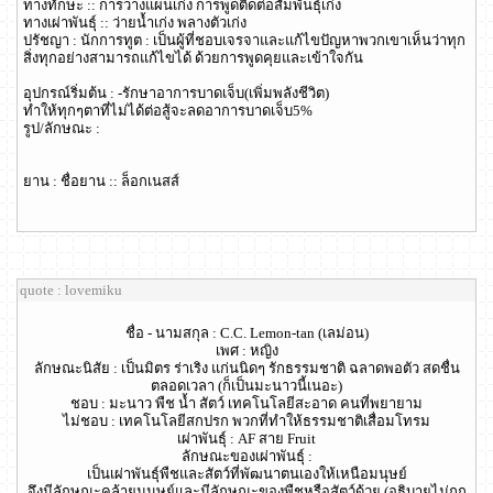
ทางทักษะ :: การวางแผนเก่ง การพูดติดต่อสัมพันธุ์เก่ง
ทางเผ่าพันธุ์ :: ว่ายน้ำเก่ง พลางตัวเก่ง
ปรัชญา : นักการทูต : เป็นผู้ที่ชอบเจรจาและแก้ไขปัญหาพวกเขาเห็นว่าทุก
สิ่งทุกอย่างสามารถแก้ไขได้ ด้วยการพูดคุยและเข้าใจกัน
อุปกรณ์ริ่มต้น : -รักษาอาการบาดเจ็บ(เพิ่มพลังชีวิต)
ทำให้ทุกๆตาที่ไม่ได้ต่อสู้จะลดอาการบาดเจ็บ5%
รูป/ลักษณะ :
ยาน : ชื่อยาน :: ล็อกเนสส์
quote : lovemiku
ชื่อ - นามสกุล : C.C. Lemon-tan (เลม่อน)
เพศ : หญิง
ลักษณะนิสัย : เป็นมิตร ร่าเริง แก่นนิดๆ รักธรรมชาติ ฉลาดพอตัว สดชื่น
ตลอดเวลา (ก็เป็นมะนาวนี้เนอะ)
ชอบ : มะนาว พืช น้ำ สัตว์ เทคโนโลยีสะอาด คนที่พยายาม
ไม่ชอบ : เทคโนโลยีสกปรก พวกที่ทำให้ธรรมชาติเสื่อมโทรม
เผ่าพันธุ์ : AF สาย Fruit
ลักษณะของเผ่าพันธุ์ :
เป็นเผ่าพันธุ์พืชและสัตว์ที่พัฒนาตนเองให้เหนือมนุษย์
จึงมีลักษณะคล้ายมนุษย์และมีลักษณะของพืชหรือสัตว์ด้วย (อธิบายไม่ถูก