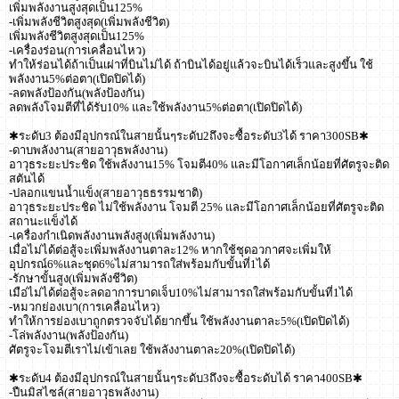
เพิ่มพลังงานสูงสุดเป็น125%
-เพิ่มพลังชีวิตสูงสุด(เพิ่มพลังชีวิต)
เพิ่มพลังชีวิตสูงสุดเป็น125%
-เครื่องร่อน(การเคลื่อนไหว)
ทำให้ร่อนได้ถ้าเป็นเผ่าที่บินไม่ได้ ถ้าบินได้อยู่แล้วจะบินได้เร็วและสูงขึ้น ใช้
พลังงาน5%ต่อตา(เปิดปิดได้)
-ลดพลังป้องกัน(พลังป้องกัน)
ลดพลังโจมตีที่ได้รับ10% และใช้พลังงาน5%ต่อตา(เปิดปิดได้)
✱ระดับ3 ต้องมีอุปกรณ์ในสายนั้นๆระดับ2ถึงจะซื้อระดับ3ได้ ราคา300SB✱
-ดาบพลังงาน(สายอาวุธพลังงาน)
อาวุธระยะประชิด ใช้พลังงาน15% โจมตี40% และมีโอกาศเล็กน้อยที่ศัตรูจะติด
สตันได้
-ปลอกแขนน้ำแข็ง(สายอาวุธธรรมชาติ)
อาวุธระยะประชิด ไม่ใช้พลังงาน โจมตี 25% และมีโอกาศเล็กน้อยที่ศัตรูจะติด
สถานะแข็งได้
-เครื่องกำเนิดพลังงานพลังสูง(เพิ่มพลังงาน)
เมื่อไม่ได้ต่อสู้จะเพิ่มพลังงานตาละ12% หากใช้ชุดอวกาศจะเพิ่มให้
อุปกรณ์6%และชุด6%ไม่สามารถใส่พร้อมกับขั้นที่1ได้
-รักษาขั้นสูง(เพิ่มพลังชีวิต)
เมือ่ไม่ได้ต่อสู้จะลดอาการบาดเจ็บ10%ไม่สามารถใส่พร้อมกับขั้นที่1ได้
-หมวกย่องเบา(การเคลื่อนไหว)
ทำให้การย่องเบาถูกตรวจจับได้ยากขึ้น ใช้พลังงานตาละ5%(เปิดปิดได้)
-โล่พลังงาน(พลังป้องกัน)
ศัตรูจะโจมตีเราไม่เข้าเลย ใช้พลังงานตาละ20%(เปิดปิดได้)
✱ระดับ4 ต้องมีอุปกรณ์ในสายนั้นๆระดับ3ถึงจะซื้อระดับได้ ราคา400SB✱
-ปืนมิสไซล์(สายอาวุธพลังงาน)