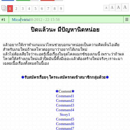
A
A
A
1
2
3
4
5
6
7
8
9
A
#1
MicaFeresz
18-08-2012 - 22:15:58
ปิดแล้วนะ มีปัญหานิดหน่อย
แล้วอยากให้เราทำแกมแนวไหนช่วยบอกมาหน่อยเป็นความคิดเห็นไอเดีย
สำหรับเกมใหม่ถ้าผลโหวตออกมาว่าอยากได้เกมใหม่
แล้วไม่ต้องเสียใจว่าจะอดรู้เนื้อเรื่องในจุดไคลแมกซ์ของเกมนี้ เพราะว่าถ้าผล
โหวตให้สร้างเกมใหม่แล้วปิดอันนี้ทิ้งมีเยอะแล้วต้องสร้างใหม่จริงๆ เราจะมา
เฉลยเนื้อเรื่องทั้งหมดในนี้เอง
✱
รับสมัครเรื่อยๆ ใครจะสมัครกดเข้าสมาชิกกลุ่มด้วย
✱
✱
Content
✱
Command1
Command2
Command3
Command4
Story1
Command5
Command6
Command7