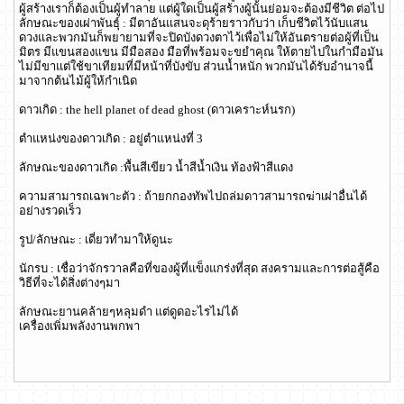
ผู้สร้างเราก็ต้องเป็นผู้ทำลาย แต่ผู้ใดเป็นผู้สร้างผู้นั้นย่อมจะต้องมีชีวิต ต่อไป
ลักษณะของเผ่าพันธุ์ : มีตาอันแสนจะดุร้ายราวกับว่า เก็บชีวิตไว้นับแสน
ดวงและพวกมันก็พยายามที่จะปิดบังดวงตาไว้เพื่อไม่ให้อันตรายต่อผู้ที่เป็น
มิตร มีแขนสองแขน มีมือสอง มือที่พร้อมจะขยำคุณ ให้ตายไปในกำมือมัน
ไม่มีขาแต่ใช้ขาเทียมที่มีหน้าที่บังขับ ส่วนน้ำหนัก พวกมันได้รับอำนาจนี้
มาจากต้นไม้ผู้ให้กำเนิด
ดาวเกิด : the hell planet of dead ghost (ดาวเคราะห์นรก)
ตำแหน่งของดาวเกิด : อยู่ตำแหน่งที่ 3
ลักษณะของดาวเกิด :พื้นสีเขียว น้ำสีน้ำเงิน ท้องฟ้าสีแดง
ความสามารถเฉพาะตัว : ถ้ายกกองทัพไปถล่มดาวสามารถฆ่าเผ่าอื่นได้
อย่างรวดเร็ว
รูป/ลักษณะ : เดี่ยวทำมาให้ดูนะ
นักรบ : เชื่อว่าจักรวาลคือที่ของผู้ที่แข็งแกร่งที่สุด สงครามและการต่อสู้คือ
วิธีที่จะได้สิ่งต่างๆมา
ลักษณะยานคล้ายๆหลุมดำ แต่ดูดอะไรไม่ได้
เครื่องเพิ่มพลังงานพกพา