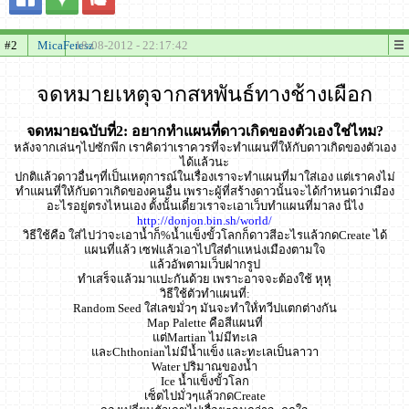
#2
MicaFeresz
18-08-2012 - 22:17:42
จดหมายเหตุจากสหพันธ์ทางช้างเผือก
จดหมายฉบับที่2: อยากทำแผนที่ดาวเกิดของตัวเองใช่ไหม?
หลังจากเล่นๆไปซักพีก เราคิดว่าเราควรที่จะทำแผนที่ให้กับดาวเกิดของตัวเอง
ได้แล้วนะ
ปกติแล้วดาวอื่นๆที่เป็นเหตุการณ์ในเรื่องเราจะทำแผนที่มาใส่เอง แต่เราคงไม่
ทำแผนที่ให้กับดาวเกิดของคนอื่น เพราะผู้ที่สร้างดาวนั้นจะได้กำหนดว่าเมือง
อะไรอยู่ตรงไหนเอง ตั้งนั้นเดี๋ยวเราจะเอาเว็บทำแผนที่มาลง นี่ไง
http://donjon.bin.sh/world/
วิธีใช้คือ ใส่ไปว่าจะเอาน้ำก็%น้ำแข็งขั้วโลกก็ดาวสีอะไรแล้วกดCreate ได้
แผนที่แล้ว เซฟแล้วเอาไปใส่ตำแหน่งเมืองตามใจ
แล้วอัพตามเว็บฝากรูป
ทำเสร็จแล้วมาแปะกันด้วย เพราะอาจจะต้องใช้ หุหุ
วิธีใช้ตัวทำแผนที่:
Random Seed ใส่เลขมั่วๆ มันจะทำให้่ทวีปแตกต่างกัน
Map Palette คือสีแผนที่
แต่Martian ไม่มีทะเล
และChthonianไม่มีน้ำแข็ง และทะเลเป็นลาวา
Water ปริมาณของน้ำ
Ice น้ำแข็งขั้วโลก
เซ็ตไปมั่วๆแล้วกดCreate