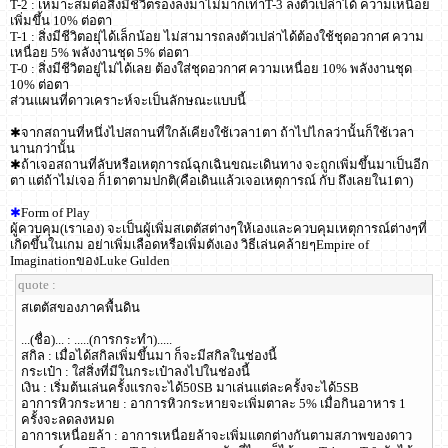
T-2 : เหมาะสมต่อสิ่งมีชีวิตรองลงมาไม่มากเท่าT-3 ลงตัวเปล่าได้ ความเหนื่อย
เพิ่มขึ้น 10% ต่อตา
T-1 : สิ่งมีชีวิตอยุ่ได้เล็กน้อย ไม่สามารถลงตัวเปล่าได้ต้องใช้ชุดอวกาศ ความ
เหนื่อย 5% พลังงานชุด 5% ต่อตา
T-0 : สิ่งมีชีวิตอยู่ไม่ได้เลย ต้องใส่ชุดอวกาศ ความเหนื่อย 10% พลังงานชุด
10% ต่อตา
ส่วนแผนที่ดาวเคราะห์จะเป็นลักษณะแบบนี้
✱จากสถานที่หนึ่งไปสถานที่ใกล้เคียงใช้เวลา1ตา ถ้าไปไกลว่านั้นก็ใช้เวลา
นานกว่านั้น
✱ถ้าเจอสถานที่ลับหรือเหตุการณ์ฉุกเฉินขณะเดินทาง จะถูกเพิ่มขึ้นมาเป็นอีก
ตา แต่ถ้าไม่เจอ ก็1ตาตามปกติ(คือเดินแล้วเจอเหตุการณ์ กับ ถึงเลยใน1ตา)
✱
Form of Play
ผู้ควบคุม(เราเอง) จะเป็นผู้เพิ่มสเตตัสต่างๆให้เองและควบคุมเหตุการณ์ต่างๆที่
เกิดขึ้นในเกม อย่าเพิ่มเลือดหรือเพิ่มตังเอง วิธีเล่นคล้ายๆEmpire of
ImaginationของLuke Gulden
quote :
สเตตัสของภาคพื้นดิน
...(ชื่อ)... : .....(การกระทำ).....
สกิล : เมื่อได้สกิลเพิ่มขึ้นมา ก็จะมีสกิลในช่องนี้
กระเป๋า : ใส่สิ่งที่มีในกระเป๋าลงไปในช่องนี้
เงิน : เริ่มต้นเล่นครั้งแรกจะได้50SB มาเล่นแต่ละครั้งจะได้5SB
อาการหิวกระหาย : อาการหิวกระหายจะเพิ่มตาละ 5% เมื่อกินอาหาร 1
ครั้งจะลดลงหมด
อาการเหนื่อยล้า : อาการเหนื่อยล้าจะเพิ่มแตกต่างกันตามสภาพของดาว