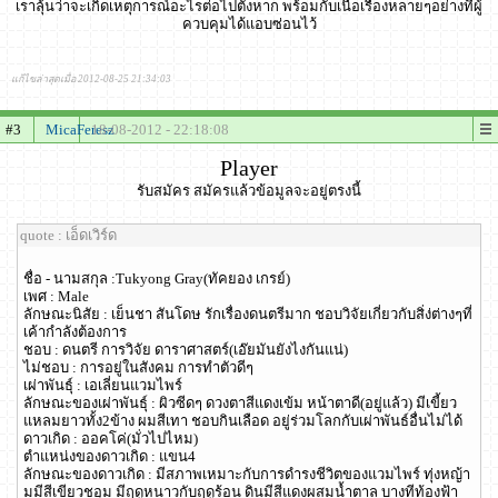
เราลุ้นว่าจะเกิดเหตุการณ์อะไรต่อไปตังหาก พร้อมกับเนื้อเรื่องหลายๆอย่างที่ผู้
ควบคุมได้แอบซ่อนไว้
แก้ไขล่าสุดเมื่อ 2012-08-25 21:34:03
#3
MicaFeresz
18-08-2012 - 22:18:08
Player
รับสมัคร สมัครแล้วข้อมูลจะอยู่ตรงนี้
quote : เอ็ดเวิร์ด
ชื่อ - นามสกุล :Tukyong Gray(ทัคยอง เกรย์)
เพศ : Male
ลักษณะนิสัย : เย็นชา สันโดษ รักเรื่องดนตรีมาก ชอบวิจัยเกี่ยวกับสิ่ง่ต่างๆที่
เค้ากำลังต้องการ
ชอบ : ดนตรี การวิจัย ดาราศาสตร์(เอ๊ยมันยังไงกันแน่)
ไม่ชอบ : การอยู่ในสังคม การทำตัวดีๆ
เผ่าพันธุ์ : เอเลี่ยนแวมไพร์
ลักษณะของเผ่าพันธุ์ : ผิวซีดๆ ดวงตาสีแดงเข้ม หน้าตาดี(อยู่แล้ว) มีเขี้ยว
แหลมยาวทั้ง2ข้าง ผมสีเทา ชอบกินเลือด อยู่ร่วมโลกกับเผ่าพันธ์อื่นไม่ได้
ดาวเกิด : ออคโค่(มั่วไปไหม)
ตำแหน่งของดาวเกิด : แขน4
ลักษณะของดาวเกิด : มีสภาพเหมาะกับการดำรงชีวิตของแวมไพร์ ทุ่งหญ้า
มมีสีเขียวชอุม มีฤดูหนาวกับฤดูร้อน ดินมีสีแดงผสมน้ำตาล บางทีท้องฟ้า