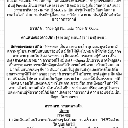
และพลังวิเศษต่างๆจะมีอานุภาพลดลงครึ่งหนึ่งระหว่างอยู่ในร่างผสม - เผ่า
พันธุ์ Freesia เป็นเผ่าพันธุ์แห่งธรรมชาติ จะมีความรู้เกี่ยวกับความลับของ
ธรรมชาติต่างๆ - เผ่าพันธุ์ MoCyle เป็นเผ่ารุ่นใหม่จึงเลือกเดินสาย
เทคโนโลยี สามารถประดิษฐ์สิ่งของต่างๆได้ง่ายดาย เผ่าพันธุ์นี้มีต้นกำเนิด
มาจากดาวฤกษ์
ดาวเกิด : [ร่าง ผญ] Plantasia [ร่าง ผช] Quora
ตำแหน่งของดาวเกิด
: [ร่าง ผญ] แขน 5 [ร่าง ผช] แขน 1
ลักษณะของดาวเกิด
: Plantasia เป็นดาวขนาดเล็ก อุดมสมบูรณ์มาก มี
สภาพภูมิประเทศเป็นแบบป่าร้อนชื้น มีต้นไม้เต็มไปหมด มีพืชพันธุ์แปลกๆ
มากมาย (แบบในเรื่อง Avatar อ่ะ) มีแหล่งน้ำกระจายอยู่ทั่วดาว เป็น
ทะเลสาบค่อนข้างมาก ดาวดวงนี้ไม่มีทะเล - Quora เป็นดาวขนาดใหญ่และ
เป็นดาวอุตสาหกรรมที่สำคัญแห่งหนึ่งในกาแล็คซี อาคารบ้านเรือนส่วน
มากเป็นแนวกลมๆ สีขาว มันเงา (แบบในรูปยานน่ะ) และสไตล์โมเดิร์น
อุตสาหรรมที่นี่ไม่ทำลายธรรมชาติ ดาวดวงนี้ไม่มีธรรมชาติอยู่เลย มีแต่สิ่ง
ก่อสร้างเต็มไปหมด แต่ไม่เป็นปัญหาเพราะว่าดาวดวงนี้มีชั้นบรรยากาศที่
พิเศษ ปล่อยให้แสงแดดเข้ามาได้แต่กันความร้อนส่วนนึงออกไปทำให้
อากาศไม่ร้อนจนเกินไป มีเทคโนโลยีบางอย่างคอยปรับอุณหภูมิในดาว
และเผ่าพันธุ์ที่ดาวดวงนี้ก็มีต้นกำเนิดมาจากดาวฤกษ์ ความร้อนจึงไม่เป็น
ปัญหากับพวกเขา
ความสามารถเฉพาะตัว
:
ทักษะ
[ร่าง ผญ]
1. เดินเหินเคลื่อนไหวกระโดดต่างๆว่องไวและรวดเร็ว เพราะใช้ชีวิตส่วน
ใหญ่บนต้นไม้