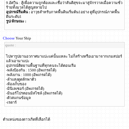
9.อัศวิน : สู้เพื่อความถูกต้องและเชื่อว่าสันติสุขจะมาสู่จักรวาลเมื่อความชั่ว
ร้ายทั้งมวลได้สูญสลายไป
อุปกรณ์ริ่มต้น :
อาวุธสำหรับภาคพื้นดินเริ่มต้น1อย่าง ดูที่อุปกรณ์ภาคพื้น
ดินระดับ1
รูป/ลักษณะ :
Choose
Your Ship
quote :
ไปหารูปยานอวกาศมาแปะแค่นั้นแหละ ไม่ก็สร้างหรือเอามาจากเกมสปอร์
แล้วเอามาแปะ
อุปกรณ์ติดยานพื้นฐานที่ทุกคนจะได้ตอนเริ่ม
-พลังป้องกัน : 1500 (อัพเกรดได้)
-พลังงาน : 1000 (อัพเกรดได้)
-ลำแสงดูดลักพาตัว
-ห้องเก็บของ
-มินิเลเซอร์ (อัพเกรดได้)
-มินอร์โปรตอนมิสไซล์ (อัพเกรดได้)
-ตัวสแกนข้อมูล
-เรดาร์
ตำแหน่งของดาวเกิดที่เลือกได้