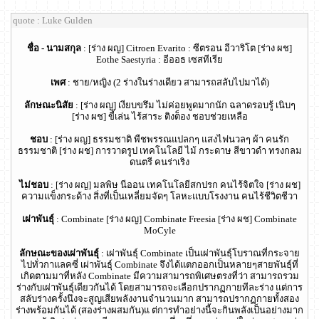
quote : Luke Gulden
ชื่อ - นามสกุล
: [ร่าง ผญ] Citroen Evarito : ซีตรอน อีวาริโต [ร่าง ผช]
Eothe Saestyria : อีออธ เซสทีเรีย
เพศ
: ชาย/หญิง (2 ร่างในร่างเดียว สามารถสลับไปมาได้)
ลักษณะนิสัย
: [ร่าง ผญ] เงียบขรึม ไม่ค่อยพูดมากนัก ฉลาดรอบรู้ เนิบๆ
[ร่าง ผช] ขี้เล่น ไร้สาระ ติงต็อง ชอบช่วยเหลือ
ชอบ
: [ร่าง ผญ] ธรรมชาติ พืชพรรณแปลกๆ แสงไฟนวลๆ ผ้า คนรัก
ธรรมชาติ [ร่าง ผช] การวาดรูป เทคโนโลยี ไม้ กระดาษ สีขาวดำ ทรงกลม
ดนตรี คนร่าเริง
ไม่ชอบ
: [ร่าง ผญ] มลพิษ นีออน เทคโนโลยีสกปรก คนไร้จิตใจ [ร่าง ผช]
ความแข็งกระด้าง สิ่งที่เป็นเหลี่ยมจัดๆ โลหะแบบโรงงาน คนไร้ชีวิตชีวา
เผ่าพันธุ์
: Combinate [ร่าง ผญ] Combinate Freesia [ร่าง ผช] Combinate
MoCyle
ลักษณะของเผ่าพันธุ์
: เผ่าพันธุ์ Combinate เป็นเผ่าพันธุ์โบราณที่กระจาย
ไปทั่วกาแลคซี่ เผ่าพันธุ์ Combinate จึงได้แตกออกเป็นหลายๆสายพันธุ์ที่
เกิดตามมาที่หลัง Combinate มีความสามารถพิเศษตรงที่ว่า สามารถรวม
ร่างกับเผ่าพันธุ์เดียวกันได้ โดยสามารถจะเลือกปรากฏกายทีละร่าง แต่การ
สลับร่างครั้งนึงจะสูญเสียพลังงานจำนวนมาก สามารถปรากฏกายทั้งสอง
ร่างพร้อมกันได้ (สองร่างผสมกัน)แ ต่การทำอย่างนี้จะกินพลังเป็นอย่างมาก