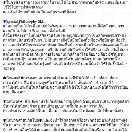
✱ในการเล่นสามารถเจอวัตถุโบราณได้ ไม่สามารถขายกับNPC แต่จะมีผลเอา
ไว้ใช้ในการทำเควสต่างๆ
และเปิดให้ขายกับผู้เล่นกันเองในราคาที่ตั้งเอง
✱
Special Philosophy Skill
สกิลพวกนี้จะไม่เหมือนสปอร์จริงๆ เพราะระบบการเล่นRPGนี้คือลักาณะการ
ผจยภัย ไม่ใช่การยึดดาวและตั้งโคโลนี
ตั้งนั้นสกิลจะทำให้เป็นสกิลสำหรับการผจญภัยมากกว่า เช่นสกิลของนักวิทยา
ศาตร์และนักบวชสโปดจะไม่อันตรายถึงขึ้นยึดเมืองทั้งเมืองหรือบึ้มทุกเมืองใน
ดาวและทำให้จักรวรรดิรอบข้างเกลียดขี้หน้าเราเหมือนในเกม แต่จะลดพลังลง
มาและผลเสียไม่รุนแรงเท่า หรือนักรบกับอัศวินที่เราใช้สกิลแบบเดียวกันไปเลย
แต่ในเกมไม่เหมือนกัน(นักรบเรียกยานมาแล้วมาโจมตีอย่างเดียว อัศวินยาน
เหมือนยานผู้ช่วย แต่เราขอใช้แบบของอัศวินอย่างเดียว) ส่วนสกิลพวกนี้ไม่
สามารถใช้ได้บ่อย(ยังไม่รู้จะกำหนดไว้เท่าไหร่ดี ตอนนี้คิดว่า ใช้ไปครั้งนึงต้อง
รอ5ตา)
✱นักดนตรี✱: เพลงกล่อมอารมณ์ ทำคน/สิ่งมีชีวิตไม่ก้าวร้าวต่อเราต่อเรา
เจรจาได้ง่ายขึ้น มีความสุขขึ้น เป้าหมายไม่จำเป็นต้องก้าวร้าว เอาไว้
ทำให้NPCประทับใจ หรือเพิ่มความสุขก็ได้ ถ้าใช้ในลักษณะเพื่อให้ก้าวร้าวน้อย
ลงจะมีผล3ตา
✱นักนิเวศ✱: ลำแสงซาฟารี/เก็บตัวอย่างพันธุ์สัตว์ ถ้าอยู่บนยานสามารถดูดสัตว์
ขึ้นมาได้ชนิดละตัวเลย ส่วนถ้าอยู่บนภาคพื้นดินจะสามารถเก็บ
ตัวอย่างDNAของสัตว์นั้นมาเพื่อเพาะ/ตัดแต่งโดยไม่ต้องเอาสัตว์ขึ้นมาทั้งตัว
✱นักบวชศาสนาสโปด✱:และจะทำให้ผลจากเครื่องสะกดจิตมีประสิทธิภาพสูง
ขึ้น สามารถชักชวนNPCเป้าหมายมาเป็นฝ่ายเราได้ และสามารถใช้ในการโน้ม
น้าวชักชวนอื่นๆได้ด้วย และจะเป็นไปตลอดไม่เหมือนใช้เครื่องสะกดจิต จะได้