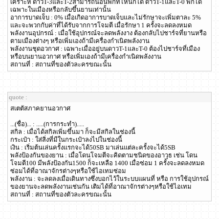
เคราะห์ ดาวT-3และT-2สามารถนอนพักที่ไหนก็ได้ ดาวT-1และT-0 พักได้
เฉพาะในเมืองหรือกลับขึ้นยานเท่านั้น
อาการบาดเจ็บ : 0% เมื่อเกิดอาการบาดเจ็บและไม่รักษาจะเพิ่มตาละ 5%
และจะพวกกับค่าที่ได้รับจากการโจมตี เมื่อรักษา 1 ครั้งจะลดลงหมด
พลังงานอุปกรณ์ : เมื่อใช้อุปกรณ์จะลดพลังงาง ต้องกลับไปชาร์จที่ยานหรือ
ตามเมืองต่างๆ หรือเพิ่มเองถ้ามีเครื่องกำเนิดพลังงาน
พลังงานชุดอวกาศ : เฉพาะเมื่ออยู่บนดาวT-1และT-0 ต้องไปชาร์จที่เมือง
หรือบนยานอวกาศ หรือเพิ่มเองถ้ามีเครื่องกำเนิดพลังงาน
สถานที่ : สถานที่ของตัวละครขณะนั้น
quote :
สเตตัสภาคยานอวกาศ
...(ชื่อ)... : .....(การกระทำ).....
สกิล : เมื่อได้สกิลเพิ่มขึ้นมา ก็จะมีสกิลในช่องนี้
กระเป๋า : ใส่สิ่งที่มีในกระเป๋าลงไปในช่องนี้
เงิน : เริ่มต้นเล่นครั้งแรกจะได้50SB มาเล่นแต่ละครั้งจะได้5SB
พลังป้องกันของยาน : เมื่อโดนโจมตีจะคิดตามชนิดของอาวุธ เช่น โดน
โจมตี100 มีพลังป้องกัน1500 ก็จะเหลือ 1400 เมื่อซ่อม 1 ครั้งจะลดลงหมด
ซ่อมได้ที่อาณาจักรต่างๆหรือใช้ไอเทมซ่อม
พลังงาน : จะลดลงเมื่อเดินทางซึ่งบอกไว้ในระบบแผนที่ หรือ การใช้อุปกรณ์
ของยานจะลดพลังงานเช่นกัน เติมได้ที่อาณาจักรต่างๆหรือใช้ไอเทม
สถานที่ : สถานที่ของตัวละครขณะนั้น