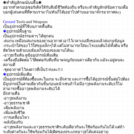
✱ทำสัญลักษณ์บนพื้น✱
อยากทำครอปเซอร์เคิลให้กับสิ่งมีชีวิตท้องถิ่น หรือจะทำสัญลักษ์ข้อความเพื่อ
บอกผู้เล่นคนที่ที่ตามเรามาไม่ทันก็ได้(อย่าไปทำบนอาณาจักรอวกาศละ)
Ground
Tools and Weapons
เป็นอุปกรณ์ที่ใช้บนภาคพื้นดิน
✱
อุปกรณ์พื้นฐาน
เป็นอุปกรณ์ธรรมดาๆ ได้ทุกคน
-สแกน เหมือนสแกนของยานอวกาศ เอาไว้เวลาเจอสิ่งของแล้วสแกนข้อมูล
-กระเป๋าใส่ของ ไว้ใส่ของเล็กๆได้ แต่ไม่สามารถใส่อะไรแบบต้นไม้ทั้งต้น หรือ
สัตว์หลายตัวแบบห้องเก็บของของยานได้นะ
-อาวุธเริ่มต้น ดูข้ออุปกรณ์เพิ่มเติม
-เครื่องมือติดต่อ ไว้ติดต่อกับทีมที่มาผจญภัยบนดาวเดียวกัน แม้จะอยู่คนละ
สถานที่
-ชุดอวกาศ ไว้ลงดาวที่เป็นT-0และT-1
✱
อุปกรณ์เพิ่มเติม
เป็นอุปกรณ์ที่ต้องซื้อและในเกม จะมี6สาย และการซื้อได้อุปกรณ์ขั้นต่อไปต้อง
มีอุปกรณ์ในสายเดียวกันขั้นก่อนหน้าเช่นถ้าไม่มีอาวุธพลังงานระดับ1ก็ไม่
สามารถซื้ออาวุธพลังงานระดับ2ได้
มี6สายคือ
-อาวุธพลังงาน
-อาวุธธรรมชาติ
-เพิ่มพลังงาน
-เพิ่มพลังชีวิต
-การเคลื่อนไหว
-พลังป้องกัน
-อาวุธพลังงานและอาวุธธรรมชาติระดับเดียวกันจะใช้พร้อมกันไม่ได้ แต่ถ้า
ระดับต่างกันจะใช้พร้อมกันได้(ติดของประเภทอาวุธได้แค่4อย่าง)