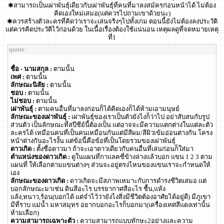
✱สามารถเป็นเผ่าพันธุ์เดียวกับเผ่าพันธุ์ที่คนที่มาลงสมัครก่อนหน้าได้ ไม่ต้อง
คิดเองใหม่เสมอ(แต่ควรไปถามเขาด้วยนะ)
✱ควรสร้างตัวละครที่คิดว่าเราจะเล่นจริงๆไปทั้งเกม ตอนนี้ยังไม่ต้องลงประวัติ
แต่ควรคิดประวัติไว้ก่อนด้วย ในเนื้อเรื่องต้องใช้แน่นอน เหตุผลดูที่จดหมายเหตุ
ที่1
quote :
ชื่อ - นามสกุล :
ตามนั้น
เพศ :
ตามนั้น
ลักษณะนิสัย :
ตามนั้น
ชอบ :
ตามนั้น
ไม่ชอบ :
ตามนั้น
เผ่าพันธุ์ :
ตามคนอื่นที่มาลงก่อนก็ได้คิดเองก็ได้ห้ามเอามนุษย์
ลักษณะของเผ่าพันธุ์ :
เผ่าพันธุ์ของเราเป็นตัวยังไงก็ว่าไป อย่าสับสนกับรูป
ส่วนตัว เป็นลักษณะที่สปีชีย์นี้ต้องเป็น แต่อาจจะมีความแตกต่างในแต่ละตัว
ละครได้ เหมือนคนที่เป็นคนเหมือนกันแต่มีสีผม/สีผิวเข้มอ่อนต่างกัน โครง
หน้าต่างกันอะไรงั้น แต่ข้อนี้คือข้อที่เป็นโดยรวมของเผ่าพันธุ์
ดาวเกิด :
ตั้งชื่อดาวมา ถ้าจะเอาดาวเดียวกับคนอื่นที่เล่นก่อนก็ใส่มา
ตำแหน่งของดาวเกิด :
ดูในแผนที่กาแลคซี่ข้างล่างแล้วบอก แขน 1 2 3 ตาม
แผนที่ ให้เลือกตามแขนต่างๆ ส่วนจะอยู่ตรงไหนของแขนเราจะกำหนดให้
เอง
ลักษณะของดาวเกิด :
ดาวเกิดจะมีสภาพเหมาะกับการดำรงชีวิตเสมอ แต่
บอกลักษณะมาเช่น ดินสีอะไร บรรยากาศสีอะไร ชื้น,แห้ง
แล้ง,หนาว,ร้อน(บอกได้ แต่จำไว้ว่ายังไงสิ่งมีชีวิตต้องอาศัยได้อยู่ดี) มีภูเขา
มีที่ราบ แม่น้ำ มหาสมุทร อยากบอกอะไรก็บอกมา(เครื่องเทศสีแดงเท่านั้น
ห้ามเลือก)
ความสามารถเฉพาะตัว :
ความสามารถแบบทักษะ2อย่างและความ