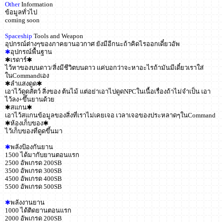
Other
Information
ข้อมูลทั่วไป
coming soon
Spaceship
Tools and Weapon
อุปกรณ์ต่างๆของภาคยานอวกาศ ยังมีอีกนะถ้าคิดไรออกเดี๋ยวอัพ
✱
อุปกรณ์พื้นฐาน
✱เรดาร์✱
ไว้หาของบนดาว/สิ่งมีชีวิตบนดาว แค่บอกว่าจะหาอะไรถ้ามันมีเดี๋ยวเราใส่
ในCommandเอง
✱ลำแสงดูด✱
เอาไว้ดูดสัตว์ สิ่งของ ต้นไม้ แต่อย่าเอาไปดูดNPCในเนื้อเรื่องถ้าไม่จำเป็น เอา
ไว้ลง+ขึ้นยานด้วย
✱สแกน✱
เอาไว้สแกนข้อมูลของสิ่งที่เราไม่เคยเจอ เวลาเจอของประหลาดๆในCommand
✱ห้องเก็บของ✱
ไว้เก็บของที่ดูดขึ้นมา
✱
พลังป้องกันยาน
1500 ได้มากับยานตอนแรก
2500 อัพเกรด 200SB
3500 อัพเกรด 300SB
4500 อัพเกรด 400SB
5500 อัพเกรด 500SB
✱
พลังงานยาน
1000 ได้ติดยานตอนแรก
2000 อัพเกรด 200SB