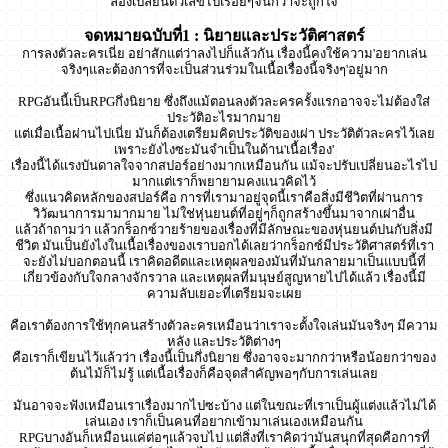
ลองเปลี่ยนตัวเลขไปเรื่อยๆจนกว่าจะถูกใจ
จดหมายฉบับที่1 : นิยายและประวัติศาสตร์
การลงตัวละครเนี่ย อย่าสักแต่ว่าลงไปก็แล้วกัน เรื่องนี้คงใช้ความ'อยากเล่น
จริงๆและต้องการที่จะเป็นส่วนร่วมในเนื้อเรื่องนี้จริงๆ'อยู่มาก
RPGอันนี้เป็นRPGกึ่งนิยาย ซึ่งถึงแม้ตอนลงตัวละครครั้งแรกอาจจะไม่ต้องใส่
ประวัติอะไรมากมาย
แต่เมื่อเนื้อผ่านไปเนี่ย มันก็ต้องเตรียมคิดประวัติของเผ่า ประวัติตัวละครไว้เลย
เพราะยังไงซะมันจำเป็นในด้าน'เนื้อเรื่อง'
เรื่องนี้ได้แรงบันดาลใจจากสปอร์อย่างมากเหมือนกัน แม้จะปรับเปลี่ยนอะไรไป
มากแต่เราก็พยายามคงแนวคิดไว้
ซึ่งแนวคิดหลักของสปอร์คือ การที่เรามาอยู่จุดนี้เราคือสิ่งมีชีวิตที่ผ่านการ
วิวัฒนาการมามากมาย ไม่ใช่หุ่นยนต์ที่อยู่ๆก็ถูกสร้างขึ้นมาจากเผ่าอื่น
แล้วถ้าถามว่า แล้วกร็อกซ์วายร้ายของเรื่องที่มีลักษณะของหุ่นยนต์ปนกับสิ่งมี
ชีวิต มันเป็นยังไงในเนื้อเรื่องของเราบอกได้เลยว่ากร็อกซ์มีประวัติศาสตร์ที่เรา
จะยังไม่บอกตอนนี้ เราคิดอดีตและเหตุผลของมันที่มันกลายมาเป็นแบบนี้ที่
เกี่ยวข้องกับใจกลางจักรวาล และเหตุผลที่มนุษย์สูญหายไปได้แล้ว เรื่องนี้มี
ความลับเยอะที่เตรียมจะเผย
คือเราต้องการใช้ทุกคนสร้างตัวละครเหมือนว่าเราจะตั้งใจเล่นมันจริงๆ มีความ
หลัง และประวัติต่างๆ
คือเราก็เขียนไว้แล้วว่า เรื่องนี้เป็นกึ่งนิยาย ซึ่งอาจจะมากกว่าหรือน้อยกว่าของ
ต้นไม้ก็ไม่รู้ แต่เนื้อเรื่องก็คือจุดสำคัญพอๆกับการเล่นเลย
มันอาจจะฟังเหมือนเราเรื่องมากไปซะบ้าง แต่ในขณะที่เราเป็นผู้แต่งแล้วไม่ได้
เล่นเอง เราก็เป็นคนที่อยากเข้ามาเล่นเองเหมือนกัน
RPGบางอันก็เหมือนแค่ต่อๆแล้วจบไป แต่สิ่งที่เราคิดว่ามันสนุกที่สุดคือการที่