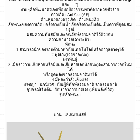
แฮะ = =")
ง่ายๆคือพัฒนาตัวเองเพื่อปกป้องธรรมชาติจากพวกชั่วร้าย
ดาวเกิด : AniFeet (AF)
ตำแหน่งของดาวเกิด : ตำแหน่งที่ 5
ลักษณะของดาวเกิด : ครั้งดวงเป็นน้ำ อีกครึ่งดวงเป็นดิน เป็นดาวที่อุดมสม
บรูณ์
ผสมความทันสมัยและอณุรักษ์ธรรมชาติไว้ด้วยกัน
ความสามารถเฉพาะตัว :
ทักษะ
1 สามารถนำของรอบตัวมาทำเป็นเทคโนโลยีหรืออาวุธต่างๆได้
2 พูดเก่ง(เจรจาอะนะ)
เผ่าพันธุ์
3 เมื่อร่างกายเสียหายหรือมีแผล(เสียหายเล็กน้อยนะ)จะสามารถงอกใหม่
ได้
หรือดูดพลังจากธรรมชาติมาได้
4 มีพละกำลังแข็งแรง
ปรัชญา : นักนิเวศ : เป็นผู้พิทักษ์ธรรมชาติ รักธรรมชาติ
อุปกรณ์เริ่มต้น : รักษาอาการบาดเจ็บ(เพิ่มพลังชีวิต)
รูป/ลักษณะ :
ยาน : เลเลมาเนสส์