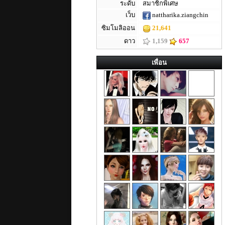
ระดับ
สมาชิกพิเศษ
เว็บ
nattharika.ziangchin
ซิมโมลิออน
21,641
ดาว
1,159
657
เพื่อน