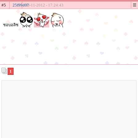
#5
25f99d07
30-11-2012 - 17:24:43
ชอบอลิซ
1