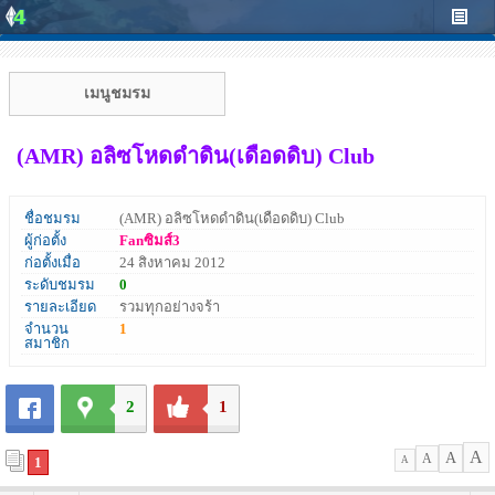
เมนูชมรม
(AMR) อลิซโหดดำดิน(เดือดดิบ) Club
ชื่อชมรม
(AMR) อลิซโหดดำดิน(เดือดดิบ) Club
ผู้ก่อตั้ง
Fanซิมส์3
ก่อตั้งเมื่อ
24 สิงหาคม 2012
ระดับชมรม
0
รายละเอียด
รวมทุกอย่างจร้า
จำนวน
1
สมาชิก
2
1
A
A
A
1
A