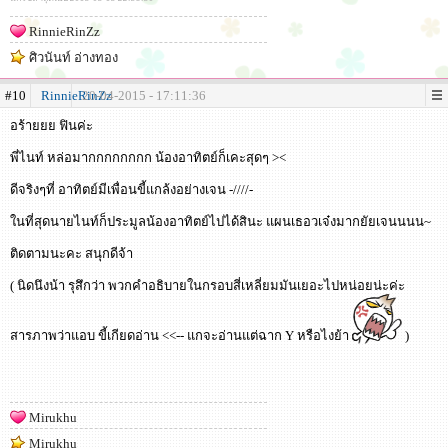
RinnieRinZz
ศิวนันท์ อ่างทอง
#10
RinnieRinZz
20-04-2015 - 17:11:36
อร้ายยย ฟินค่ะ
พี่ไนท์ หล่อมากกกกกกกก น้องอาทิตย์ก็เคะสุดๆ ><
ดีจริงๆที่ อาทิตย์มีเพื่อนขี้แกล้งอย่างเจน -////-
ในที่สุดนายไนท์ก็ประมูลน้องอาทิตย์ไปได้สินะ แผนเธอวเจ๋งมากยัยเจนนนน~
ติดตามนะคะ สนุกดีจ้า
( นิดนึงน้า รุสึกว่า พวกคำอธิบายในกรอบสี่เหลี่ยมมันเยอะไปหน่อยน่ะค่ะ
สารภาพว่าแอบ ขี้เกียดอ่าน <<-- แกจะอ่านแต่ฉาก Y หรือไงย้า
)
Mirukhu
Mirukhu