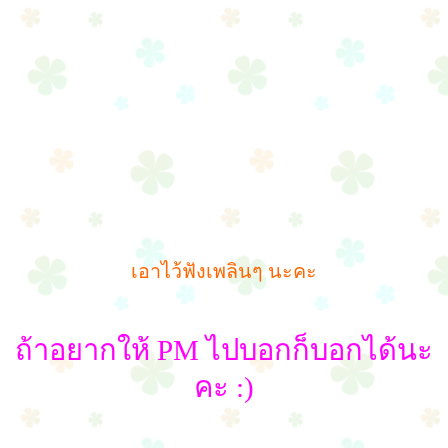
เอาไว้ฟังเพลินๆ นะคะ
ถ้าอยากให้ PM ไปบอกก็บอกได้นะ
คะ :)