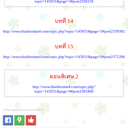
topic=145051&page=3#post2356156
บทที่ 14
http://www.thaithesims4.com/topic.php?topic=145051&page=3#post2359392
บทที่ 15
http://www.thaithesims4.com/topic.php?topic=145051&page=3#post2371206
ตอนพิเศษ 2
http://www.thaithesims4.com/topic.php?
topic=145051&page=4#post2381866
แก้ไขล่าสุดเมื่อ 2015-12-09 20:33:47