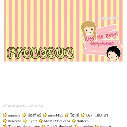
แก้ไขล่าสุดเมื่อ 2012-10-09 15:40:05
namizly
น้องทิพย์
mew4455
โอมมี่
Dek_แอ๊บแนว
newcena
Eye-z
MoMaYBeBraaa
thirteen
Time maillee sotting
TandO_thesime3
otsuchio
jearjear