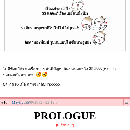
เรื่องเก่าล่ะว่าไง
55 แต่จะกี่เรื่อง เมย์คนนี้ (บี2)
จะติดจามทุกชาติไป ไป ไป ไป (เวอร์
)
ติดตามอะพี่เมย์ รูปมันแอบไม่ขึ้นบางรูปน่ะ
ไม่มีข้อแก้ตัว พอเรื่องเก่าๆ มันมีปัญหานิดๆ หน่อยๆ ไง อิอิอิ555 (หราา?)
ขอบคุณบี2มากมาย
ปล. กด F5 เน้อ ภาพจะกลับมา55555
#10
Mayfly_zZ
28-09-2012 - 22:12:34
PROLOGUE
(เกรียนๆ !!)