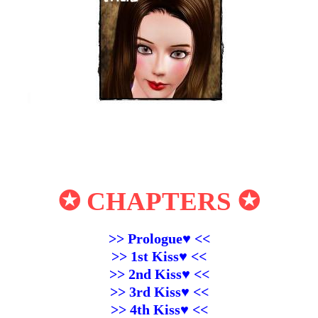
✪ CHAPTERS ✪
>> Prologue♥ <<
>> 1st Kiss♥ <<
>> 2nd Kiss♥ <<
>> 3rd Kiss♥ <<
>> 4th Kiss♥ <<