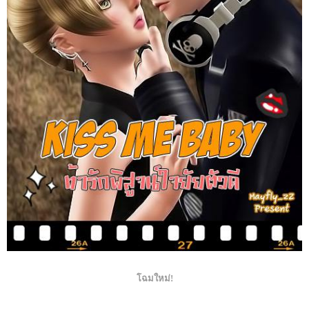
โฉมใหม่!