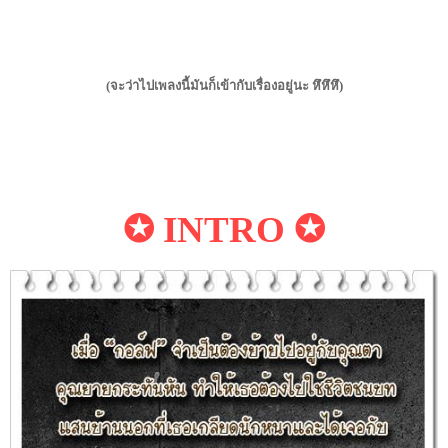
(จะว่าไปเพลงนี้มันก็เข้ากับเรื่องอยู่นะ หึหึหึ)
✪ INTRO ✪