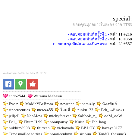
special:
ขอบคุณทุกอย่างในละคร จาก TTS3
- ตอบคอมเม้นท์ครั้งที่ 1 -
หน้า 11 #216
- ตอบคอมเม้นท์ครั้งที่ 2 -
หน้า 18 #358
- ถ่ายแบบชุดพิเศษฉลองเปิดชมรม -
หน้า 28 #557
แก้ไขล่าสุดเมื่อ 2012-11-25 16:12:22
endo2544
Watsana Mahasin
Eye-z
MoMaYBeBraaa
newcena
namizly
น้องทิพย์
sincerecuties
mew4455
โอมมี่
pinku123
Dek_แอ๊บแนว
jelljell
NooMew
mickyforever
SaNook_z_
ooM_ooW
Dol_
Phum H-99
noonpansy
Kirita
Fah Jang
nukhim8998
thirteen
vichayada
BP-LOY
hazaya8177
Time maillee sotting
nongjeenhmn
siripim
TandO_thesime3