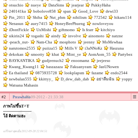
otsuchio
nueye
DataSims
jearjear
PukkyHaha
240141ka
bobolove858
span
Good_Love
dewi33
Pin_2011
Shiba
Nut_phm
nihilism
772542
hikaru114
Nenasun
auey7415
HoneyBeePhueng
nowloveyou
iDontFickle
UxMishi
giftmomo
Is fearr
kitchiyo
sikirin24
togashi
aindy
involve
ainomoto
natzne
-peach_nut-
Nam-Cha
mosphoto
jeenny
MoMewhaa
narutomos2535
puiiza15
Mills V
i3aNNoKz
Haszuna
dekokan
smootty
khat
Mint_ye
AomAom_55
Partybez
BAYKANTIKA
gudjeenuch2
enoomamz
jeejeeso
Kwang_Kwang11
baszazaza
Fakuanyeam
JanUNowen
Ea thailand
0875935728
lookplapsm
fazame
endo2544
newbalan555
kkittyy_
D_dew_dab_dab
อย่าลืมฉัน
yoppy
Watsana Mahasin
#2
Preawhaha
28-09-2012 - 21:33:38
ภาพไม่ขึ้นT^T
-----------------------
โอ้ ติดตามฮะ
แก้ไขล่าสุดเมื่อ 2012-09-28 22:04:51