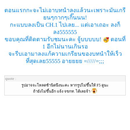
ตอนแรกกะจะไม่เอาบทนำลงแล้วนะเพราะมันเกรี
ยนๆกากๆเกิ๊นนน!
กะแบบลงเป็น CH.1 ไปเลย... แต่เอาเถอะ ลงก็
ลง555555
ขอบคุณที่ติดตามรับชมนะคะ จู้บบบบบ!
ตอนที่
1 อีกไม่นานเกินรอ
จะรีบเอามาลงแก้ความเกรียนของบทนำให้เร็ว
ที่สุดเลย55555 อายยยย =/////=;;;
quote :
รูปอาจจะโหลดช้านิดนึงนะคะ หากรูปไม่ขึ้นให้ F5 ดูนะ
ถ้ายังไม่ขึ้นอีก แจ้ง จขกท. ได้เลยจ้า