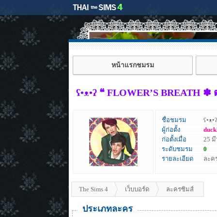
หน้าแรกชมรม
ʕ•ᴥ•ʔ ❝ FLOWER’S BREATH ✽ 
ชื่อชมรม
ʕ•ᴥ
ผู้ก่อตั้ง
duck
ก่อตั้งเมื่อ
25 ม
ระดับชมรม
0
รายละเอียด
ละคร
The Sims 4
เว็บบอร์ด
ละครซิมส์
ประเภทละคร