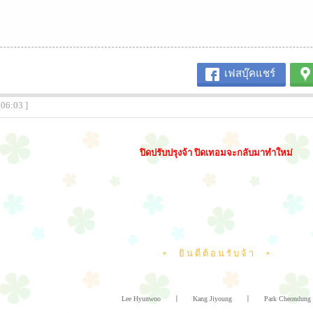
เฟสบุ๊คแชร์
:06:03 ]
ปิดปรับปรุงจ้า ปิดเทอมจะกลับมาทำใหม่
▫ ยิ น ดี ต้ อ น รั บ จ้ า ▫
Lee Hyunwoo 〡 Kang Jiyoung 〡 Park Cheondung