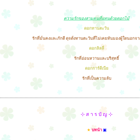
ความรักของสามคนที่แทนด้วยดอกไม้
ดอกทานตะวัน
รักที่มั่นคงและภักดี ดุจดั่งทานตะวันที่ไม่เคยหันมองผู้ใดนอกจ
ดอกลิลลี่
รักที่อ่อนหวานและบริสุทธิ์
ดอกการ์ดีเนีย
รักที่เป็นความลับ
⊹ ส า ร บั ญ ⊹
★
บทนำ
▣