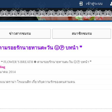
เข้าสู่ระบบ
ข่าวสารชมรม
สมาชิกชมรม
ตามรอยรักนายทานตะวัน ⓊⓅ บทนำ ❞
•ʔ ❝ FLOWER’S BREATH ✽ ตามรอยรักนายทานตะวัน ⓊⓅ บทนำ ❞
ling
ีนาคม 2014
แนวดราม่า โรแมนติก เกี่ยวกับความรักของคนสามคน