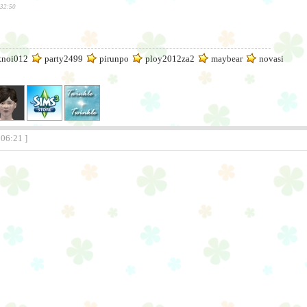
:32:50
noi012
party2499
pirunpo
ploy2012za2
maybear
novasi
:06:21 ]