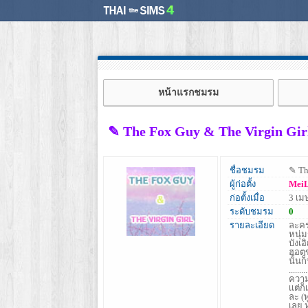
หน้าแรกชมรม
✎ The Fox Guy & The Virgin Girl น
ชื่อชมรม
✎ The
ผู้ก่อตั้ง
Mei
ก่อตั้งเมื่อ
3 เม
ระดับชมรม
0
รายละเอียด
ละคร
หนุ่
บังเอ
ฮอตข
นั้น
.....
ความ
เเต่
ละ (
เลย ห