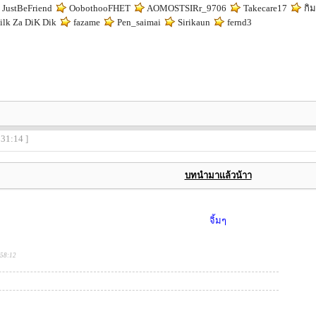
JustBeFriend
OobothooFHET
AOMOSTSIRr_9706
Takecare17
กิ
lk Za DiK Dik
fazame
Pen_saimai
Sirikaun
fernd3
:31:14 ]
บทนำมาเเล้วน้าา
จิ้มๆ
:58:12