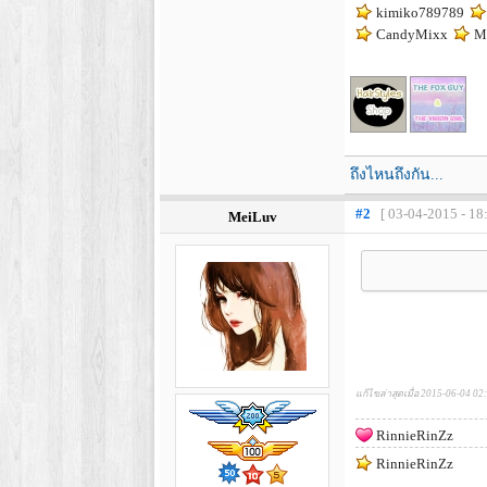
kimiko789789
CandyMixx
Mi
ถึงไหนถึงกัน...
#2
[ 03-04-2015 - 18
MeiLuv
แก้ไขล่าสุดเมื่อ 2015-06-04 02
RinnieRinZz
RinnieRinZz