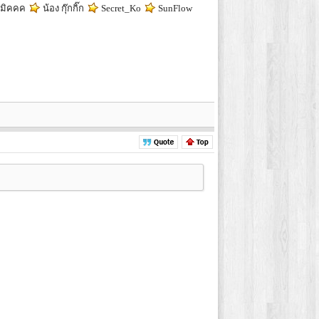
มมิคคค
น้อง กุ๊กกิ๊ก
Secret_Ko
SunFlow