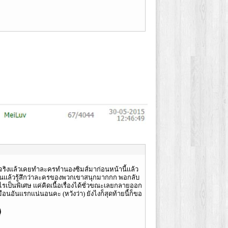
ที่จริงเเล้วเคยทำละครทำนองซิมส์มาก่อนหน้านี้เเล้ว
ออ่านเเล้วรู้สึกว่าละครของพวกเขาสนุกมากกก พอกลับ
ไรเป็นพิเศษ เเค่คิดเนื้อเรื่องได้ชั่วขณะเลยกลายออก
มือนอันเเรกเเน่นอนคะ (หวังว่า) ยังไงก็สุดท้ายนี้ก็ขอ