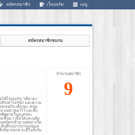
สมัครสมาชิก
เว็บบอร์ด
เมนู
สมัครสมาชิกชมรม
จำนวนสมาชิก
9
ธอได้ไปเจอกับ "เคียวยะ"
ใจสักเท่าไหร่นัก เเละความ
เคยเจอกับ เคียวยะ หนุ่ม
างอย่างเอาไว้ เเละสิ่ง
โปรดติดตามในละครคะ
มรมขึ้นมา เพื่อใส่เเละเเต้ม
คนสมัครเข้ามาเเต่อย่างใด
เเละยินดีจนปากบานเลยเเห
สักนิด จขกท จะดีใจทั้งวัน