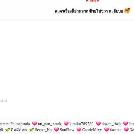
คำเตือน
ละครเรื่องนี้อ่านจาก ซ้ายไปขวา นะฮับบบ
:14:54
urarat Phunchinda
nu_pan_narak
kimiko789789
dozen_thek
Jus
06
กิมมิคคค
Secret_Ko
SunFlow
CandyMixx
fazame
No