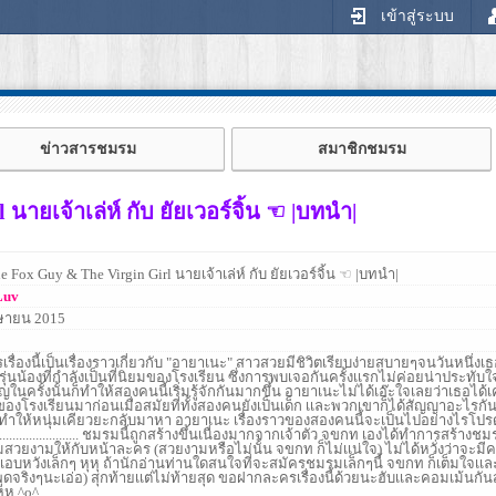
เข้าสู่ระบบ
ข่าวสารชมรม
สมาชิกชมรม
ายเจ้าเล่ห์ กับ ยัยเวอร์จิ้น ☜ |บทนำ|
 Fox Guy & The Virgin Girl นายเจ้าเล่ห์ กับ ยัยเวอร์จิ้น ☜ |บทนำ|
Luv
ษายน 2015
เรื่องนี้เป็นเรื่องราวเกี่ยวกับ "อายาเนะ" สาวสวยมีชิวิตเรียบง่ายสบายๆจนวันหนึ่งเ
มรุ่นน้องที่กำลังเป็นที่นิยมของโรงเรียน ซึ่งการพบเจอกันครั้งเเรกไม่ค่อยน่าประทับ
ิญในครั้งนั้นก็ทำให้สองคนนี้เริ่มรู้จักกันมากขึ้น อายาเนะไม่ได้เอ๊ะใจเลยว่าเธอได้
องโรงเรียนมาก่อนเมื่อสมัยที่ทั้งสองคนยังเป็นเด็ก เเละพวกเขาก็ได้สัญญาอะไรกันบ
ก็ทำให้หนุ่มเคียวยะกลับมาหา อายาเนะ เรื่องราวของสองคนนี้จะเป็นไปอย่างไร
............................ ชมรมนี้ถูกสร้างขึ้นเนื่องมากจากเจ้าตัว จขกท เองได้ทำการสร้างช
สวยงามให้กับหน้าละคร (สวยงามหรือไม่นั้น จขกท ก็ไม่เเน่ใจ) ไม่ได้หวั่งว่าจะมี
ก็เเอบหวังเล็กๆ หุหุ ถ้านักอ่านท่านใดสนใจที่จะสมัครชมรมเล็กๆนี้ จขกท ก็เต็มใจ
พูดจริงๆนะเอ่อ) สุกท้ายเเต่ไม่ท้ายสุด ขอฝากละครเรื่องนี้ด้วยนะฮับเเละคอมเม้นกัน
ุหุ ^o^