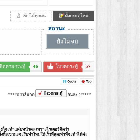
เข้าได้ทุกคน
ตั้งกระทู้ใหม่
สถานะ
ยังไม่จบ
ติดตามกระทู้
46
โหวตกระทู้
57
****อย่าลืมกด
กันล่ะ ^^****
่งก็จะทำเเค่บทนำคะ เพราะไรเตอร์คิดว่า
งทิ้งเขานะจะรีบทำใหม่ให้เร็วที่สุดเท่าที่จะทำได้ค่ะ