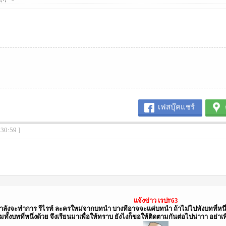
เฟสบุ๊คแชร์
:30:59 ]
เเจ้งข่าว เรป#63
ำลังจะทำการ รีไรท์ ละครใหม่จากบทนำ บางทีอาจจะเเค่บทนำ ถ้าไม่ไปพังบทที่หนึ
้งบทที่หนึ่งด้วย จึงเรียนมาเพื่อให้ทราบ ยังไงก็ขอให้ติดตามกันต่อไปน่าาา อย่าเพิ่