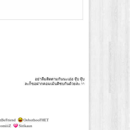
อย่าลืมติดตามกันนะเอ่อ จุ๊บ จุ๊บ
ละก็ขอฝากคอมเม้นติชบกันด้วยล่ะ ^^
tBeFriend
OobothooFHET
omiiiZ
Sirikaun