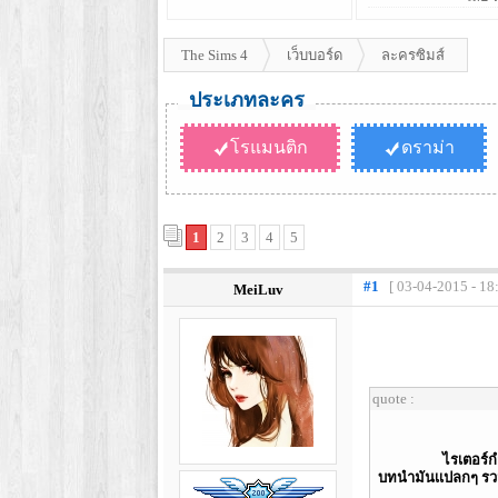
The Sims 4
เว็บบอร์ด
ละครซิมส์
ประเภทละคร
โรแมนติก
ดราม่า
1
2
3
4
5
#1
[ 03-04-2015 - 18
MeiLuv
quote :
ไรเตอร์ก
บทนำมันเเปลกๆ รวมทั