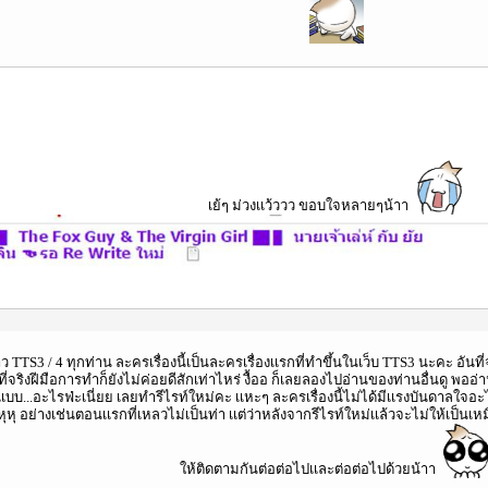
เย้ๆ ม่วงเเว้ววว ขอบใจหลายๆน้าา
ว TTS3 / 4 ทุกท่าน ละครเรื่องนี้เป็นละครเรื่องเเรกที่ทำขึ้นในเว็บ TTS3 นะคะ อัน
ที่จริงฝีมือการทำก็ยังไม่ค่อยดีสักเท่าไหร่ งื้ออ ก็เลยลองไปอ่านของท่านอื่นดู พ
เบบ...อะไรฟ่ะเนี่ยย เลยทำรีไรท์ใหม่คะ เเหะๆ ละครเรื่องนี้ไม่ได้มีเเรงบันดาลใจอะ
หุหุ อย่างเช่นตอนเเรกที่เหลวไม่เป็นท่า เเต่ว่าหลังจากรีไรท์ใหม่เเล้วจะไม่ให้เป็นเห
ให้ติดตามกันต่อต่อไปเเละต่อต่อไปด้วยน้าา