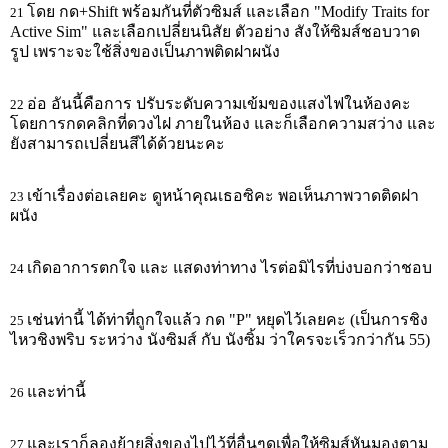
โดย กด+Shift พร้อมกันที่ตัวซิมส์ และเลือก "Modify Traits for
21
Active Sim" และเลือกเปลี่ยนนิสัย ตัวอย่าง สังให้ซิมส์ชอบวาด
รูป เพราะจะใช้สิ่งของเป็นภาพติดฝาผนัง
อ่อ อันนี้คือการ ปรับระดับความเข้มของแสงไฟในห้องคะ
22
โดยการกดคลิกที่ดวงไฝ ภายในห้อง และก็เลือกความสว่าง และ
ยังสามารถเปลี่ยนสีได้ด้วยนะคะ
เข้าเรื่องต่อเลยคะ ดูหน้าคุณเธอซิคะ พอเห็นภาพวาดติดฝา
23
ผนัง
เกิดอาการตกใจ และ แสดงท่าทาง ไรต่อมิไรที่บ่งบอกว่าชอบ
24
เช่นท่านี้ ได้ท่าที่ถูกใจแล้ว กด "P" หยุดไว้เลยคะ (เป็นการชิง
25
ไหวชิงพริบ ระหว่าง นังซิมส์ กับ นังซิ้ม ว่าใครจะเร็วกว่ากัน 55)
และท่านี้
26
และเราก็ลองย้ายสิ่งของไปไว้ที่อื่นๆดูเพื่อให้ซิมส์หันมองตาม
27