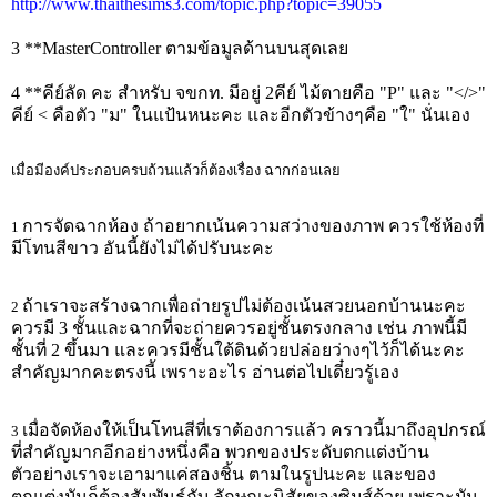
http://www.thaithesims3.com/topic.php?topic=39055
3 **MasterController ตามข้อมูลด้านบนสุดเลย
4 **คีย์ลัด คะ สำหรับ จขกท. มีอยู่ 2คีย์ ไม้ตายคือ "P" และ "</>"
คีย์ < คือตัว "ม" ในแป้นหนะคะ และอีกตัวข้างๆคือ "ใ" นั่นเอง
เมื่อมีองค์ประกอบครบถ้วนแล้วก็ต้องเรื่อง ฉากก่อนเลย
การจัดฉากห้อง ถ้าอยากเน้นความสว่างของภาพ ควรใช้ห้องที่
1
มีโทนสีขาว อันนี้ยังไม่ได้ปรับนะคะ
ถ้าเราจะสร้างฉากเพื่อถ่ายรูปไม่ต้องเน้นสวยนอกบ้านนะคะ
2
ควรมี 3 ชั้นและฉากที่จะถ่ายควรอยู่ชั้นตรงกลาง เช่น ภาพนี้มี
ชั้นที่ 2 ขึ้นมา และควรมีชั้นใต้ดินด้วยปล่อยว่างๆไว้ก็ได้นะคะ
สำคัญมากคะตรงนี้ เพราะอะไร อ่านต่อไปเดี๋ยวรู้เอง
เมื่อจัดห้องให้เป็นโทนสีที่เราต้องการแล้ว คราวนี้มาถึงอุปกรณ์
3
ที่สำคัญมากอีกอย่างหนึ่งคือ พวกของประดับตกแต่งบ้าน
ตัวอย่างเราจะเอามาแค่สองชิ้น ตามในรูปนะคะ และของ
ตกแต่งมันก็ต้องสัมพันธ์กับ ลักษณะนิสัยของซิมส์ด้วย เพราะมัน