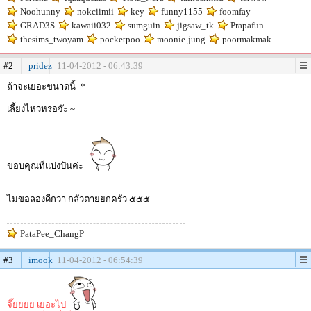
Noohunny
nokciimii
key
funny1155
foomfay
GRAD3S
kawaii032
sumguin
jigsaw_tk
Prapafun
thesims_twoyam
pocketpoo
moonie-jung
poormakmak
#2
pridez
11-04-2012 - 06:43:39
ถ้าจะเยอะขนาดนี้ -*-
เลี้ยงไหวหรอจ๊ะ ~
ขอบคุณที่แบ่งปันค่ะ
ไม่ขอลองดีกว่า กลัวตายยกครัว ๕๕๕
PataPee_ChangP
#3
imook
11-04-2012 - 06:54:39
จี๊ยยยย เยอะไป