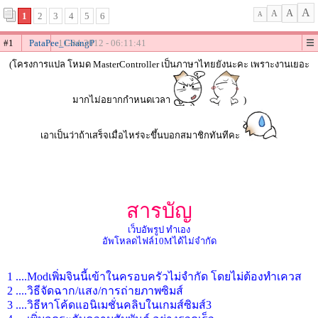
A
A
A
1
2
3
4
5
6
A
#1
PataPee_ChangP
11-04-2012 - 06:11:41
(โครงการแปล โหมด MasterController เป็นภาษาไทยยังนะคะ เพราะงานเยอะ
มากไม่อยากกำหนดเวลา
)
เอาเป็นว่าถ้าเสร็จเมื่อไหร่จะขึ้นบอกสมาชิกทันทีคะ
สารบัญ
เว็บอัพรูป ทำเอง
อัพโหลดไฟล์10Mได้ไม่จำกัด
1 ....Modเพิ่มจินนี้เข้าในครอบครัวไม่จำกัด โดยไม่ต้องทำเควส
2 ....วิธีจัดฉาก/แสง/การถ่ายภาพซิมส์
3 ....วิธีหาโค้ดแอนิเมชั่นคลิบในเกมส์ซิมส์3