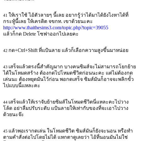
ให้เราใช้ ไอ้ตัวลายๆ นี้เลย อยากรู้ว่าได้มาได้ยังไงหาได้ที่
41
กระทู้นี้เลย ให้เครดิต จขกท. เขาด้วยนะคะ
http://www.thaithesims3.com/topic.php?topic=39055
แล้วก็กด Delete โซฟาออกไปเลยคะ
กด+Ctrl+Shift ที่แป้นลาย แล้วก็เลือกความสูงขึ้นมาหน่อย
42
เสร็จแล้วตรงนี้สำคัญมาก บางคนซิมส์จะไม่สามารถโยกย้าย
43
ได้ในโหมดสร้าง ต้องกดไปโหมดชีวิตก่อนนะคะ แต่ไม่ต้องกด
เล่นนะ ต้องหยุดมันไว้ก่อน พอกดเสร็จ ซิมส์มันก็อาจจะพลิกขั้ว
ไปแบบนี้แหละคะ
เสร็จแล้วให้เราจับย้ายซิมส์ในโหมดชีวิตนี่แหละคะไปวาง
44
โล้ด อย่าลืมปรับระดับ แป้นลายให้เท่ากับของที่จะเอาไปวาง
ด้วยนะจ๊ะ
แล้วพอเรากดเล่น ในโหมดชีวิต ซิมส์มันก็ยังจะนอน หรือทำ
45
ตามคำสั่งต่อไปโดยไม่ได้ แหกตาดูเลยว่า ไอ้ที่นอนมันไม่ใช่