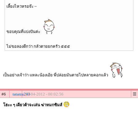
เลี้ยงไหวหรอจ๊ะ ~
ขอบคุณที่แบ่งปันค่ะ
ไม่ขอลองดีกว่า กลัวตายยกครัว ๕๕๕
เป็นอย่างเจ้าว่า แหละน้องเอ้ย พี่ปล่อยมันตายไปหลายคอกแล้ว
#6
tatarza243
14-04-2012 - 00:02:56
โฮะะ ๆ เดียวต้าจะเล่น ฆ่าหมกซิมส์