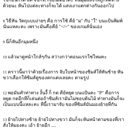
ด้วยนะ หันไปแต่ละทางก็จะได้ แสงเงาแตกต่างกันออกไป
วิธีหัน วัตถุแบบง่ายๆ คือ การใช้ คีย์ "ม" กับ "ใ" บนแป้นพิมพ์
8
นั่นแหละคะ เพราะมันคือคีย์ "</>" ของเกมส์นั่นเอง
นี่ก็หันอีกมุมหนึ่ง
9
แล้วมาดูหน้าใกล้ๆกัน สว่างกว่าตอนแรกใช่ใหมคะ
10
คราวนี้มาว่าด้วยเรื่องการ จับใบหน้าของซิมส์ให้หันซ้าย หัน
11
ขวาเลือกให้ซิมส์ดูของตกแต่งเลยคะ ตามรูป
พอมันทำท่าทาง งั้นงี้ ก็ กด คีย์หยุด บนแป้นคะ "P" คือการ
12
หยุด กดอีกทีก็เล่นต่อถ้าซิมส์เรามันไม่ชอบต้นไม้ ท่าทางมันก็จะ
เป็นแบบนี้แหละคะ ทีนี้เรามาจับ ของที่ซิมส์มันมองย้ายที่กัน
ย้ายไปทางซ้าย ย้ายไปทางขวา มันก็จะหันหน้าตามของที่เรา
13
สั่งให้มองคะ เอ้า ย้ายอีก ....