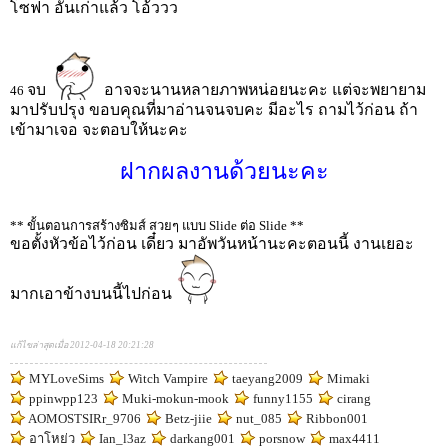
โซฟา อันเก่าแล้ว โอ้ววว
จบ
อาจจะนานหลายภาพหน่อยนะคะ แต่จะพยายาม
46
มาปรับปรุง ขอบคุณที่มาอ่านจนจบคะ มีอะไร ถามไว้ก่อน ถ้า
เข้ามาเจอ จะตอบให้นะคะ
ฝากผลงานด้วยนะคะ
** ขั้นตอนการสร้างซิมส์ สวยๆ แบบ Slide ต่อ Slide **
ขอตั้งหัวข้อไว้ก่อน เดี๋ยว มาอัพวันหน้านะคะตอนนี้ งานเยอะ
มากเอาข้างบนนี้ไปก่อน
แก้ไขล่าสุดเมื่อ 2012-04-18 20:21:28
MYLoveSims
Witch Vampire
taeyang2009
Mimaki
ppinwpp123
Muki-mokun-mook
funny1155
cirang
AOMOSTSIRr_9706
Betz-jiie
nut_085
Ribbon001
อาโหย่ว
Ian_l3az
darkang001
porsnow
max4411