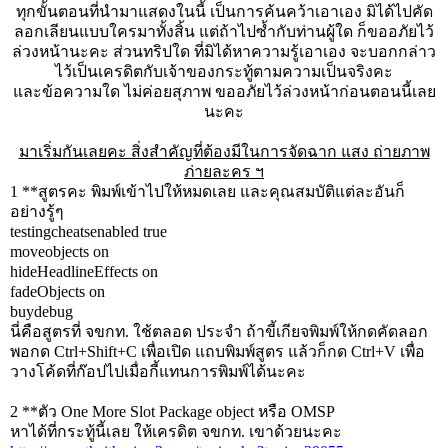
ทุกขั้นตอนที่นำมาแสดงในนี้ เป็นการค้นคว้าเอาเอง มิได้ไปคัด
ลอกเลียนแบบใครมาทั้งสิ้น แต่ถ้าไปซ้ำกับท่านผู้ใด ก็ขออภัยไว้
ล่วงหน้านะคะ ส่วนทริปใด ที่มิได้หาความรู้เอาเอง จะบอกกล่าว
ไว้เป็นเครดิตกับเจ้าของกระทู้ตามความเป็นจริงคะ
และข้อความใด ไม่ค่อยสุภาพ ขออภัยไว้ล่วงหน้าก่อนตอนนี้เลย
นะคะ
มาเริ่มกันเลยคะ สิ่งสำคัญที่ต้องมีในการจัดฉาก แสง ถ่ายภาพ
ภ่ายละคร ฯ
1 **สูตรคะ พิมพ์เข้าไปให้หมดเลย และคุณสมบัติแต่ละอันก็
อย่างรู้ๆ
testingcheatsenabled true
moveobjects on
hideHeadlineEffects on
fadeObjects on
buydebug
นี่คือสูตรที่ จขกท. ใช้ตลอด ประจำ ถ้าขี้เกียจพิมพ์ให้กดคัดลอก
พอกด Ctrl+Shift+C เพื่อเปิด แถบพิมพ์สูตร แล้วก็กด Ctrl+V เพื่อ
วางโค้ดที่ก๊อปไปเมื่อกี้แทนการพิมพ์ได้นะคะ
2 **ตัว One More Slot Package object หรือ OMSP
หาได้ที่กระทู้นี้เลย ให้เครดิต จขกท. เขาด้วยนะคะ