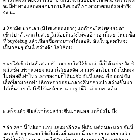
จะมีท่าทางแสดงออกมาตามสิ่งของที่เราเอามาตกแต่ง อย่าพึ่ง
งง นะ
ห้องมืด มากเลย (มีไฟแค่สองดวง) แต่ถ้าจะใสไฟธรรมดา
4
เข้าไปกลัวฉากไม่สวย ใส่น้อยก็แสงไม่พออีก เอานี้เลย โหมดซื้อ
ที่ buydebug แล้วเลือกซื้อตามภาพได้เลยจ๊ะ อันใหญ่สุดมันจะ
เป็นกลมๆ อันนี้ สว่างจ้า ใสโล้ด!!
พอใส่เข้าไปแล้วสว่างจ้า เลย จะใส่ให้จ้ากว่านี้ก็ได้ แต่ระวัง ซิ
5
มส์สีซีด เพราะเคยมาแล้วใส่เยอะจัด เงาสะท้อนไปมามั่วไปหมด
ไม่ค่อยดีเท่าไหร เอาพองามก็ได้นะจ๊ะ อันนี้แหละ คือ ออฟชั่น
เด็ดที่สามารถทำให้ภาพถ่ายตอนกลางคืนกลางป่า สว่างขึ้นมา
ได้เห็นๆ เอาไปใช้ได้นะน้องๆ แบบรูปนี้ไง ถ่ายกลางคืน
เสร็จแล้ว ซิมส์เราก็จะสว่างขึ้นมาหน่อย แต่ก็ยังไม่ ปิ๊ง
6
อ่า ครา นี้ ไปเอา แถบ แสงมาอีกคะ ที่เดิม แต่คนละแถว อันนี้
7
จะอยู่ท้ายๆ หน่อย ใช้เป็นสี่เหลี่ยมแบบนี้นะคะ เอามาส่องหน้า
ใช้กี่อันก็ได้ แต่ จขกท.ใช้อันเดียวคะ หันมุมแสงให้ถูกทิศทาง