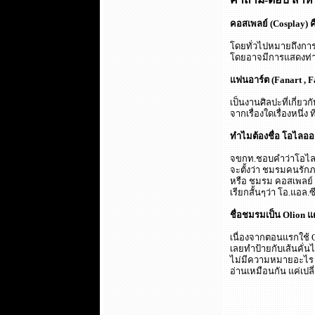
คอสเพลย์ (Cosplay) 
โดยทั่วไปหมายถึงกา
โดยอาจมีการแสดงท่าทา
แฟนอาร์ต (Fanart , F
เป็นงานศิลปะที่เกี่ย
จากเรื่องใดเรื่องหนึ่ง
ทำไมต้องชื่อ โอไลออ
จขกท.ชอบคำว่าโอไลอ
จะตั้งว่า ชมรมคนรักภ
หรือ ชมรม คอสเพลย์ จ
เรียกสั้นๆว่า โอ.แอล
ชื่อชมรมเป็น Olion แต
เนื่องจากตอนแรกใช้
เลยทำป้ายกับเส้นคั่นไ
ไม่มีความหมายอะไร (น
อ่านเหมือนกัน แค่เปลี