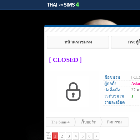
หน้าแรกชมรม
กระทู
[ CLOSED ]
ชื่อชมรม
[ CL
ผู้ก่อตั้ง
Asla
ก่อตั้งเมื่อ
27 ม
ระดับชมรม
1
รายละเอียด
The Sims 4
เว็บบอร์ด
กิจกรรม
1
2
3
4
5
6
7