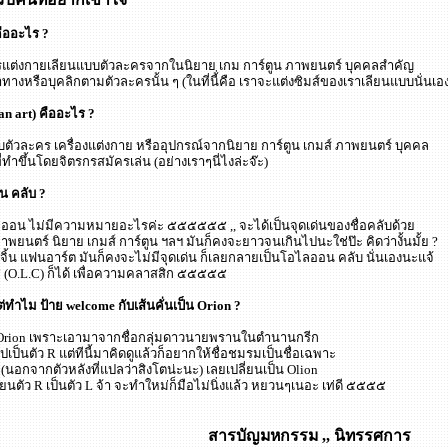
คืออะไร ?
รแต่งกายเลียนแบบตัวละครจากในนิยาย เกม การ์ตูน ภาพยนตร์ บุคคลสำคัญ
งหรือบุคลิกตามตัวละครนั้น ๆ (ในที่นี้่คือ เราจะแต่งซิมส์ของเราเลียนแบบนั่นเอ
an art) คืออะไร ?
วกับตัวละคร เครื่องแต่งกาย หรืออุปกรณ์จากนิยาย การ์ตูน เกมส์ ภาพยนตร์ บุคคล
 ที่ทำขึ้นโดยจิตรกรสมัครเล่น (อย่างเราๆนี่ไงล่ะจ๊ะ)
น คลับ ?
อน ไม่มีความหมายอะไรค่ะ ๕๕๕๕๕๕ ,, จะได้เป็นจุดเด่นของชื่อคลับด้วย
าพยนตร์ นิยาย เกมส์ การ์ตูน ฯลฯ มันก็คงจะยาวจนเกินไปนะใช่ป๊ะ คิดว่างั้นมั้ย ?
ิ้น แฟนอาร์ต มันก็คงจะไม่มีจุดเด่น ก็เลยกลายเป็นโอไลออน คลับ นั่นเองนะแจ้
.ซี (O.L.C) ก็ได้ เพื่อความคลาสสิก ๕๕๕๕๕
่ทำไม ป้าย welcome กับเส้นคั่นเป็น Orion ?
 Orion เพราะเอามาจากชื่อกลุ่มดาวนายพรานในตำนานกรีก
ปเป็นตัว R แต่ทีนี้มาคิดดูแล้วก็อยากให้ชื่อชมรมเป็นชื่อเฉพาะ
อกจากตัวหลังที่แปลว่าสิงโตน่ะนะ) เลยเปลี่ยนเป็น Olion
่ยนตัว R เป็นตัว L จ้า จะทำใหม่ก็มือไม่นิ่งแล้ว หยวนๆเนอะ เท่ดี ๕๕๕๕
สารบัญมหกรรม ,, นิทรรศการ