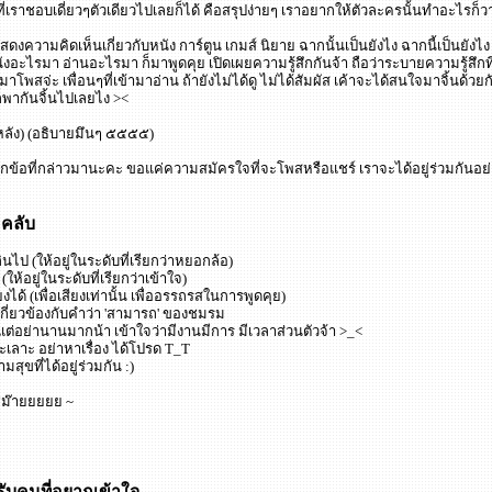
ี่เราชอบเดี่ยวๆตัวเดียวไปเลยก็ได้ คือสรุปง่ายๆ เราอยากให้ตัวละครนั้นทำอะไรก
งความคิดเห็นเกี่ยวกับหนัง การ์ตูน เกมส์ นิยาย ฉากนั้นเป็นยังไง ฉากนี้เป็นยัง
งอะไรมา อ่านอะไรมา ก็มาพูดคุย เปิดเผยความรู้สึกกันจ้า ถือว่าระบายความรู้สึกที่มี
พสจ่ะ เพื่อนๆที่เข้ามาอ่าน ถ้ายังไม่ได้ดู ไม่ได้สัมผัส เค้าจะได้สนใจมาจิ้นด้วยกั
ก็พากันจิ้นไปเลยไง ><
ยหลัง) (อธิบายมึนๆ ๕๕๕๕)
ทุกข้อที่กล่าวมานะคะ ขอแค่ความสมัครใจที่จะโพสหรือแชร์ เราจะได้อยู่ร่วมกันอ
คลับ
ไป (ให้อยู่ในระดับที่เรียกว่าหยอกล้อ)
ให้อยู่ในระดับที่เรียกว่าเข้าใจ)
ียงได้ (เพื่อเสียงเท่านั้น เพื่ออรรถรสในการพูดคุย)
่เกี่ยวข้องกับคำว่า 'สามารถ' ของชมรม
้แต่อย่านานมากน้า เข้าใจว่ามีงานมีการ มีเวลาส่วนตัวจ้า >_<
ะเลาะ อย่าหาเรื่อง ได้โปรด T_T
มสุขที่ได้อยู่ร่วมกัน :)
่ม๊ายยยยย ~
บคนที่อยากเข้าใจ