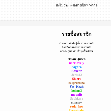
ยังไม่วางแผงอย่างเป็นทางการ
รายชื่อสมาชิก
เรียงตามลำดับผู้ที่มารายงานตัว
ถ้าสมัครแล้วไม่รายงานตัว
อาจจะสุ่มลำดับมั่วทุกสิ้นเดือน
Aslan Queen
naerlovely
Sagaro
Roxette
Jenis12
Shieru
catgreentea
Yes_Keah
ktsims3
moonlit
Sophiaya
simsmy
soda_lnw
Preawhaha