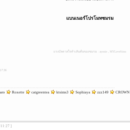
แบนเนอร์โปรโมทชมรม
แรงบัลดาลใจทำเส้นคั่นของชมรม : ayonie , MYLoveSims
:17:36
aro
Roxette
catgreentea
ktsims3
Sophiaya
zzz149
CROWN
:11:27 ]