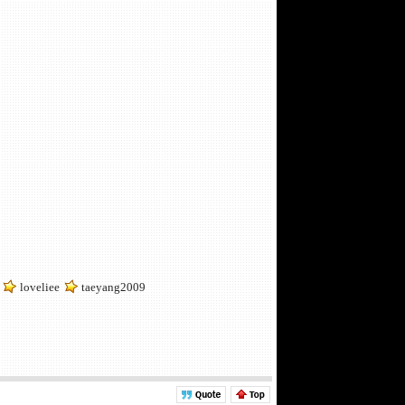
loveliee
taeyang2009