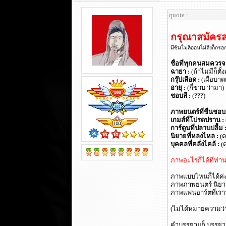
quote :
กรุณาสมัคร
มีซิมโมลิออนไม่ถึงก็กรอ
ชื่อที่ทุกคนสมควรจะ
ฉายา :
(ถ้าไม่มีก็ตั
กรุ๊ปเลือด :
(เผื่อบา
อายุ :
(กี่ขวบ ว่ามา)
ชอบสี :
(???)
ภาพยนตร์ที่ชื่นชอบ
เกมส์ที่โปรดปราน :
การ์ตูนที่ปลาบปลื้ม 
นิยายที่หลงไหล :
(ต
บุคคลที่คลั่งไคล้ :
(ต
ภาพอะไรก็ได้ที่ท่
ภาพแบบไหนก็ได้ค่ะ 
ภาพภาพยนตร์ นิยาย 
ภาพแฟนอาร์ตที่เราว
(ไม่ได้หมายความว่
คำบรรยายก็ บรรยา