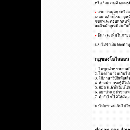
หรือ ! จะวาดตัวละครท
สามารถพูดคุยหรือแสด
♥
เล่นเกมส์อะไรมา ดูหนั
จขกท.จะตอบทุกคนที่มาโ
แต่ถ้าเค้าดูเหมือนกัน
อื่นๆ (จะเพิ่มในภา
♥
ปล. ไม่จำเป็นต้องทำ
กฏของโอไลออน 
1. ไม่พูดคำหยาบจนเกิน
2. ไม่ดราม่าจนเกินไป (
3. ใช้ภาษาวิบัติเพื่อเส
4. ห้ามฝากกระทู้ที่ไม
5. สมัครแล้วก็เงียบได
6. อย่าป่วน อย่าชวนท
7. ทำยังไงก็ได้ให้มีควา
คงไม่ยากจนเกินไปใช
คำถาม-ตอบ สำหรั