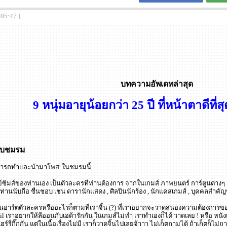
:05:47 ]
บทความอัพเดทล่าสุด
9 หนุ่มอายุน้อยกว่า 25 ปี ที่หน้าตาดีที่
กับชมรม
สามารถทำและนำมาโพส' ในชมรมนี้
มส์ของท่านเอง เป็นตัวละครที่ท่านต้องการ จากในเกมส์ ภาพยนตร์ การ์ตูนต่างๆ 
ี่ท่านนับถือ ชื่นชอบ เช่น ดารานักแสดง , ศิลปินนักร้อง , นักแคสเกมส์ , บุคคลสำค
์ตตัวละครหรืออะไรก็ตามที่เราจิ้น (?) ที่เราอยากจะวาดสนองความต้องการของ
vil เราอยากให้ลีออนกับเอด้ารักกัน ในเกมส์ไม่ทำ เราทำเองก็ได้ วาดเลย ! หรือ หนังเร
รี่กิ๊กกัน แต่ในเนื้อเรื่องไม่มี เราก็วาดจิ้นไปเลยจ้าาา ไม่เก็ตถามได้ ถ้าเก็ตก็ไม