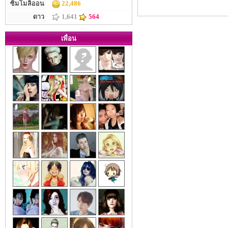
ซิมโมลิออน
22,486
ดาว
1,641
564
เพื่อน