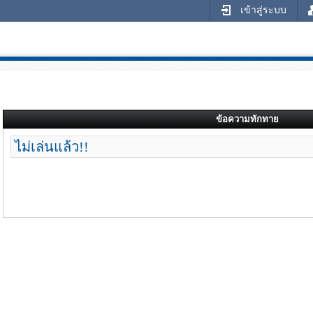
เข้าสู่ระบบ
ข้อความทักทาย
ไม่เล่นแล้ว!!