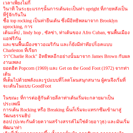
เวลาเพียงไม่กี่
วินาที ในระยะแรกๆนั้นการเต้นจะเป็นท่า upright ที่ภายหลังเป็น
ที่รู้จักกันใน
ชื่อ top rocking เป็นท่ายืนเต้น ซึ่งมีอิทธิพลมาจาก Brooklyn
uprocking, การ
เต้นแท็ป , lindy hop , ซัลซ่า, ท่าเต้นของ Afro Cuban, ชนพื้นเมือง
แอฟริกัน
และชนพื้นเมืองชาวอเมริกัน และก็ยังมีท่าท๊อปร็อคแบบ
Charleston ที่เรียก
ว่า"Charlie Rock" อิทธิพลอีกอย่างนั้นมาจาก James Brown กับผล
งานเพลง
ยอดฮิต Popcorn (1969) และ Get on the Good Foot (1972) จากท่า
เต้น
ที่เต็มไปด้วยพลังและรูปแบบที่โลดโผนสนุกสนาน ผู้คนจึงเริ่มที่
จะเต้นในแบบ GoodFoot
ในขณะ ที่การต่อสู้กันด้วยลีลาท่าเต้นเริ่มจะกลายมาเป็น
ประเพณี
การเต้น Rocking หรือ Breaking นั้นก็เริ่มจะแทรกซึมเข้ามาสู่
วัฒนธรรมฮิป
ฮอป (ปะทะกันด้วยความสร้างสรรค์ไม่ใช่ด้วยอาวุธ) และมันเริ่ม
พัฒนาท่า