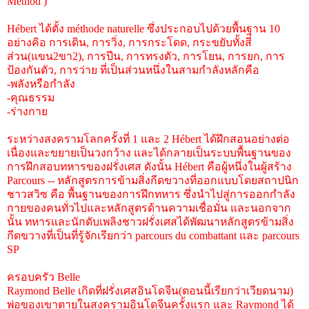
Method )
Hébert ได้ตั้ง méthode naturelle ซึ่งประกอบไปด้วยพื้นฐาน 10
อย่างคิอ การเดิน, การวิ่ง, การกระโดด, กระขยับทั้งสี่
ส่วน(แขน2ขา2), การปีน, การทรงตัว, การโยน, การยก, การ
ป้องกันตัว, การว่าย ที่เป็นส่วนหนึ่งในสามกำลังหลักคือ
-พลังหรือกำลัง
-คุณธรรม
-ร่างกาย
ระหว่างสงครามโลกครั้งที่ 1 และ 2 Hébert ได้ฝึกสอนอย่างต่อ
เนื่องและขยายเป็นวงกว้าง และได้กลายเป็นระบบพื้นฐานของ
การฝึกสอบทหารของฝรั่งเศส ดังนั้น Hébert คือผู้หนึ่งในผู้สร้าง
Parcours -- หลักสูตรการข้ามสิ่งกีดขวางที่ออกแบบโดยสถาปนิก
ชาวสวิซ คือ พื้นฐานของการฝึกทหาร ซึ่งนำไปสู่การออกกำลัง
กายของคนทั่วไปและหลักสูตรด้านความเชื่อมั่น และนอกจาก
นั้น ทหารและนักดับเพลิงชาวฝรั่งเศสได้พัฒนาหลักสูตรข้ามสิ่ง
กีดขวางที่เป็นที่รู้จักเรียกว่า parcours du combattant และ parcours
SP
ครอบครัว Belle
Raymond Belle เกิดที่ฝรั่งเศสอินโดจีน(ตอนนี้เรียกว่าเวียดนาม)
พ่อของเขาตายในสงครามอินโดจีนครั้งแรก และ Raymond ได้