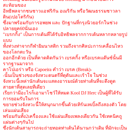
สะท้อนของ
อิทธิพลจากชนชาวแอฟริกัน อเมริกัน หรือวัฒนธรรมชาวลา
ติน(เปอโตริกัน)
ซึ่งมาพร้อมกับการอพยพ และ ปักฐานที่กรุงนิวยอร์กในช่วง
ปลายยุค60นั่นเอง
"เบรกกิ้ง" เป็นการเต้นที่ได้รับอิทธิพลจากการเต้นหลากหลายรูป
แบบ
ทั้งท่วงท่าจากกีฬายิมนาสติก รวมถึงจากศิลปะการเคลื่อนไหว
ของโลกตะวัน
ออกอีกด้วย เป็นที่คาดคิดกันว่า เบรคกิ้ง หรือเบรคแด๊นซ์นั้นมี
รากฐานมาจาก
คาโปเอร่า หรือ Capoeira คำว่า เบรค (Break)-
-นั้นเป็นช่วงของจังหวะดนตรีที่ดุดันและเร้าใจ ในช่วง
จังหวะนี้เหล่านักเต้นจะแสดงอารมณ์ด้วยท่าเต้นที่จะดึงดูด
สายตาที่สุดเลยทีเดียว
เรียกว่ามีอะไรก็เอามาโชว์ให้หมด Kool DJ Herc เป็นผู้ที่ได้รับ
การยอมรับในการ
ขยายช่วงจังหวะนี้ให้สนุกมากขึ้นด้วยเทิร์นเทเบิ้ลถึงสองตัว โดย
เล่นแผ่นเสียง
พร้อมกันทั้ง2เครื่องและใช้แผ่นเสียงเพลงเดียวกัน ใช้เทคนิคถู
แผ่นต่างๆกันไป
ซึ่งนักเต้นสามารถจะถ่ายทอดท่าเต้นได้นานกว่าเดิม ที่มักจะเป็น