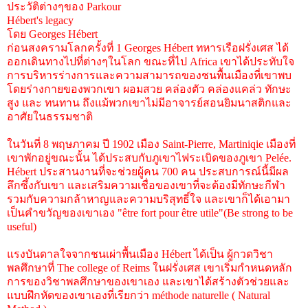
ประวัติต่างๆของ Parkour
Hébert's legacy
โดย Georges Hébert
ก่อนสงครามโลกครั้งที่ 1 Georges Hébert ทหารเรือฝรั่งเศส ได้
ออกเดินทางไปที่ต่างๆในโลก ขณะที่ไป Africa เขาได้ประทับใจ
การบริหารร่างการและความสามารถของชนพื้นเมืองที่เขาพบ
โดยร่างกายของพวกเขา ผอมสวย คล่องตัว คล่องแคล่ว ทักษะ
สูง และ ทนทาน ถึงแม้พวกเขาไม่มีอาจารย์สอนยิมนาสติกและ
อาศัยในธรรมชาติ
ในวันที่ 8 พฤษภาคม ปี 1902 เมือง Saint-Pierre, Martiniqie เมืองที่
เขาพักอยู่ขณะนั้น ได้ประสบกับภูเขาไฟระเบิดของภูเขา Pelée.
Hébert ประสานงานที่จะช่วยผู้คน 700 คน ประสบการณ์นี้มีผล
ลึกซึ้งกับเขา และเสริมความเชื่อของเขาที่จะต้องมีทักษะกีฬา
รวมกับความกล้าหาญและความบริสุทธิ์ใจ และเขาก็ได้เอามา
เป็นคำขวัญของเขาเอง "être fort pour être utile"(Be strong to be
useful)
แรงบันดาลใจจากชนเผ่าพื้นเมือง Hébert ได้เป็น ผู้กวดวิชา
พลศึกษาที่ The college of Reims ในฝรั่งเศส เขาเริ่มกำหนดหลัก
การของวิชาพลศึกษาของเขาเอง และเขาได้สร้างตัวช่วยและ
แบบฝึกหัดของเขาเองที่เรียกว่า méthode naturelle ( Natural