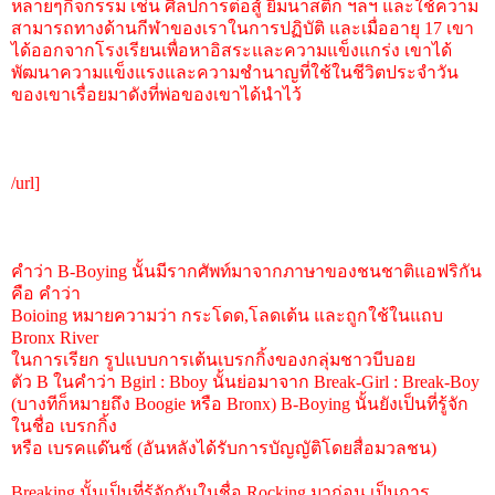
หลายๆกิจกรรม เช่น ศิลปการต่อสู้ ยิมนาสติก ฯลฯ และใช้ความ
สามารถทางด้านกีฬาของเราในการปฏิบัติ และเมื่ออายุ 17 เขา
ได้ออกจากโรงเรียนเพื่อหาอิสระและความแข็งแกร่ง เขาได้
พัฒนาความแข็งแรงและความชำนาญที่ใช้ในชีวิตประจำวัน
ของเขาเรื่อยมาดังที่พ่อของเขาได้นำไว้
/url]
คำว่า B-Boying นั้นมีรากศัพท์มาจากภาษาของชนชาติแอฟริกัน
คือ คำว่า
Boioing หมายความว่า กระโดด,โลดเต้น และถูกใช้ในแถบ
Bronx River
ในการเรียก รูปแบบการเต้นเบรกกิ้งของกลุ่มชาวบีบอย
ตัว B ในคำว่า Bgirl : Bboy นั้นย่อมาจาก Break-Girl : Break-Boy
(บางทีก็หมายถึง Boogie หรือ Bronx) B-Boying นั้นยังเป็นที่รู้จัก
ในชื่อ เบรกกิ้ง
หรือ เบรคแด๊นซ์ (อันหลังได้รับการบัญญัติโดยสื่อมวลชน)
Breaking นั้นเป็นที่รู้จักกันในชื่อ Rocking มาก่อน เป็นการ