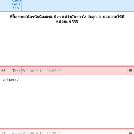
CluB
GiRl
ZaA
พี่ก็อยากสมัครน้ะน้องแชมป์ >< แต่ว่ามันยาวไปอ่ะลูก -0- ย่อความให้พี่
หน้อยยย 555
#6
Tong98
02-06-2012 - 00:02:26
อย่างยาว!
#7
ployzii1
02-06-2012 - 11:39:22