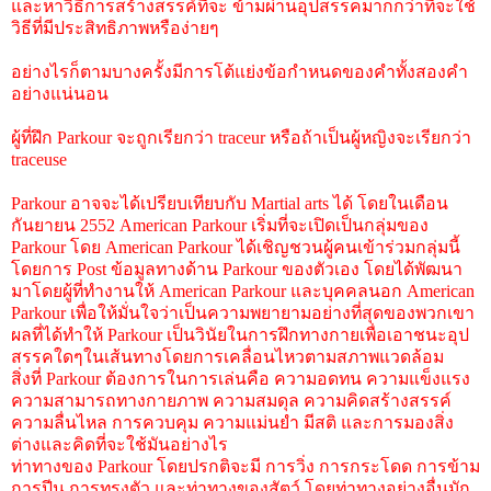
และหาวิธีการสร้างสรรค์ที่จะ ข้ามผ่านอุปสรรคมากกว่าที่จะใช้
วิธีที่มีประสิทธิภาพหรือง่ายๆ
อย่างไรก็ตามบางครั้งมีการโต้แย่งข้อกำหนดของคำทั้งสองคำ
อย่างแน่นอน
ผู้ที่ฝึก Parkour จะถูกเรียกว่า traceur หรือถ้าเป็นผู้หญิงจะเรียกว่า
traceuse
Parkour อาจจะได้เปรียบเทียบกับ Martial arts ได้ โดยในเดือน
กันยายน 2552 American Parkour เริ่มที่จะเปิดเป็นกลุ่มของ
Parkour โดย American Parkour ได้เชิญชวนผู้คนเข้าร่วมกลุ่มนี้
โดยการ Post ข้อมูลทางด้าน Parkour ของตัวเอง โดยได้พัฒนา
มาโดยผู้ที่ทำงานให้ American Parkour และบุคคลนอก American
Parkour เพื่อให้มั่นใจว่าเป็นความพยายามอย่างที่สุดของพวกเขา
ผลที่ได้ทำให้ Parkour เป็นวินัยในการฝึกทางกายเพื่อเอาชนะอุป
สรรคใดๆในเส้นทางโดยการเคลื่อนไหวตามสภาพแวดล้อม
สิ่งที่ Parkour ต้องการในการเล่นคือ ความอดทน ความแข็งแรง
ความสามารถทางกายภาพ ความสมดุล ความคิดสร้างสรรค์
ความลื่นไหล การควบคุม ความแม่นยำ มีสติ และการมองสิ่ง
ต่างและคิดที่จะใช้มันอย่างไร
ท่าทางของ Parkour โดยปรกติจะมี การวิ่ง การกระโดด การข้าม
การปีน การทรงตัว และท่าทางของสัตว์ โดยท่าทางอย่างอื่นมัก