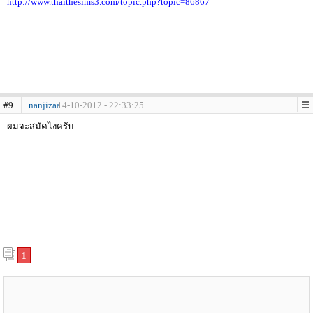
http://www.thaithesims3.com/topic.php?topic=86867
#9
nanjizaa
14-10-2012 - 22:33:25
ผมจะสมัคไงครับ
1