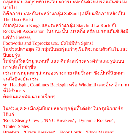
กลุ่มบีบอยใหญ่ๆที่ทำใหศิลปะการปะทะกันด้วยเบรคแด๊นซ์นี้ไม่
หายไป
ก็คือการปะทะกันระหว่างกลุ่ม SalSoul (เปลี่ยนชื่อภายหลังเป็น
The DiscoKids)
กับกลุ่ม Zulu Kings และระหว่างกลุ่ม Starchild La Rock กับ
Rockwell-Association ในขณะนั้น เบรคกิ้ง หรือ เบรคแด๊นซ์ ยังมี
แค่ท่า Freezes,
Footworks and Toprocks และ ยังไม่มีท่า Spins!
ในช่วงปลายยุค 70 กลุ่มบีบอยรุ่นเก่าๆเริ่มที่จะถอนตัวกันไปและ
บีบอยรุ่น
ใหม่ๆก็เริ่มเข้ามาแทนที่ และ คิดค้นสร้างสรรค์ท่าและรูปแบบ
การเต้นใหม่ๆขึ้น
เช่น การหมุนทุกๆส่วนของร่างกาย เพิ่มขึ้นมา ซึ่งเป็นที่นิยมมา
จนถึงปัจจุบัน เช่น
ท่า Headspin, Continues Backspin หรือ Windmill และอื่นๆอีกมาก
ที่ได้รับการ
คิดค้นและพัฒนามาเรื่อยๆ
ในช่วงยุค 80 มีกลุ่มบีบอยหลายๆกลุ่มที่โด่งดังในกรุงนิวยอร์ก
ได้แก่
'Rock Steady Crew' , 'NYC Breakers' , 'Dynamic Rockers' ,
'United States
Breakers' , 'Crazy Breakers' , 'Floor Lords' , 'Floor Masters' ,