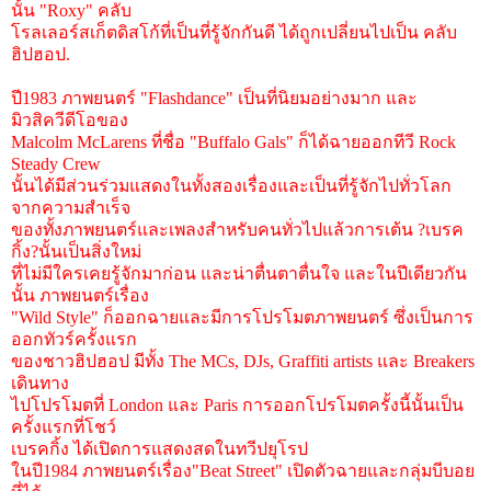
นั้น "Roxy" คลับ
โรลเลอร์สเก็ตดิสโก้ที่เป็นที่รู้จักกันดี ได้ถูกเปลี่ยนไปเป็น คลับ
ฮิปฮอป.
ปี1983 ภาพยนตร์ "Flashdance" เป็นที่นิยมอย่างมาก และ
มิวสิควีดีโอของ
Malcolm McLarens ที่ชื่อ "Buffalo Gals" ก็ได้ฉายออกทีวี Rock
Steady Crew
นั้นได้มีส่วนร่วมแสดงในทั้งสองเรื่องและเป็นที่รู้จักไปทั่วโลก
จากความสำเร็จ
ของทั้งภาพยนตร์และเพลงสำหรับคนทั่วไปแล้วการเต้น ?เบรค
กิ้ง?นั้นเป็นสิ่งใหม่
ที่ไม่มีใครเคยรู้จักมาก่อน และน่าตื่นตาตื่นใจ และในปีเดียวกัน
นั้น ภาพยนตร์เรื่อง
"Wild Style" ก็ออกฉายและมีการโปรโมตภาพยนตร์ ซึ่งเป็นการ
ออกทัวร์ครั้งแรก
ของชาวฮิปฮอป มีทั้ง The MCs, DJs, Graffiti artists และ Breakers
เดินทาง
ไปโปรโมตที่ London และ Paris การออกโปรโมตครั้งนี้นั้นเป็น
ครั้งแรกที่โชว์
เบรคกิ้ง ได้เปิดการแสดงสดในทวีปยุโรป
ในปี1984 ภาพยนตร์เรื่อง"Beat Street" เปิดตัวฉายและกลุ่มบีบอย