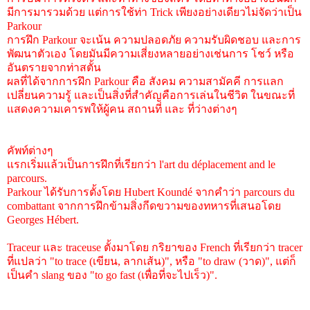
มีการมารวมด้วย แต่การใช้ท่า Trick เพียงอย่างเดียวไม่จัดว่าเป็น
Parkour
การฝึก Parkour จะเน้น ความปลอดภัย ความรับผิดชอบ และการ
พัฒนาตัวเอง โดยมันมีความเสี่ยงหลายอย่างเช่นการ โชว์ หรือ
อันตรายจากท่าสตั้น
ผลที่ได้จากการฝึก Parkour คือ สังคม ความสามัคคี การแลก
เปลี่ยนความรู้ และเป็นสิ่งที่สำคัญคือการเล่นในชีวิต ในขณะที่
แสดงความเคารพให้ผู้คน สถานที่ และ ที่ว่างต่างๆ
คัพท์ต่างๆ
แรกเริ่มแล้วเป็นการฝึกที่เรียกว่า l'art du déplacement and le
parcours.
Parkour ได้รับการตั้งโดย Hubert Koundé จากคำว่า parcours du
combattant จากการฝึกข้ามสิ่งกีดขวามของทหารที่เสนอโดย
Georges Hébert.
Traceur และ traceuse ตั้งมาโดย กริยาของ French ที่เรียกว่า tracer
ที่แปลว่า "to trace (เขียน, ลากเส้น)", หรือ "to draw (วาด)", แต่ก็
เป็นคำ slang ของ "to go fast (เพื่อที่จะไปเร็ว)".