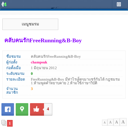
เมนูชมรม
คลับคนรักFreeRunning&B-Boy
ชื่อชมรม
คลับคนรักFreeRunning&B-Boy
ผู้ก่อตั้ง
champsuk
ก่อตั้งเมื่อ
1 มิถุนายน 2012
ระดับชมรม
0
รายละเอียด
FreeRunning&B-Boy มีท่าไรเด็ดๆมาแชร์กันได้ กฎชมรม
1.ห้ามพูดคำหยาบคาย 2.ห้ามใช้ภาษาวิบัติ
จำนวน
3
สมาชิก
4
A
A
A
1
A