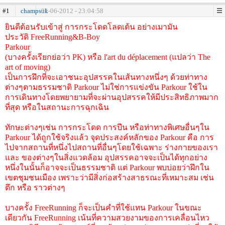
#1
champsuk
01-06-2012 - 23:04:58
ยินดีต้อนรับเข้าสู่ การกระโดดโลดเต้น อย่างเมามัน
ประวัติ FreeRunning&B-Boy
Parkour
(บางครั้งเรียกย่อว่า PK) หรือ l'art du déplacement (แปลว่า The
art of moving)
เป็นการฝึกที่จะเอาชนะอุปสรรคในเส้นทางหนึ่งๆ ด้วยท่าทาง
ต่างๆตามธรรมชาติ Parkour ไม่ใช่การแข่งขัน Parkour ใช้ใน
การเดินทางโดยพยายามที่จะผ่านอุปสรรคให้มีประสิทธิภาพมาก
ที่สุด หรือในสถานะการฉุกเฉิน
ทักษะต่างๆเช่น การกระโดด การปีน หรือท่าทางพิเศษอื่นๆใน
Parkour ได้ถูกใช้จริงแล้ว จุดประสงค์หลักของ Parkour คือ การ
ไปจากสถานที่หนึ่งไปสถานที่อื่นๆโดยใช้เฉพาะ ร่างกายของเรา
และ ของต่างๆในสิ่งแวดล้อม อุปสรรคอาจจะเป็นได้ทุกอย่าง
หนึ่งในนั้นก็อาจจะเป็นธรรมชาติ แต่ Parkour พบบ่อยว่าฝึกใน
เขตชุมชนเมือง เพราะว่ามีสิ่งก่อสร้างสาธรณะที่เหมาะสม เช่น
ตึก หรือ ราวต่างๆ
บางครั้ง FreeRunning ก็จะเป็นคำที่ใช้แทน Parkour ในขณะ
เดียวกัน FreeRunning เน้นที่ความสวยงามของการเคลื่อนไหว