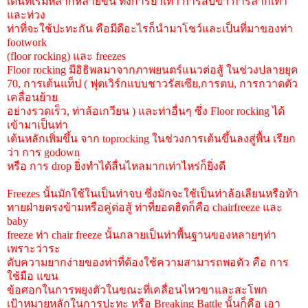
เต้นที่เริ่มหลากหลายขึ้น ทั้งการย่ำเท้า การสับขา การลากเท้า
และท่วง
ท่าที่จะใช้ปะทะกัน คือมีดีอะไรก็นำมาโชว์และเป็นที่มาของท่า
footwork
(floor rocking) และ freezes
Floor rocking มีอิธิพลมาจากภาพยนตร์แนวต่อสู้ ในช่วงปลายยุค
70, การเต้นแท็ป ( ฟุตเวิร์กแบบชาวรัสเซีย,การตบ, การกวาดตัว
เคลื่อนย้าย
อย่างรวดเร็ว, ท่าล้อเกวียน ) และท่าอื่นๆ ซึ่ง Floor rocking ได้
เข้ามาเป็นท่า
เต้นหลักเพิ่มขึ้น จาก toprocking ในช่วงการเต้นขึ้นลงสู่พื้น เรียก
ว่า การ godown
หรือ การ drop ยิ่งทำได้ลื่นไหลมากเท่าไหร่ก็ยิ่งดี
Freezes นั้นมักใช้ในเป็นท่าจบ ซึ่งมักจะใช้เป็นท่าล้อเลียนหรือท้า
ทายฝ่ายตรงข้ามหรือคู่ต่อสู้ ท่าที่ยอดฮิตก็คือ chairfreeze และ
baby
freeze ท่า chair freeze นั้นกลายเป็นท่าพื้นฐานของหลายๆท่า
เพราะว่าระ
ดับความยากง่ายของท่าที่ต้องใช้ความสามารถพอตัว คือ การ
ใช้มือ แขน
ข้อศอกในการพยุงตัวในขณะที่เคลื่อนไหวขาและสะโพก
เป้าหมายหลักในการปะทะ หรือ Breaking Battle นั้นก็คือ เอา