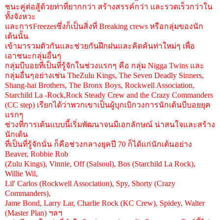
ชนะคู่ต่อสู้ด้วยท่าที่ยากกว่า สร้างสรรค์กว่า และรวดเร็วกว่าใน
ทั้งจังหวะ
และการFreezesซึ่งก็เป็นสิ่งที่ Breaking crews หรือกลุ่มของนัก
เต้นนั้น
เข้ามารวมตัวกันและช่วยกันฝึกฝนและคิดค้นท่าใหม่ๆ เพื่อ
เอาชนะกลุ่มอื่นๆ
กลุ่มบีบอยที่เป็นที่รู้จักในช่วงแรกๆ คือ กลุ่ม Nigga Twins และ
กลุ่มอื่นๆอย่างเช่น TheZulu Kings, The Seven Deadly Sinners,
Shang-hai Brothers, The Bronx Boys, Rockwell Association,
Starchild La -Rock,Rock Steady Crew and the Crazy Commanders
(CC step) เรียกได้ว่าพวกเขาเป็นผู้บุกเบิกวงการนักเต้นบีบอยยุค
แรกๆ
ช่วงที่การเต้นแบบนี้เริ่มพัฒนาจนมีเอกลักษณ์ น่าสนใจและสร้าง
นักเต้น
ที่เป็นที่รู้จักนั่น ก็คือช่วงกลางยุคปี 70 ก็ได้แก่นักเต้นอย่าง
Beaver, Robbie Rob
(Zulu Kings), Vinnie, Off (Salsoul), Bos (Starchild La Rock),
Willie Wil,
Lil' Carlos (Rockwell Association), Spy, Shorty (Crazy
Commanders),
Jame Bond, Larry Lar, Charlie Rock (KC Crew), Spidey, Walter
(Master Plan) ฯลฯ