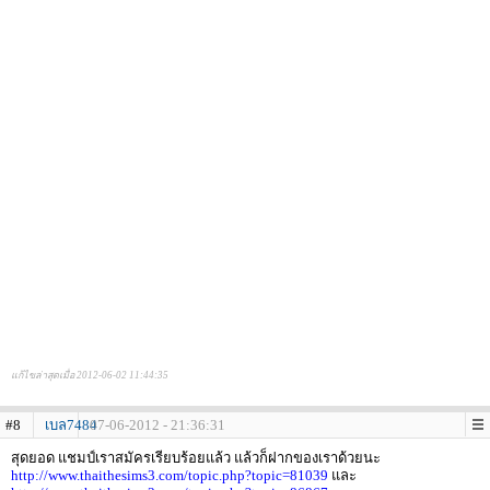
แก้ไขล่าสุดเมื่อ 2012-06-02 11:44:35
#8
เบล7484
07-06-2012 - 21:36:31
สุดยอด แชมป์เราสมัครเรียบร้อยแล้ว แล้วก็ฝากของเราด้วยนะ
http://www.thaithesims3.com/topic.php?topic=81039
และ