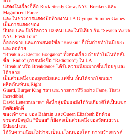
ที่ได้
แสดงในเรื่องก็คือ Rock Steady Crew, NYC Breakers และ
Magnificent Force
และในช่วงการแสดงปิดท้ายงาน LA Olympic Summer Games
เป็นการแสดงของ
บีบอย และ บีเกิร์ลกว่า 100คน! และในปีเดียว กัน "Swatch Watch
NYC Fresh Tour"
ก็ออกฉาย และภาพยนตร์ชื่อ "Breakin" ก็เริ่มถ่ายทำในปี1985
และต่อด้วย
"Breakin 2: Electric Boogaloo" ทั้งสองเรื่อง ถ่ายทำในไนท์คลับ
ชื่อ "Radio" (ภายหลังชื่อ "Radiotron") ใน LA
' Breakin' หรือ Breakdance' ได้รับความนิยมมากขึ้นเรื่อยๆ และ
ได้กลาย
เป็นส่วนหนึ่งของยุคสมัยและแฟชั่น เห็นได้จากโฆษณา
ผลิตภัณฑ์นม,Right
Guard, Burger King ฯลฯ และรายการทีวี อย่าง Fame, That's
Incredible!,
David Letterman ฯลฯ ทั้งนี้กลุ่มบีบอยยังได้รับเกียรติให้เป็นแขก
กิตติมศักดิ์
ของเจ้าชาย ของ Bahrain และQueen Elizabeth อีกด้วย
จวบจนปัจจุบัน "บีบอย" ก็ยังคงเป็นส่วนหนึ่งของวัฒนธรรม
ฮิปฮอป และ
ได้รับความนิยมไม่ว่าจะเป็นมุมไหนของโลก การสร้างสรรค์