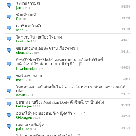
ระบายอารมณ์
jam
5/1354
04:38
ช่วยทีบอกที
กิ
4/1240
04:36
เอาซิมมาโชคับ
Man
4/1189
04:12
ใคร เวป โหลดเมื่อง ใหม่ มัง
l2adl3lu3
4/1621
04:11
ขอรบกวนหน่อยนะคร้าบ เรื่องทรงผม
chonlarit
5/1181
04:10
Sims3'sNextTopModel ตอนแรกกกมาแล้วครับ!เริ่มที่
หน้า2เลย13+เน้อหยาบคายนิสๆ ฮิฮิ
inwchocolate
44/5628
03:50
ขอร้องช่วยอ่าน
moji
2/984
02:38
โหลดของมาแล้วมันเป็นไฟล์ winrar ไม่ทราบว่ามันจะเอาลงเกมได้
เปล่า
down
7/1147
02:38
อยากทราบเรื่อง Mod skin Body ตัวซิมค๊ะว่าเป็นยังไง
G-Dragon
9/5303
02:38
อยากได้หูฟัง ของชายก๊ะหญิงคร๊า >___<"
G-Dragon
4/1745
02:36
แจก เมล็ดพันธุ์ ค่า
painless
8/1714
02:35
ไปงานแฟนซีแบบครบเซตกันเล้ย !!