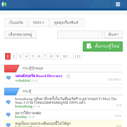
เว็บบอร์ด
SIMS 3
พูดคุยเรื่องซิมส์
เลือกหมวดหมู่
ตั้งกระทู้ใหม่
1
2
3
4
5
6
7
8
9
10
...
112
กระทู้ปักหมุด
แผนผังบอร์ด Board Directory
vchukkrit
229/198211
14:53
กระทู้
bestzakung กลับมาอีกครั้งในวันที่บอร์ดร้าง อยากบอกว่า Mod The
Sims 3 ภาษาไทยแปลครบสมบูรณ์ 100% แล้ว
bestzakung
2/78
07:18
อยากให้มาลงต่อ
bowday
5/133
20:34
หนูเป็นนางเอกจะเต้นแบบนี้ไม่ได้ลูก
0/69