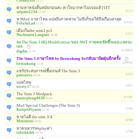
Creamyzill
23:27
ตามหาหนังสั้นสมัยก่อนค่ะ คาใจมากหาไม่เจอแล้ววTT
saiparn1234
0/112
12:09
หาMod ภาษาไทย แปลถึงภาคฟาม ไม่ถึงก็ขอให้ถึงเกือบล่าสุด
FeFaSaLad
3/3131
21:56
เมืองในthe sims3 ps3
Nuchnarin Langsan
0/373
18:09
ลง The Sims 3 HQ Modification ของ AWT ภาพคมชัดขึ้นเยอะเลยนะ
เออ
digdas
37/10876
21:47
The Sims 3 ภาษาไทย by Bestzakung จะกลับมาปัดฝุ่นอีกครั้ง
bestzakung
24/9412
13:30
แชร์ประสบการณ์ซื้อเกมส์ The Sims 3
paitontvs
0/423
04:34
แปลไทย
nicety17
1/657
00:43
The Sims 3 Modpack
musicpleng4438
0/1347
09:04
Mod Special Challenges (The Sims 3)
KittipitPiyasin
1/784
23:43
ขายไอดี the sims 3/4
Minimoni
0/769
20:02
หาคนหารWeplayค่า
tuktikkikk
5/756
16:43