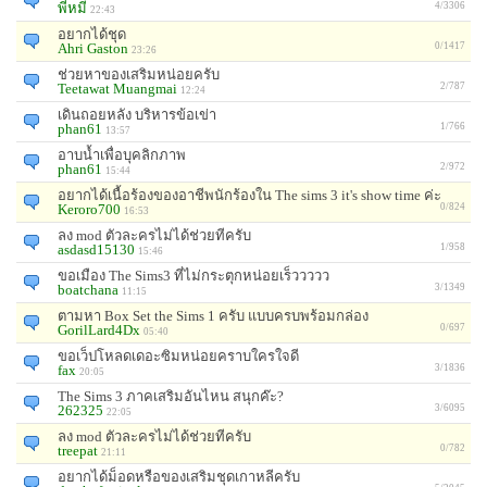
พี่หมี
4/3306
22:43
อยากได้ชุด
Ahri Gaston
0/1417
23:26
ช่วยหาของเสริมหน่อยครับ
Teetawat Muangmai
2/787
12:24
เดินถอยหลัง บริหารข้อเข่า
phan61
1/766
13:57
อาบน้ำเพื่อบุคลิกภาพ
phan61
2/972
15:44
อยากได้เนื้อร้องของอาชีพนักร้องใน The sims 3 it's show time ค่ะ
Keroro700
0/824
16:53
ลง mod ตัวละครไม่ได้ช่วยทีครับ
asdasd15130
1/958
15:46
ขอเมือง The Sims3 ที่ไม่กระตุกหน่อยเร็ววววว
boatchana
3/1349
11:15
ตามหา Box Set the Sims 1 ครับ แบบครบพร้อมกล่อง
GorilLard4Dx
0/697
05:40
ขอเว็ปโหลดเดอะซิมหน่อยคราบใครใจดี
fax
3/1836
20:05
The Sims 3 ภาคเสริมอันไหน สนุกค๊ะ?
262325
3/6095
22:05
ลง mod ตัวละครไม่ได้ช่วยทีครับ
treepat
0/782
21:11
อยากได้ม็อดหรือของเสริมชุดเกาหลีครับ