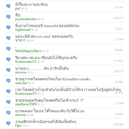
มีเรื่องจะถามอ่ะคับบ
pal
6/1145
06:54
ทิป
joynaraknaka
14/2171
06:50
นี่ๆถามไรหน่อยจิ simworld ตอนสมัครอะ
nightroad
3/1217
06:49
พอจะมีตัวลบ cen sim2 ขอหน่อยครับ
นาย ก.
1/1249
06:44
-
MilkHappyDays
8/1582
06:29
ริด-เดท-เวด-มน เขียนยังไงให้ถูกอะครับ
fooknomto55
11/4415
05:23
นางแมว..................คับ น่ารักมั้ยคับ
nneww
19/1739
05:23
ช่วยดูว่ากดโหลดตรงไหนในเวป modthes imsค่ะ
sunysar
5/2499
05:22
เวลาโหลดบ้านไปแล้วมันไม่เห็นมีบ้านให้เราวางเลยไม่รู้อยู่ตรงไหน
fooknomto55
4/1191
05:21
ช่วยหน่อยครับผมโหลดสกินไม่เข้าเกมT..T"
matthew5509
1/1198
05:21
เอาเพลงลง ในเกม ได้ไหมอะคับ กับวิดีโอ อะ
nneww
4/1450
05:08
งานอดิเรกเล็กๆน้อยๆแต่ได้เงินเป็นพันๆ
Opz
14/2598
04:57