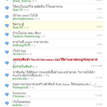
death_festival
5/2045
18:22
ให้คนในบอร์โหวตตัดสิน ก็โดนด่าหรอ
Start ST
5/962
06:50
เข้าthe sims3 ไม่ได้
phoomphoomza
2/784
23:59
ปิดกระทู้
Start ST
0/634
11:30
บ้านในเกม เดอะ ซิม3
Varakon Sumritwong
1/874
14:07
ขายไอดี origin ราคาเบาค่ะ
kidkung5939
1/994
23:27
เว็บJS-Sim
AriAri123
4/991
22:40
บทสรุปซิมส์3 World Adventure และวิธีผ่านเควสผจญภัยทุกเควส
ผู้บรรลุในซิมส์
243/554388
06:43
นำซิมส์มาให้ติชมการแมทซ์เสื้อผ้าและหน้าตาค่ะ วิจารณ์ได้น้า
คะ(กระทู้แรกเสียอะค่ะ - -*)
psychicstar
6/1749
07:03
ขอความกรุณาช่วยสร้างตัวซิมส์ Xiah Junsu ให้หน่อยนะค่ะ>__<
Palmupxiah
10/1885
07:02
Soulsizety
Christian
6/1285
07:01
เว็ปโหลดของ
bobobo
2/1438
06:55