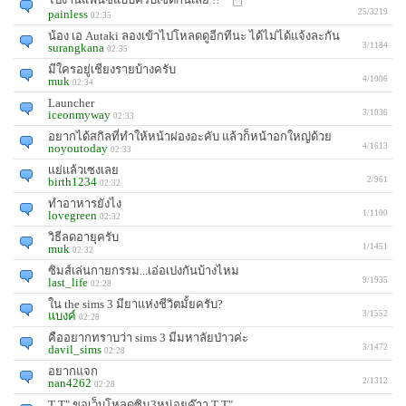
painless
25/3219
02:35
น้อง เอ Autaki ลองเข้าไปโหลดดูอีกทีนะ ได้ไม่ได้แจ้งละกัน
surangkana
3/1184
02:35
มีใครอยู่เชียงรายบ้างครับ
muk
4/1006
02:34
Launcher
iceonmyway
3/1036
02:33
อยากได้สกิลที่ทำให้หน้าผ่องอะคับ แล้วก็หน้าอกใหญ่ด้วย
noyoutoday
4/1613
02:33
เเย่เเล้วเซงเลย
birth1234
2/961
02:32
ทำอาหารยังไง
lovegreen
1/1100
02:32
วิธีลดอายุครับ
muk
1/1451
02:32
ซิมส์เล่นกายกรรม...เอ่อเปงกันบ้างไหม
last_life
9/1935
02:28
ใน the sims 3 มียาแห่งชีวิตมั้ยครับ?
แบงค์
3/1552
02:28
คืออยากทราบว่า sims 3 มีมหาลัยป่าวค่ะ
davil_sims
3/1472
02:28
อยากแจก
nan4262
2/1312
02:28
T T" ขอเว็บโหลดซิม3หน่อยค๊าา T T"