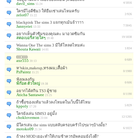
davil_sims
4/1816
15:24
ใครมีไอดีซิม3 ให้ยืมเช่าเล่นไหมครับ
zelot07
2/926
15:22
blackpink The sims 3 แจกทุกเม้นจ้าาาา
Jannyeiei
7/3045
13:33
อยากเห็นตัวซิมของคุณคะ มาอวดซิมกัน
สตอเบอรี่สวยใสๆ
19/1838
19:48
Wanna One The sims 3 มีให้โหลดไหมค่ะ
Shouta Kawaii
1/834
14:01
(((()))))
axe555
0/689
20:13
หาskin,makeup,ทรงผม,เสื้อผ้า
PzPaintz
0/1980
15:21
ฟังเพลงกัน
พีก๊อต ตัวใหญ่
0/606
19:38
อยากได้สกิน TS3 ผู้ชาย
Aticha Santawee
0/1190
23:25
ถ้าซื้อของแท้มาแล้วลงโหมดในเว็บนี้ได้ไหม
kppoly
5/829
17:20
ใครยังเล่น SIMS3 อยู่มั้ง
choklovemon
12/1205
23:04
มีใครเล่น the sims แบบสลับครอบครัวไปๆมาๆบ้างมั้ย?
motoko09
6/1023
21:34
ถ้าลง MOD เยอะทำให้เกมช้าควรอัพคอมยังไงดี?