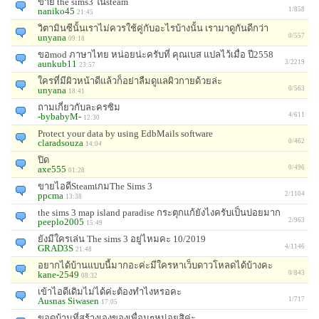
ขาย the sims3 ในsteam
naniko45
1/858
21:45
วิตามินซีนั้นเราไม่ควรใช้คู่กับอะไรบ้างนั้น เรามาดูกันดีกว่า
unyana
0/557
09:18
ขอmod ภาษาไทย หน่อยน่ะครับที่ คุณเบส แปลไว้เมื่อ ปี2558
aunkub11
3/2219
23:57
ใครที่มีผิวหน้าดีแล้วก็อย่าลืมดูแลผิวกายด้วยล่ะ
unyana
0/563
18:41
ถามเกี่ยวกับละครซิม
-bybabyM-
4/611
12:30
Protect your data by using EdbMails software
claradsouza
0/462
14:04
ปิด
axe555
0/496
01:28
ขายไอดีSteamเกมThe Sims 3
ppcma
2/1104
13:38
the sims 3 map island paradise กระตุกแก้ยังไงครับเป็นบ่อยมาก
peeplo2005
2/963
15:49
ยังมีใครเล่น The sims 3 อยู่ไหมคะ 10/2019
GRAD3S
4/1146
21:48
อยากได้บ้านแบบนี้มากอะค่ะมีใครหาเว็บดาวโหลดได้บ้างคะ
kane-2549
0/843
08:32
เข้าไอดีเดิมไม่ได้ค่ะต้องทำไงหรอคะ
Ausnas Siwasen
1/717
17:05
ขอดูบ้านที่สร้างเองของเพื่อนๆหน่อยสิค่ะ