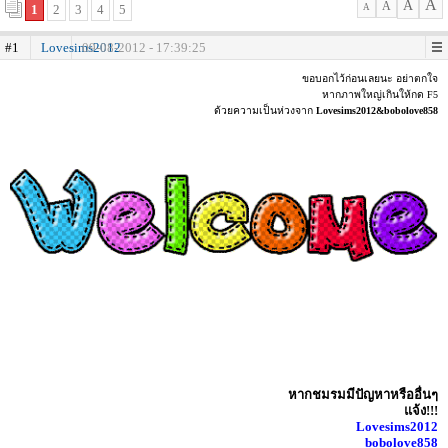
A
A
A
1
2
3
4
5
A
#1
Lovesims2012
09-08-2012 - 17:39:25
ขอบอกไว้ก่อนเลยนะ อย่าตกใจ
หากภาพใหญ่เกินให้กด F5
ด้วยความเป็นห่วงจาก
Lovesims2012&bobolove858
หากชมรมมีปัญหาหรืออื่นๆ
แจ้ง!!!
Lovesims2012
bobolove858