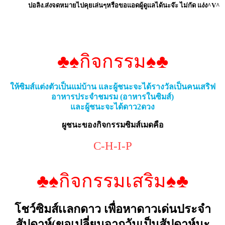
ปอลิง.ส่งจดหมายไปคุยเล่นๆหรือขอแอดผู้ดูแลได้นะจ๊ะ ไม่กัด แง่ง^V^
♣♠กิจกรรม♠♣
ให้ซิมส์แต่งตัวเป็นแม่บ้าน และผู้ชนะจะได้รางวัลเป็นคนเสริฟ
อาหารประจำชมรม (อาหารในซิมส์)
และผู้ชนะจะได้ดาว2ดวง
ผูชนะของกิจกรรมซิมส์เมดคือ
C-H-I-P
♣♠กิจกรรมเสริม♠♣
โชว์ซิมส์เเลกดาว เพื่อหาดาวเด่นประจำ
สัปดาห์(ขอเปลี่ยนจากวันเป็นสัปดาห์นะ