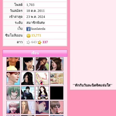
โพสต์
1,703
วันสมัคร
18 ต.ค. 2011
เข้าล่าสุด
23 พ.ค. 2024
ระดับ
สมาชิกพิเศษ
เว็บ
kunlateda
ซิมโมลิออน
15,771
ดาว
643
337
เพื่อน
''ทักกันวันละนิดจิตแจ่มใส''