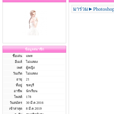
มาร่วม►Photoshop
ข้อมูลสมาชิก
ชื่อเล่น
แพท
อีเมล์
ไม่แสดง
เพศ
ผู้หญิง
วันเกิด
ไม่แสดง
อายุ
21
ที่อยู่
ชลบุรี
อาชีพ
นักเรียน
โพสต์
178
วันสมัคร
30 มี.ค 2016
เข้าล่าสุด
8 มี.ค 2019