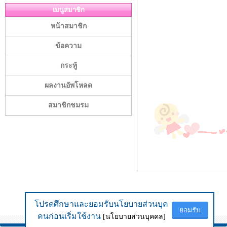
เมนูสมาชิก
หน้าสมาชิก
ข้อความ
กระทู้
ผลงานอัพโหลด
สมาชิกชมรม
โปรดศึกษาและยอมรับนโยบายส่วนบุค
โปรดศึกษาและยอมรับนโยบายส่วนบุค
ยอมรับ
ยอมรับ
คนก่อนเริ่มใช้งาน
คนก่อนเริ่มใช้งาน
[นโยบายส่วนบุคคล]
[นโยบายส่วนบุคคล]