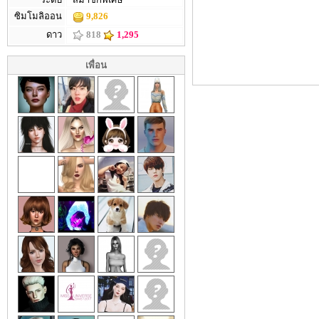
ซิมโมลิออน
9,826
ดาว
818
1,295
เพื่อน