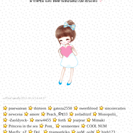
ฝากติชม และ ติดตามตอนต่อไปด้วยนะคะ
แก้ไขล่าสุดเมื่อ 2012-10-14 14:44:37
praewaiean
thirteen
gateza2550
sweetblood
sincerecuties
newcena
amore
Peach_พีช33
zerladiiztf
Monopolii_
-Zaoldyeck-
mew4455
forth
jearjear
Mimaki
Princess in the sea
Pom_
senmeemee
COOL NUM
Mayfly_zZ
Dol_
titamorekiko
ooM_ooW
high123