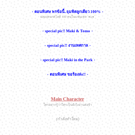
۰ ตอนพิเศษ พรข้อนี้..จุมพิตลูกเดียว 100% ۰
ฉลองคนกดไลค์ 100 คนในแฟนเพจ ˋ●ω●ˊ
۰ special pic!! Maki & Tomo ۰
۰ special pic!! งานเทศกาล ۰
۰ special pic!! Maki in the Park ۰
۰ ตอนพิเศษ ขอร้องล่ะ!! ۰
Main Character
ใครอยากรู้ว่าใครเป็นยังไงอ่านต่อจ้า
(กำลังทำใหม่)