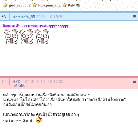
gudjeenuch2
lookparnjang
ตอ-เตย
#3
AomAom_55
24-01-2012 - 10:15:30
ติดตามค๊าาาา พระเอกหล่อๆๆๆๆๆๆๆๆๆ
#4
APD-
24-01-2012 - 10:17:39
bArbiE
คล้ายๆการ์ตูนตาหวานเรื่องนึงที่เคยอ่านสมัยก่อน -*-
นานจนจำไม่ได้ แต่จำได้ว่าเรื่องนั้นทำให้สงสัยว่า "อะไรคือครีมโซดาวะ"
จนถึงตอนนี้ก็ยังไม่เคยกิน 55
แต่นางเอกน่ารักอ่ะ คุณป้า ยังสาวอยู่เลย ฮ่า ๆ
บท1มา pm ด้วยน้า