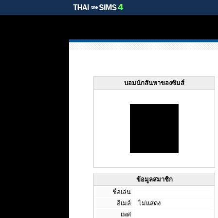
บอมนักสันหาของซิมส์
ข้อมูลสมาชิก
ชื่อเล่น
อีเมล์
ไม่แสดง
เพศ