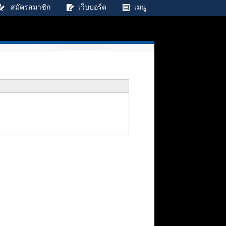
สมัครสมาชิก
เว็บบอร์ด
เมนู