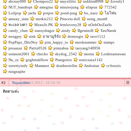
abcnay000
Chompoo22
mayzilitiz
nukhim8998
Iceonly1
NUT_bandtopt
amegina
minzeejung
silapun
772542
Loilpop
jaefa
potpot
pond-jung
bo_nazz
ไอโฟน
amway_sims
morkie212
Princess doll
nong_mom9
ทะเลลวงตา
MeawJo PK
fernloveny28
nOobOwZaaSs
candy_chan
nansydragor
aindy
IIgeminiII
TawNaruk
nongpry
sink
อายามูจิจัง
demongtz
rave1112
PopPapz_DiizNoy
pim_happy_to
mooksummer
stamps
preaazaz
Patiiz0526
pimzabsa
taeyang140956
somsom2001
checho
skydog_2542
morun
Lordenantawan
Nu_zz
goghrtuklbow
Prangeieiz
soniczaza1142
sweettyindy
Mammot
deathnotellm
Andontae
cr-benzis
rungnaphe
#2
Nupandora
08-01-2012 - 16:54:16
ติดตามค่ะ