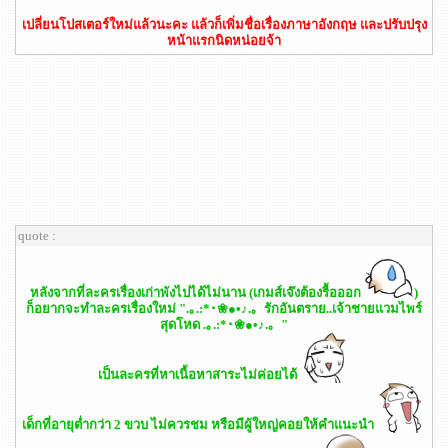
เปลี่ยนโปสเตอร์ใหม่แล้วนะคะ แล้วก็เพิ่มชื่อเรื่องภาษาอังกฤษ และปรับปรุง
หน้าแรกนิดหน่อยจ้า
quote :
หลังจากที่ละครเรื่องเก่าพังไปได้ไม่นาน (เกมส์เจ๊งต้องรื้อออก
)
ก็อยากจะทำละครเรื่องใหม่ ".｡.:*･❀●•♪.。รักอันตราย..เจ้าชายแวมไพร์
สุดโหด .｡.:*･❀●•♪.。"
เป็นละครที่หาเนื้อหาสาระไม่ค่อยได้
เด็กที่อายุต่ำกว่า 2 ขวบ ไม่ควรชม หรือมีผู้ใหญ่คอยให้คำแนะนำ