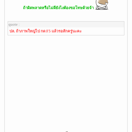
ถ้าผิดพลาดหรือไม่ดียังไงต้องขอโทษด้วยจ้า
quote :
ปล. ถ้าภาพใหญ่ไป กด F5 แล้วรอสักครู่นะคะ