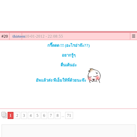
#20
thirteen
10-01-2012 - 22:08:55
กรี๊ดดด !!! (อะไรอ่าจ๊ะ??)
อยากรู้ๆ
ตื่นเต้นอ่ะ
อัพแล้วส่ง พีเอ็มให้พี่ด้วยนะจ๊ะ
1
2
3
4
5
6
7
8
...
71