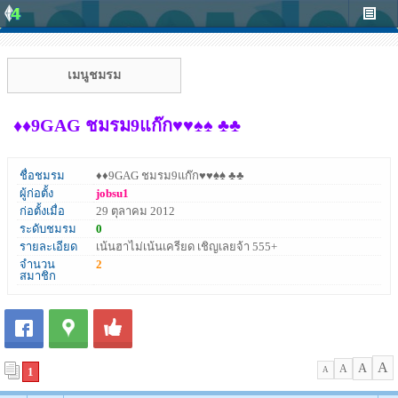
เมนูชมรม
♦♦9GAG ชมรม9แก๊ก♥♥♠♠ ♣♣
ชื่อชมรม
♦♦9GAG ชมรม9แก๊ก♥♥♠♠ ♣♣
ผู้ก่อตั้ง
jobsu1
ก่อตั้งเมื่อ
29 ตุลาคม 2012
ระดับชมรม
0
รายละเอียด
เน้นฮาไม่เน้นเครียด เชิญเลยจ้า 555+
จำนวน
2
สมาชิก
A
A
A
1
A