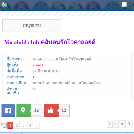
เมนูชมรม
Vocaloid club คลับคนรักโวคาลอยด์
ชื่อชมรม
Vocaloid club คลับคนรักโวคาลอยด์
ผู้ก่อตั้ง
jobsu1
ก่อตั้งเมื่อ
27 มีนาคม 2012
ระดับชมรม
1
รายละเอียด
ชมรมโวคาลอยด์มาแล้วมาสมัครเลยจ้า^^
จำนวน
33
สมาชิก
12
12
A
A
A
1
2
3
4
5
A