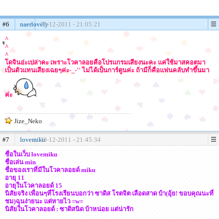
#6
naerlovely
23-12-2011 - 21:05:21
^
^
^
โดจินอ่ะเปล่าคะ เพราะโวคาลอยคือโปรแกรมเสียงนะคะ แค่ใช้มาสคอตมา
เป็นตัวแทนเสียงเฉยๆค่ะ-_-'' ไม่ได้เป็นการ์ตูนค่ะ ถ้ามีก็คือแฟนคลับทำขึ้นมา
ค่ะ
Jize_Neko
#7
lovemiku
23-12-2011 - 21:45:34
ชื่อในเว็บ lovemiku
ชื่อเล่น min
ชื่อของเราที่มีในโวคาลอยด์ miku
อายุ 11
อายุในโวคาลอยด์ 15
นิสัยจริง เพื่อนๆที่โรงเรียนบอกว่า ซาดิส โรตจิต เลือดสาด บ้า(อุ้ย! ขอบคุณนะที่
ชม)ฉุนง่ายนะ แต่หายไว =w=
นิสัยในโวคาลอยด์ : ซาดิสนิด บ้าหน่อย แต่น่ารัก