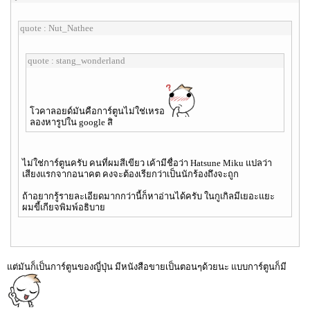
quote : Nut_Nathee
quote : stang_wonderland
โวคาลอยด์มันคือการ์ตูนไม่ใช่เหรอ
ลองหารูปใน google สิ
ไม่ใช่การ์ตูนครับ คนที่ผมสีเขียว เค้ามีชื่อว่า Hatsune Miku แปลว่า
เสียงแรกจากอนาคต คงจะต้องเรียกว่าเป็นนักร้องถึงจะถูก
ถ้าอยากรู้รายละเอียดมากกว่านี้ก็หาอ่านได้ครับ ในกูเกิลมีเยอะแยะ
ผมขี้เกียจพิมพ์อธิบาย
แต่มันก็เป็นการ์ตูนของญี่ปุ่น มีหนังสือขายเป็นตอนๆด้วยนะ แบบการ์ตูนก็มี