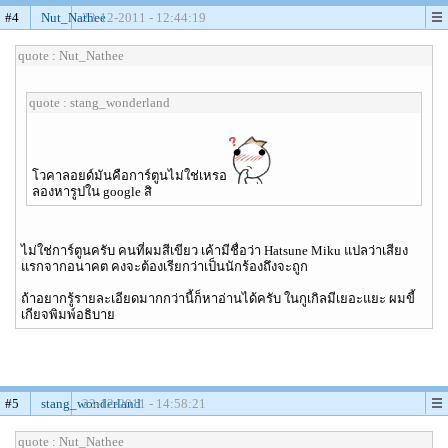
#4
Nut_Nathee
23-12-2011 - 12:44:19
quote : Nut_Nathee
quote : stang_wonderland
โวคาลอยด์มันคือการ์ตูนไม่ใช่เหรอ
ลองหารูปใน google สิ
ไม่ใช่การ์ตูนครับ คนที่ผมสีเขียว เค้ามีชื่อว่า Hatsune Miku แปลว่าเสียง
แรกจากอนาคต คงจะต้องเรียกว่าเป็นนักร้องถึงจะถูก
ถ้าอยากรู้รายละเอียดมากกว่านี้ก็หาอ่านได้ครับ ในกูเกิลมีเยอะแยะ ผมขี้
เกียจพิมพ์อธิบาย
#5
stang_wonderland
23-12-2011 - 14:58:21
quote : Nut_Nathee