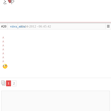
#20
viivz_mizu
21-04-2012 - 06:45:42
^
^
^
^
^
^
^
1
2