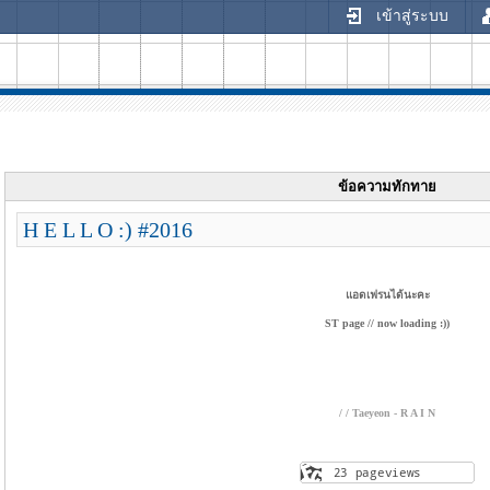
เข้าสู่ระบบ
ข้อความทักทาย
H E L L O :) #2016
แอดเฟรนได้นะคะ
ST page // now loading :))
/ / Taeyeon - R A I N