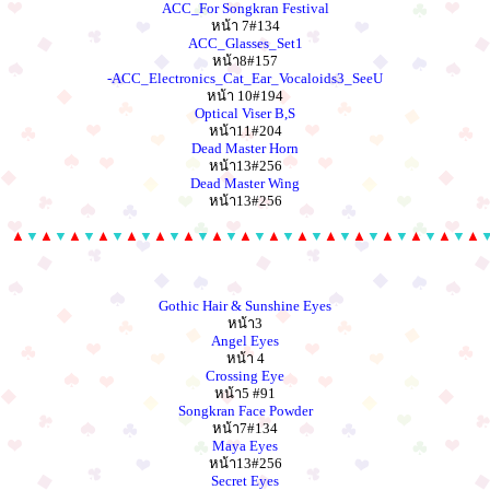
ACC_For Songkran Festival
หน้า 7#134
ACC_Glasses_Set1
หน้า8#157
-ACC_Electronics_Cat_Ear_Vocaloids3_SeeU
หน้า 10#194
Optical Viser B,S
หน้า11#204
Dead Master Horn
หน้า13#256
Dead Master Wing
หน้า13#256
▲
▼
▲
▼
▲
▼
▲
▼
▲
▼
▲
▼
▲
▼
▲
▼
▲
▼
▲
▼
▲
▼
▲
▼
▲
▼
▲
▼
▲
▼
▲
▼
▲
Gothic Hair & Sunshine Eyes
หน้า3
Angel Eyes
หน้า 4
Crossing Eye
หน้า5 #91
Songkran Face Powder
หน้า7#134
Maya Eyes
หน้า13#256
Secret Eyes