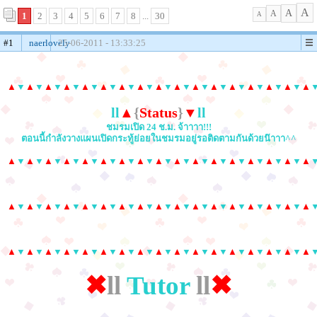
A
A
A
1
2
3
4
5
6
7
8
...
30
A
#1
naerlovely
25-06-2011 - 13:33:25
▲
▼
▲
▼
▲
▼
▲
▼
▲
▼
▲
▼
▲
▼
▲
▼
▲
▼
▲
▼
▲
▼
▲
▼
▲
▼
▲
▼
▲
▼
▲
▼
▲
ll
▲
{
Status
}
▼
ll
ชมรมเปิด 24 ช.ม. จ้าาาา!!!
ตอนนี้กำลังวางแผนเปิดกระทู้ย่อยในชมรมอยู่รอติดตามกันด้วยน๊าาา^^
▲
▼
▲
▼
▲
▼
▲
▼
▲
▼
▲
▼
▲
▼
▲
▼
▲
▼
▲
▼
▲
▼
▲
▼
▲
▼
▲
▼
▲
▼
▲
▼
▲
▲
▼
▲
▼
▲
▼
▲
▼
▲
▼
▲
▼
▲
▼
▲
▼
▲
▼
▲
▼
▲
▼
▲
▼
▲
▼
▲
▼
▲
▼
▲
▼
▲
▲
▼
▲
▼
▲
▼
▲
▼
▲
▼
▲
▼
▲
▼
▲
▼
▲
▼
▲
▼
▲
▼
▲
▼
▲
▼
▲
▼
▲
▼
▲
▼
▲
✖
ll
Tutor
ll
✖