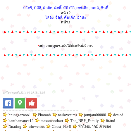
มิโดริ, มิสึอิ, คิวบิก, คิตตี้, มีมี่+วีวี่, เซซิเลีย, เนลล์, ซินดี้
หน้า 2
ไลอง, จิลล์, คัพเค้ก, ฮานะ
หน้า3
▲
▼
▲
▼
▲
▼
▲
▼
▲
▼
▲
▼
▲
▼
▲
▼
▲
▼
▲
▼
▲
▼
▲
▼
▲
▼
▲
▼
▲
▼
▲
▼
▲
*
อย่าเอาแต่สูบเซ่..เม้นให้มั้งอะไรมั้งจิ >[]</
▲
▼
▲
▼
▲
▼
▲
▼
▲
▼
▲
▼
▲
▼
▲
▼
▲
▼
▲
▼
▲
▼
▲
▼
▲
▼
▲
▼
▲
▼
▲
▼
▲
แก้ไขล่าสุดเมื่อ 2014-04-19 19:18:05
hningzazaoo1
Pharoah
nailovesims
jomjam00000
desied
kanthamanee12
maxsmoothart
The_NBP_Family
fitand
Nnating
winwersus
Ghost_No-8
หัวใจอยากมีเจ้าของ