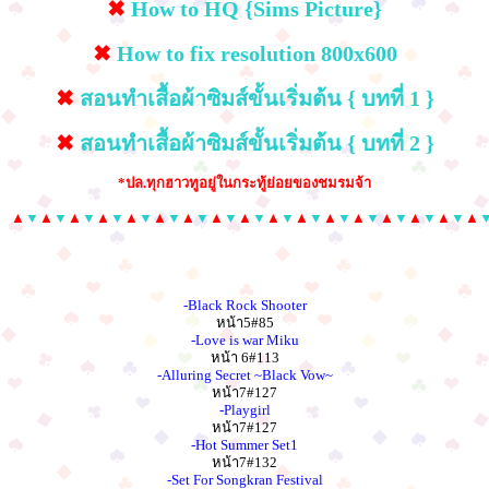
✖
How to HQ {Sims Picture}
✖
How to fix resolution 800x600
✖
สอนทำเสื้อผ้าซิมส์ขั้นเริ่มต้น { บทที่ 1 }
✖
สอนทำเสื้อผ้าซิมส์ขั้นเริ่มต้น { บทที่ 2 }
*ปล.ทุกฮาวทูอยู่ในกระทู้ย่อยของชมรมจ้า
▲
▼
▲
▼
▲
▼
▲
▼
▲
▼
▲
▼
▲
▼
▲
▼
▲
▼
▲
▼
▲
▼
▲
▼
▲
▼
▲
▼
▲
▼
▲
▼
▲
-Black Rock Shooter
หน้า5#85
-Love is war Miku
หน้า 6#113
-Alluring Secret ~Black Vow~
หน้า7#127
-Playgirl
หน้า7#127
-Hot Summer Set1
หน้า7#132
-Set For Songkran Festival