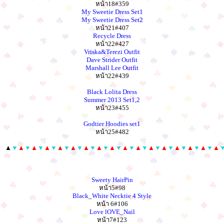
หน้า18#359
My Sweetie Dress Set1
My Sweetie Dress Set2
หน้า21#407
Recycle Dress
หน้า22#427
Vriska&Terezi Outfit
Dave Strider Outfit
Marshall Lee Outfit
หน้า22#439
Black Lolita Dress
Summer 2013 Set1,2
หน้า23#455
Godtier Hoodies set1
หน้า25#482
▲
▼
▲
▼
▲
▼
▲
▼
▲
▼
▲
▼
▲
▼
▲
▼
▲
▼
▲
▼
▲
▼
▲
▼
▲
▼
▲
▼
▲
▼
▲
▼
▲
Sweety HairPin
หน้า5#98
Black_White Necktie 4 Style
หน้า 6#106
Love lOVE_Nail
หน้า7#123