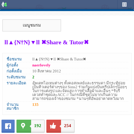
เมนูชมรม
ll▲{N†N}▼ll ✖Share & Tutor✖
ชื่อชมรม
ll▲{N†N}▼ll ✖Share & Tutor✖
ผู้ก่อตั้ง
naerlovely
ก่อตั้งเมื่อ
10 สิงหาคม 2012
ระดับชมรม
2
รายละเอียด
อัพเดทไอเทมต่างๆ ทั้งคอสเพลย์และธรรมดา มีกระทู้ย่อย
เป็นทิวเตอร์ต่างๆของ Sims2 ร่วมกันแบ่งปันทริปเล็กๆน้อยๆ
ในการแต่งรูป และจัดแสง การทำเสื้อผ้าและอื่นๆ *รับรี
เควสทำชุดและACC // ในกรณีที่ชุดไม่ยากเกินความ
สามารถของเจ้าของชมรม *นานๆทีอัพอย่าคาดหวังมาก
จำนวน
135
สมาชิก
192
254