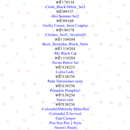
หน้า 7#134
-Cloth_Black-White_Set1
หน้า8#157
-Hot Summer Set2
หน้า9#168
-Guilty Crown_Inori Cosplay
หน้า 9#178
-Clothes_SeeU_Vocaloid3
หน้า 10#194
-Inori_Yuzuriha_Black_Suite
หน้า 11#204
-My Black Cat
หน้า 11#204
-Secret Police Set
หน้า12#223
Lolita Lady
หน้า13#256
Pada Talesrunner suite
หน้า13#256
Pumpkin Pumpkin!
หน้า13#256
Sweet cute
หน้า13#256
-ColourfulXMelody Miku/Rin
-Colourful X So-cool
-I'am Creeper
-Pon Pon Pon 2 Style
-Sweet'z Pastel