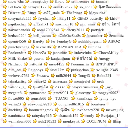
snow_cha
neungticky
finoro
senmeemee
tanmhs
FoOnZa
hazaya8177
arms197677
so_cool
นุ๊งหมีmoomin
Descent
Rince
as77_stala
ThePrinzz
Maysudza
sorrynakab555
faychan
likaly11
GifteD_butterfly
kirio
papikochan
giftzaffk1
suwimon10
pim_sims
อุจิวะ อิทาจิ
naiyachanokk
aom17092541
cherry2011
pattylek
herbza9294
bell_warun
nOobOwZaaSs
beamzber
Semoniiz
openu4556
BareRy
Fo_FundayG
nokkhlongsam
AIKO-Z
punchychang
kikza106
BAYKANTIKA
tutpicha
Pookundiiz
HmeeZa
janoidiiz
linloveluka
ChocoMilky
Milk_shake
pass-m
kanjanijnun
พัชรีภรณ์
Anergy
Natthaoo
nattonat
mew4455
Poommarin
เปาเปาเปาเปา
Aim_aoi
Rainboyz
fasai77m
pinksaehan
twilight12345
wvloveu7531
Praaaew
milk2644
Tong43
Bobo221
tainakaritsu
wawa42
tanzerzaa
memieeiei
urok
SaNook_z_
ยู-เอฟ-โอ
23337
ployversusversus
_av_
megatef4
zomozomo
praew001
glassesme
tongeye0002
flower005
toursab66
_TUANG_
kannikaza
lynny_hyo
warin23
adawong39213
donghae861015
bonsteres
duckling
boomerangrock
นุ้งพีซ
lovehoney220
mewzajung
namfonzaa
rainyday515
chanatda152
cooly
Evejajaa_14
wannakorn000
nok210533
monkeynk
COOL NUM
filmp