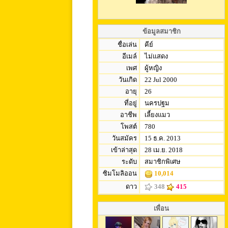
ข้อมูลสมาชิก
ชื่อเล่น
คีย์
อีเมล์
ไม่แสดง
เพศ
ผู้หญิง
วันเกิด
22 Jul 2000
อายุ
26
ที่อยู่
นครปฐม
อาชีพ
เลี้ยงแมว
โพสต์
780
วันสมัคร
15 ธ.ค. 2013
เข้าล่าสุด
28 เม.ย. 2018
ระดับ
สมาชิกพิเศษ
ซิมโมลิออน
10,014
ดาว
348
415
เพื่อน