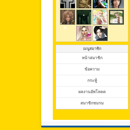
เมนูสมาชิก
หน้าสมาชิก
ข้อความ
กระทู้
ผลงานอัพโหลด
สมาชิกชมรม