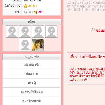
ระดับ
สมาชิกทั่วไป
หมด ตัวละครยังสวยสู้ซิ
ซิมโมลิออน
20,417
สนุกดี แต่ยังไม่มากเท่าไ
ถ้าเป็นไปได้นะซิมส์ 5 
ดาว
508
208
เพื่อน
ถ้าชอบเล
เดี๋ยว!!! อย่าพึ่งกด
เมนูสมาชิก
หน้าสมาชิก
แล้ว ลองอ่านดูก่อนน
MV อะไรไปแล้วก็เข้าไ
ข้อความ
ตรงหน้าสมาชิกที่นี่ก็ไ
แล้ววววว!!!
กระทู้
ผลงานอัพโหลด
สมาชิกชมรม