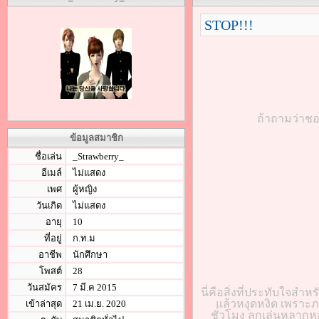
STOP!!!
ถ้าถามว่าชอ
ข้อมูลสมาชิก
ชื่อเล่น
_Strawberry_
อีเมล์
ไม่แสดง
เพศ
ผู้หญิง
วันเกิด
ไม่แสดง
อายุ
10
ที่อยู่
ก.ท.ม
อาชีพ
นักศึกษา
โพสต์
28
วันสมัคร
7 มี.ค 2015
นี่คือสิ่งที่ประทับใจสำห
แล้วหงุดหงิด เพราะภ
เข้าล่าสุด
21 เม.ย. 2020
ชั่วโมง ลูกเล่นหลากห