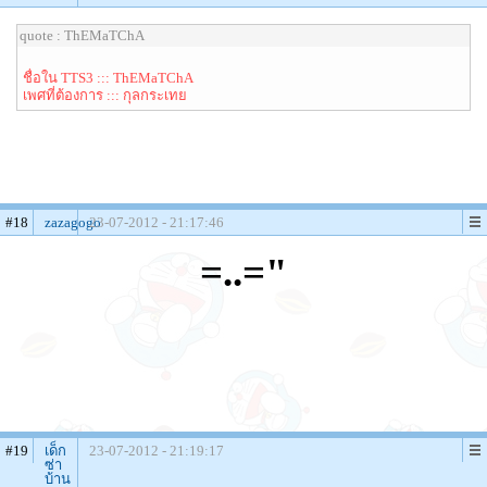
quote : ThEMaTChA
ชื่อใน TTS3 ::: ThEMaTChA
เพศที่ต้องการ ::: กุลกระเทย
#18
zazagogo
23-07-2012 - 21:17:46
=..="
#19
เด็ก
23-07-2012 - 21:19:17
ซ่า
บ้าน