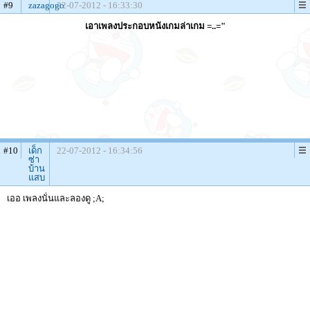
#9
zazagogo
22-07-2012 - 16:33:30
เอาเพลงประกอบหนังเกมล่าเกม =..="
#10
เด็ก
22-07-2012 - 16:34:56
ซ่า
บ้าน
แสบ
เออ เพลงนั่นและลองดู ;A;