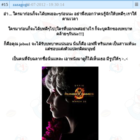
#15
zazagogo
23-07-2012 - 19:30:14
อ่า ... ใครมาก่อนก็จะได้บทเยอะๆก่อนนะ อย่าพึ่งบอกว่าคนรู้จักให้บทดีๆ เราให้
ตามเวลา
ใครมาก่อนก็จะได้บทดีๆไป [ใครที่บอกเพศอย่างไร ก็จะบุคลิกของบทบาท
คล้ายๆกันนะ!!!]
ก็คือคุณ jobsu1 จะได้รับบทบาทแน่นอน นั่นก็คือ เอฟฟี่ ทรินเกต เป็นสาวแท้นะ
แต่ชอบแต่งตัวแปลกผิดมนุษย์
เป็นคนที่จับฉลากชื่อนั่นแหละ เอาหนังมาดูก็ได้เห็นเธอ มีรูปให้ๆ >..<