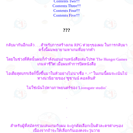
Contents Two!!!
Contents Three!!!
Contents Four!!!
Contents Five!!!
???
กลับมากันอีกแล้ว . . . สำหรับการสร้างเกม RPG ห่วยๆของผม ในการกลับมา
ครั้งนี้ผมพยายามหาเกมที่อยากทำ
โดยในช่วงที่คิดนั้นผมก็กำลังนอนอ่านหนังสือเล่มโปรด 'The Hunger Games
เกมล่าชีวิต' เมื่อผมทำการปิดหนังสือ
ไอเดียสุดบรรเจิดก็ปิ๊งขึ้นมาในหัวอย่างไม่น่าเชื่อ =..=" ในเกมนี้ผมจะเน้นไป
ทางนวนิยายของ 'ซูซานน์ คอลลินส์'
ไม่ใช่เน้นไปทางภาพยนตร์ของ 'Lionsgate studio'
.
.
.
สำหรับผู้ที่สมัครร่วมเล่นเกมกับผม จะถูกคัดเลือกเป็นตัวละครต่างๆเอง
เนื่องจากถ้าจะให้เลือกกันเองคงจะวุ่นวาย