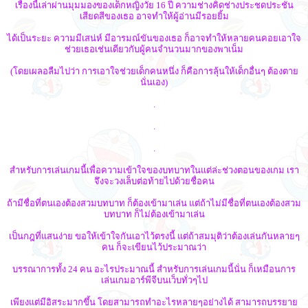
เรื่องนี้เล่าผ่านมุมมองของเด็กหญิงวัย 16 ปี ความช่างคิดช่างประชดประชัน
เสียดสีของเธอ อาจทำให้ผู้อ่านมีรอยยิ้ม
ได้เป็นระยะ ความมีเสน่ห์ มีอารมณ์ขันของเธอ ก็อาจทำให้หลายคนคอยเอาใจ
ช่วยเธอเช่นเดียวกับผู้คนจำนวนมากของพาเน็ม
(โดยเผลอลืมไปว่า การเอาใจช่วยเด็กคนหนึ่ง ก็คือการลุ้นให้เด็กอื่นๆ ต้องตาย
นั่นเอง)
.
.
.
สำหรับการเล่นเกมนี้เพื่อความเข้าใจของบทบาทในแต่ล่ะช่วงตอนของเกม เรา
จึงจะวงเล็บต่อท้ายไปด้วยชื่อคน
ถ้ามีชื่อที่ตนเองต้องสวมบทบาท ก็ต้องเข้ามาเล่น แต่ถ้าไม่มีชื่อที่ตนเองต้องสวม
บทบาท ก็ไม่ต้องเข้ามาเล่น
เป็นกฎที่แสนง่าย ขอให้เข้าใจกันเอาไว้ตรงนี้ แต่ถ้าสมมุติว่าต้องเล่นกันหลายๆ
คน ก็จะเขียนไว้ประมาณว่า
บรรณาการทั้ง 24 คน อะไรประมาณนี้ สำหรับการเล่นเกมนี้นั่น ก็เหมือนการ
เล่นเกมอาร์พีจีบนเว็บทั่วๆไป
เพียงแต่มีอิสระมากขึ้น โดยสามารถทำอะไรหลายๆอย่างได้ สามารถบรรยาย