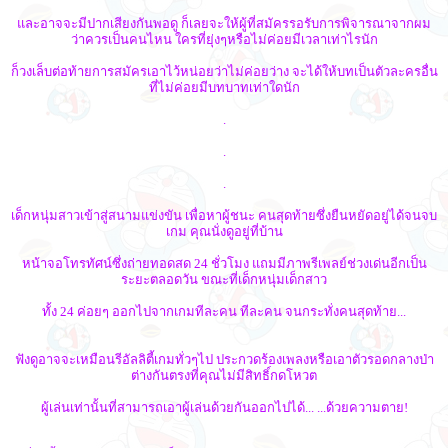
และอาจจะมีปากเสียงกันพอดู ก็เลยจะให้ผู้ที่สมัครรอรับการพิจารณาจากผม
ว่าควรเป็นคนไหน ใครที่ยุ่งๆหรือไม่ค่อยมีเวลาเท่าไรนัก
ก็วงเล็บต่อท้ายการสมัครเอาไว้หน่อยว่าไม่ค่อยว่าง จะได้ให้บทเป็นตัวละครอื่น
ที่ไม่ค่อยมีบทบาทเท่าใดนัก
.
.
.
เด็กหนุ่มสาวเข้าสู่สนามแข่งขัน เพื่อหาผู้ชนะ คนสุดท้ายซึ่งยืนหยัดอยู่ได้จนจบ
เกม คุณนั่งดูอยู่ที่บ้าน
หน้าจอโทรทัศน์ซึ่งถ่ายทอดสด 24 ชั่วโมง แถมมีภาพรีเพลย์ช่วงเด่นอีกเป็น
ระยะตลอดวัน ขณะที่เด็กหนุ่มเด็กสาว
ทั้ง 24 ค่อยๆ ออกไปจากเกมทีละคน ทีละคน จนกระทั่งคนสุดท้าย...
ฟังดูอาจจะเหมือนรีอัลลิตี้เกมทั่วๆไป ประกวดร้องเพลงหรือเอาตัวรอดกลางป่า
ต่างกันตรงที่คุณไม่มีสิทธิ์กดโหวต
ผู้เล่นเท่านั้นที่สามารถเอาผู้เล่นด้วยกันออกไปได้... ...ด้วยความตาย!