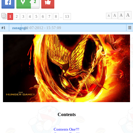
2
A
A
A
1
2
3
4
5
6
7
8
...
13
A
#1
zazagogo
22-07-2012 - 15:57:09
Contents
Contents One!!!