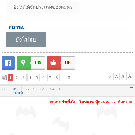
ยังไม่ได้จัดประเภทของละคร
สถานะ
ยังไม่จบ
149
186
A
A
A
1
2
3
4
5
6
7
8
...
15
A
#1
ชน
16-12-2012 - 13:45:01
กนันท์
หยุด! อย่าเพิ่งไป~ โหวตกระทู้ก่อนค่ะ -/\- .ก้มกราบ