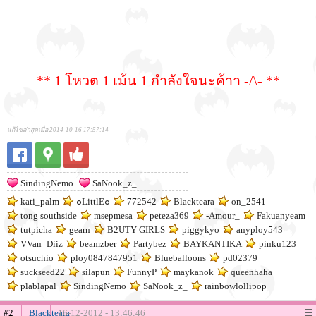
** 1 โหวต 1 เม้น 1 กำลังใจนะค้าา -/\- **
แก้ไขล่าสุดเมื่อ 2014-10-16 17:57:14
SindingNemo
SaNook_z_
kati_palm
๐LittlE๐
772542
Blackteara
on_2541
tong southside
msepmesa
peteza369
-Amour_
Fakuanyeam
tutpicha
gearn
B2UTY GIRLS
piggykyo
anyploy543
VVan_Diiz
beamzber
Partybez
BAYKANTIKA
pinku123
otsuchio
ploy0847847951
Blueballoons
pd02379
suckseed22
silapun
FunnyP
maykanok
queenhaha
plablapal
SindingNemo
SaNook_z_
rainbowlollipop
#2
Blackteara
16-12-2012 - 13:46:46