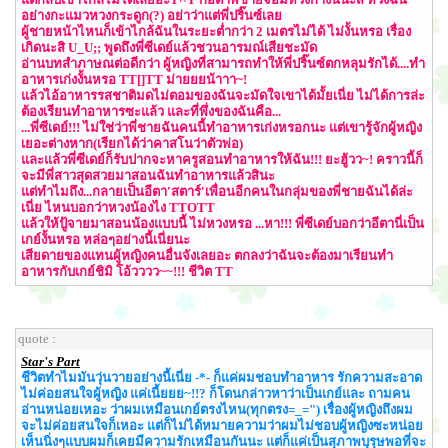
อย่างกะแมวหวงกระดูก(?) อย่าว่าแต่พี่ปริ๊นซ์เลย
ผู้ชายหน้าไหนก็เข้าไกล้ฉันในระยะต่ำกว่า 2 เมตรไม่ได้ ไม่งั้นหรอ เรื่อง
เกิดนะสิ U_U;; พูดถึงพี่ซีเดย์แล้วชวนอารมณ์เสียชะมัด
อ่านบทสำภาษณต่อดีกว่า ผู้หญิงที่สามารถทำให้พี่ปริ๊นซ์ตกหลุมรักได้....ทำ
อาหารเก่งงั้นหรอ TT[]TT ม่ายยยน้าาา~!
แล้วไอ้อาหารรสชาติมดไม่ตอมของฉันจะมัดใจเขาได้มั้ยเนี่ย ไม่ได้การล่ะ
ต้องเรียนทำอาหารซะแล้ว และที่พึ่งของฉันคือ...
...พี่ซีเดย์!!! ไม่ใช่ว่าพี่ชายฉันคนนี้ทำอาหารเก่งหรอกนะ แต่เขารู้จักผู้หญิง
เยอะต่างหาก(เรียกได้ว่าคาสโนว่าตัวพ่อ)
และแล้วพี่ซีเดย์ก็รับปากจะหาครูสอนทำอาหารให้ฉัน!!! ยะฮู้วว~! คราวนี้ก็
จะมีพี่สาวสุดสวยมาสอนฉันทำอาหารแล้วสินะ
แต่ทำไมถึง...กลายเป็นอีตา'สตาร์'เพื่อนอีกคนในกลุ่มของพี่ชายฉันได้ล่ะ
เนี่ย ไหนบอกว่าหวงน้องไง TTOTT
แล้วให้ปู้จายมาสอนน้องแบบนี้ ไม่หวงหรอ ...หา!!! พี่ซีเดย์บอกว่าอีตานี่เป็น
เกย์งั้นหรอ หล่อๆอย่างนี้เนี่ยนะ
เสียดายของแทนผู้หญิงคนอื่นจังเลยอะ ตกลงว่าฉันจะต้องมาเรียนทำ
อาหารกับเกย์ชิมิ โอ้วววว~~!!! ชีวิต TT
quote :
Star's Part
ชีวิตทำไมมันวุ่นวายอย่างนี้เนี่ย -*- ก็แค่ผมชอบทำอาหาร รักความสะอาด
ไม่ค่อยสนใจผู้หญิง แค่เนี้ยยย~!!? ก็โดนกล่าวหาว่าเป็นเกย์และ ถามคน
อ่านหน่อยเหอะ ว่าผมเหมือนเกย์ตรงไหน(ทุกตรง=_=") เรื่องผู้หญิงถึงผม
จะไม่ค่อยสนใจก็เหอะ แต่ก็ไม่ได้หมายความว่าผมไม่ชอบผู้หญิงซะหน่อย
เห็นนิ่งๆแบบผมก็เคยมีความรักเหมือนกันนะ แต่ก็แค่เป็นสุภาพบุรุษพอที่จะ