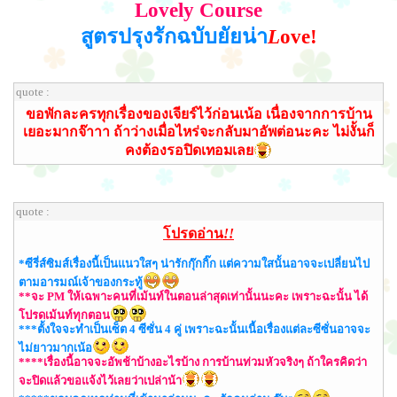
Lovely Course
สูตรปรุงรักฉบับยัยน่า
L
ove!
quote :
ขอพักละครทุกเรื่องของเจียร์ไว้ก่อนเน้อ เนื่องจากการบ้าน
เยอะมากจ๊าาา ถ้าว่างเมื่อไหร่จะกลับมาอัพต่อนะคะ ไม่งั้นก็
คงต้องรอปิดเทอมเลย
quote :
โปรดอ่าน
!!
*ซีรี่ส์ซิมส์เรื่องนี้เป็นแนวใสๆ น่ารักกุ๊กกิ๊ก แต่ความใสนั้นอาจจะเปลี่ยนไป
ตามอารมณ์เจ้าของกระทู้
**จะ PM ให้เฉพาะคนที่เม้นท์ในตอนล่าสุดเท่านั้นนะคะ เพราะฉะนั้น ได้
โปรดเม้นท์ทุกตอน
***ตั้งใจจะทำเป็นเซ็ต 4 ซีซั่น 4 คู่ เพราะฉะนั้นเนื้อเรื่องแต่ละซีซั่นอาจจะ
ไม่ยาวมากเน้อ
****เรื่องนี้อาจจะอัพช้าบ้างอะไรบ้าง การบ้านท่วมหัวจริงๆ ถ้าใครคิดว่า
จะปิดแล้วขอแจ้งไว้เลยว่าเปล่าน้า