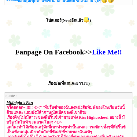
*****ขอบคุณทุกท่านที่เข้ามาอ่านนะคะ รักคนอ่าน จุ๊บๆ
โปสเตอร์(New!อีกแล้ว
)
Fanpage On Facebook>>
Like Me!!
เรื่องย่อ(ที่แสนจะยาวTT)
quote :
Midnight's Part
กรี๊ดดดดด~!!!!! >O<" 'พี่ปริ๊นซ์'ของฉันลงหนังสือพิมพ์ของโรงเรียนวันนี้
ด้วยแหละ แถมยังมีสำภาษณ์สเป๊คของพี่เขาด้วย
เรื่องดีๆ(ไม่)มีสาระของพี่ปริ๊นซ์เจ้าชายแห่ง Kiss Hight school อย่างนี้ มี
หรือ'มิดไนท์'จะพลาด โฮะๆ ^O^
แต่ก็คงทำได้เพียงแค่รู้จักพี่เขาห่างๆเท่านั้นแหละ กระซิกๆ ทั้งๆที่พี่ปริ๊นซ์
เป็นเพื่อนกลุ่มเดียวกันกับ'พี่ซีเดย์'พี่ชายของฉันแท้ๆ
แต่กลับเข้าไกล้ไม่ได้เลยอะT^T ก็อีตาพี่ชายจอมหวงก้างนี่น่ะสิ หวงฉัน