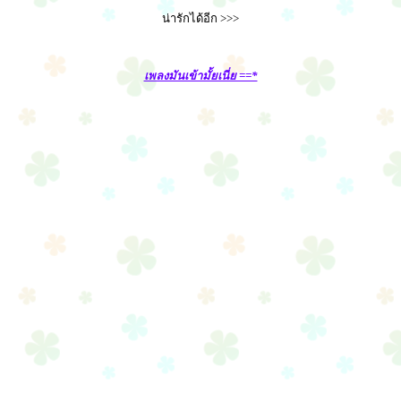
น่ารักได้อีก >>>
เพลงมันเข้ามั้ยเนี่ย ==*