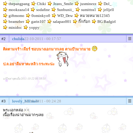
thepangpang
Chiki
Jeans_Smile
jusminezz
Dol_
mookzaza14
sodafine
Sunbunii_
sumittra1
jelljell
giftmomo
0ominkyo0
WD_Dew
หมวยหมวย12345
beamzber
garin107
salapao001
กิ๊กก๊อก
BG Badgirl
minidoc
yoppy
#2
chulida
22-10-2011 - 00:17:57
ติดตามจร้า เจียร์ ชอบนางเอกมากเลย ตาแบ๊วมากมาย
ป.ล.อย่าลืมหาตะหลิว กระทะน่ะ
แก้ไขล่าสุดเมื่อ 2011-10-22 00:18:50
#3
lovely_billmade
22-10-2011 - 00:24:28
พระเอกหล่อ > <
เนื้อเรื่องน่าอ่านมากๆเลย