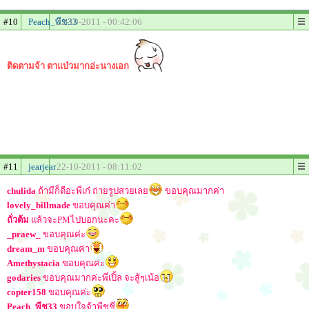
#10
Peach_พีช33
22-10-2011 - 00:42:06
ติดตามจ้า ตาแบ๋วมากอ่ะนางเอก
#11
jearjear
22-10-2011 - 08:11:02
chulida
ถ้ามีก็ดีอะพี่เก๋ ถ่ายรูปสวยเลย
ขอบคุณมากค่า
lovely_billmade
ขอบคุณค่า
ถั่วต้ม
แล้วจะPMไปบอกนะคะ
_praew_
ขอบคุณค่ะ
dream_m
ขอบคุณค่า
Amethystacia
ขอบคุณค่ะ
godaries
ขอบคุณมากค่ะพี่เปิ้ล จะสู้ๆเน้อ
copter158
ขอบคุณค่ะ
Peach_พีช33
ขอบใจจ้าพีชชี่