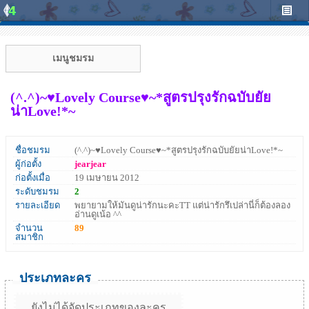
เมนูชมรม
(^.^)~♥Lovely Course♥~*สูตรปรุงรักฉบับยัย
น่าLove!*~
ชื่อชมรม
(^.^)~♥Lovely Course♥~*สูตรปรุงรักฉบับยัยน่าLove!*~
ผู้ก่อตั้ง
jearjear
ก่อตั้งเมื่อ
19 เมษายน 2012
ระดับชมรม
2
รายละเอียด
พยายามให้มันดูน่ารักนะคะTT แต่น่ารักรึเปล่านี่ก็ต้องลอง
อ่านดูเน้อ ^^
จำนวน
89
สมาชิก
ประเภทละคร
ยังไม่ได้จัดประเภทของละคร