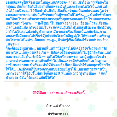
ยอมเสียสละให้เพื่อน แค่นั้นเอง...(แก้ตัวชัดๆ-*-) ผมเข้าใจนะว่าเพื่อนๆใน
กลุ่มผมมันก็แกล้งกันไปอย่างงั้นแหละ มันรู้แหละว่าผมไม่ได้เป็นเกย์ แต่
เว้นไว้คนนึงนะ...'ไอ้ซีเดย์' มันปักใจเชื่อเต็มๆว่าผมเป็นเกย์แน่นอน ไม่ว่า
ผมจะพยายามบอกมันกี่ครั้งว่าผมเป็นผู้ชายมันก็ไม่ฟัง=__= มิหนำซ้ำยังมา
ขอให้ผมไปสอนทำอาหารน้องสาวสุดรักสุดหวงของมันอีก ไหนบอกวาหวง
นักหวงหนาไงฟระ==* ยังไงผมก็ไม่สอนหรอก เฮอะ!เรื่องอะไรจะเสียสละ
เวลานอนอันมีค่า(?)ของผมไปล่ะ แต่คงปฎิเสธไม่ได้แล้วสิ เพราะซีเดย์มันขู่
ว่าถ้าไม่ไปสอนน้องมันทำอาหาร มันจะเอาเรื่องที่ผมเป็นเกย์พร้อมภาพ
หยองๆซึ่งมีผมกะไอ้ปริ๊นซ์จุ๊บปากกันโดยบังเอิญ ส่งไปให้พ่อผมที่อเมริกาดู
มันไปถ่ายได้ไงฟระเนี่ยยยย~!!!=[]=; ถ้าพ่อรู้เรื่องนี้ต้องให้ผมกลับอเมริกา
แน่ๆ T^T
ก็คงต้องยอมแล้วล่ะ... อยากเห็นหน้าน้องสาวไอ้ซีเดย์จริงจริ๊งว่าจะน่ารัก
ขนาดไหน เห็นหวงเหลือเกิน-*- นิสัยคงขี้อ้อนๆแบบเด็กไม่รู้จักโตสินะ ...แต่
พอมาเจอแล้ว ก็น่ารักดีนี่-///- แต่ไม่ใช่สเป๊คผมหรอกนะ ผู้หญิงอะไร ทำ
อาหารห่วยแตกมาก งานบ้านก็ทำไม่เป็น==* เพลียร์เหลือเกิ๊นน ในฐานะ
ว่าที่เชฟอย่างผม มีหรือจะทำให้ตัวเองเสียชื่อ!? ต้องทำให้หลักสูตรนี้สำเร็จ
ให้ได้... แต่แล้วผมก็ไปล้วงความลับของยัยนี่มาได้่ ...อยากทำอาหารเป็น
เพราะอยากให้ไอ้ปริ๊นซ์สนใจงั้นหรอ หึ ที่แท้ก็พวกบ้าผู้ชายนี่เอง- -* แต่ก็
ช่างเหอะ ยังไงก็ต้องสอนยัยนี่ให้ได้
มีให้เลือก 3 อย่างนะคะถ้าชอบเรื่องนี้
ถ้าคุณน่ารัก >>>
น่ารักมาก >>>