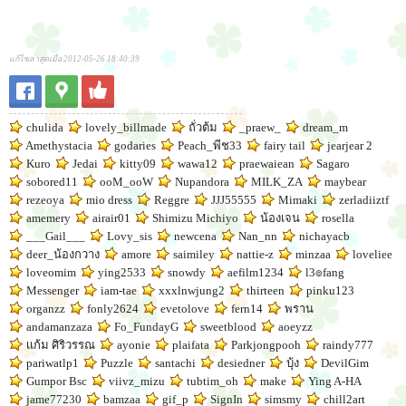
แก้ไขล่าสุดเมื่อ 2012-05-26 18:40:39
chulida
lovely_billmade
ถั่วต้ม
_praew_
dream_m
Amethystacia
godaries
Peach_พีช33
fairy tail
jearjear 2
Kuro
Jedai
kitty09
wawa12
praewaiean
Sagaro
sobored11
ooM_ooW
Nupandora
MILK_ZA
maybear
rezeoya
mio dress
Reggre
JJJ55555
Mimaki
zerladiiztf
amemery
airair01
Shimizu Michiyo
น้องเจน
rosella
___Gail___
Lovy_sis
newcena
Nan_nn
nichayacb
deer_น้องกวาง
amore
saimiley
nattie-z
minzaa
loveliee
loveomim
ying2533
snowdy
aefilm1234
l3๏fang
Messenger
iam-tae
xxxlnwjung2
thirteen
pinku123
organzz
fonly2624
evetolove
fern14
พราน
andamanzaza
Fo_FundayG
sweetblood
aoeyzz
เเก้ม ศิริวรรณ
ayonie
plaifata
Parkjongpooh
raindy777
pariwatlp1
Puzzle
santachi
desiedner
บุ้ง
DevilGim
Gumpor Bsc
viivz_mizu
tubtim_oh
make
Ying A-HA
jame77230
bamzaa
gif_p
SignIn
simsmy
chill2art