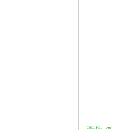
edit
CHILL PILL
&
Jeno
dis 250512 00: