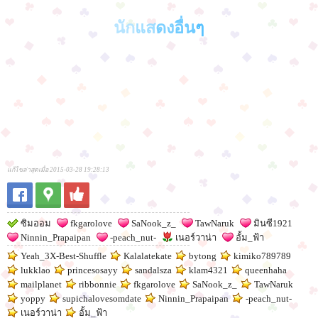
นัก
แส
ดง
อื่น
ๆ
แก้ไขล่าสุดเมื่อ 2015-03-28 19:28:13
ซิมออม
fkgarolove
SaNook_z_
TawNaruk
มินซี1921
Ninnin_Prapaipan
-peach_nut-
เนอร์วาน่า
อั้ม_ฟ้า
Yeah_3X-Best-Shuffle
Kalalatekate
bytong
kimiko789789
lukklao
princesosayy
sandalsza
klam4321
queenhaha
mailplanet
ribbonnie
fkgarolove
SaNook_z_
TawNaruk
yoppy
supichalovesomdate
Ninnin_Prapaipan
-peach_nut-
เนอร์วาน่า
อั้ม_ฟ้า