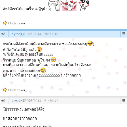
อัพให้เราได้อ่านเร็วนะ สู้ๆน้า
Undertaker_
#8
bytong
01-06-2014 - 20:31:10
กระโดดตีลังกาม้วนตัวมาสมัครชมรม ชะแว้งงงงงงงงง(
)
ฟ้าใสกับไคล์มีลูกแล้ว
ระวังฉันจะแย่งพ่อเธอไปนะ5555
ว้าวหนุ่มญี่ปุ่นสุดหล่อ 'คุโระจัง'
บางทีเอาอาจจะเปลี่ยนเป้าหมายจากไคล์เป็นคุโระจังงงงง
ตามมาจากแบดบอยเยย
ปล้ำลิง.ทำไมเราฮาเพลง5555555555 น่ารัากกกกก
Undertaker_
#9
kimiko789789
01-06-2014 - 21:30:42
โอ้วววววพระเอกหล่อได้ใจ
นางเอกน่าร้ากกกกกก