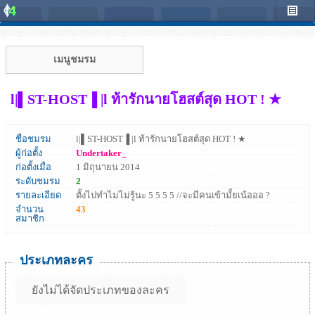
เมนูชมรม
l|▌ST-HOST▐ |l ท้ารักนายโฮสต์สุด HOT ! ★
ชื่อชมรม
l|▌ST-HOST▐ |l ท้ารักนายโฮสต์สุด HOT ! ★
ผู้ก่อตั้ง
Undertaker_
ก่อตั้งเมื่อ
1 มิถุนายน 2014
ระดับชมรม
2
รายละเอียด
ตั้งไปทำไมไม่รู้นะ 5 5 5 5 //จะมีคนเข้ามั้ยเน้อออ ?
จำนวน
43
สมาชิก
ประเภทละคร
ยังไม่ได้จัดประเภทของละคร