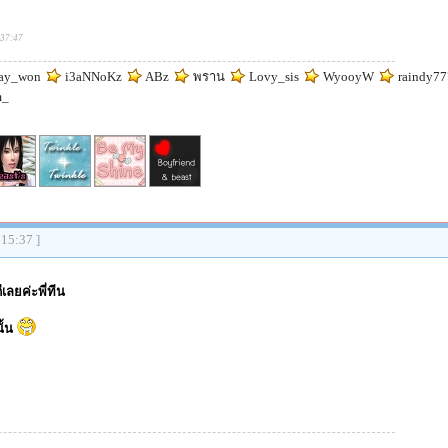
:37:47
y_won
i3aNNoKz
ABz
พราน
Lovy_sis
WyooyW
raindy77
m_
:15:37 ]
เลยค่ะพี่ทีน
ั้น