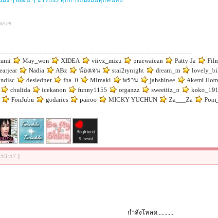
:08:09
umi
May_won
XIDEA
viivz_mizu
praewaiean
Patty-Ja
Fil
earjear
Nadia
ABz
น้องเจน
stai2rynight
dream_m
lovely_bi
ndisc
desiedner
fha_0
Mimaki
พราน
jahshinee
Akemi Hom
chulida
icekanon
funny1155
organzz
sweetiiz_n
koko_19
FonJubu
godaries
pairoo
MICKY-YUCHUN
Za___Za
Pom
:53:57 ]
กำลังโหลด...........