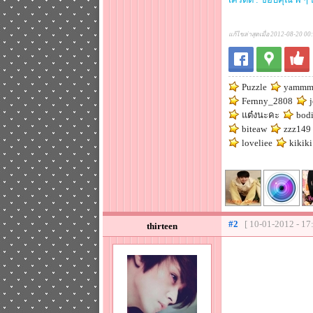
แก้ไขล่าสุดเมื่อ 2012-08-20 00
Puzzle
yammm
Fernny_2808
j
แต๋งนะคะ
bodi
biteaw
zzz149
loveliee
kikiki
#2
[ 10-01-2012 - 17
thirteen