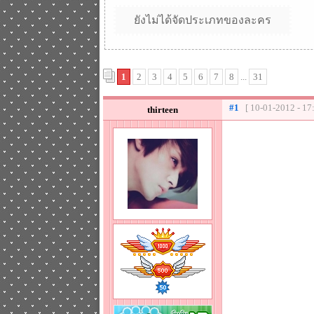
ยังไม่ได้จัดประเภทของละคร
1
2
3
4
5
6
7
8
...
31
#1
[ 10-01-2012 - 17
thirteen