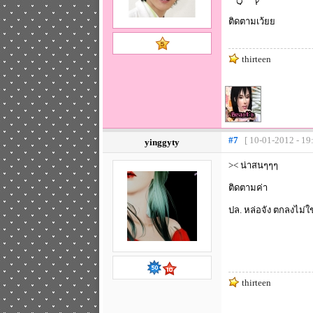
ติดตามเว้ยย
thirteen
#7
[ 10-01-2012 - 19
yinggyty
>< น่าสนๆๆๆ
ติดตามค่า
ปล. หล่อจัง ตกลงไม่ใ
thirteen