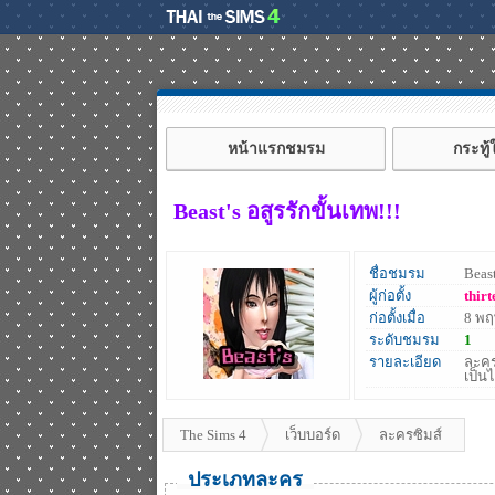
หน้าแรกชมรม
กระทู
Beast's อสูรรักขั้นเทพ!!!
ชื่อชมรม
Beast
ผู้ก่อตั้ง
thirt
ก่อตั้งเมื่อ
8 พ
ระดับชมรม
1
รายละเอียด
ละคร
เป็น
The Sims 4
เว็บบอร์ด
ละครซิมส์
ประเภทละคร