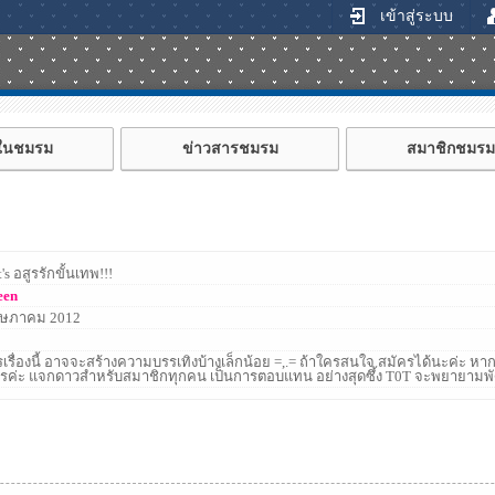
เข้าสู่ระบบ
้ในชมรม
ข่าวสารชมรม
สมาชิกชมรม
's อสูรรักขั้นเทพ!!!
een
ฤษภาคม 2012
เรื่องนี้ อาจจะสร้างความบรรเทิงบ้างเล็กน้อย =,.= ถ้าใครสนใจ สมัครได้นะค่ะ ห
ไรค่ะ แจกดาวสำหรับสมาชิกทุกคน เป็นการตอบแทน อย่างสุดซึ้ง T0T จะพยายามพัฒ