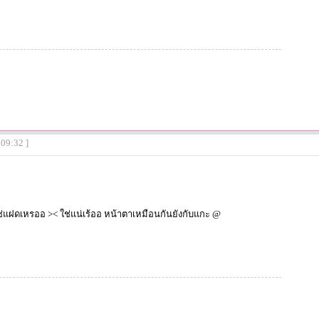
:09:32 ]
ช่แฝดเหรออ >< ใช่แน่เร้ออ หน้าตาเหมือนกันยังกับแกะ @