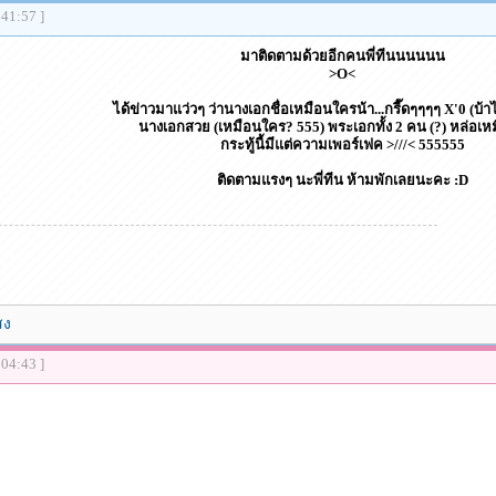
:41:57 ]
มาติดตามด้วยอีกคนพี่ทีนนนนนน
>O<
ได้ข่าวมาแว่วๆ ว่านางเอกชื่อเหมือนใครน้า...กรี๊ดๆๆๆๆ X'0 (บ้า
นางเอกสวย (เหมือนใคร? 555) พระเอกทั้ง 2 คน (?) หล่อเห
กระทู้นี้มีแต่ความเพอร์เฟค >///< 555555
ติดตามแรงๆ นะพี่ทีน ห้ามพักเลยนะคะ :D
สง
:04:43 ]