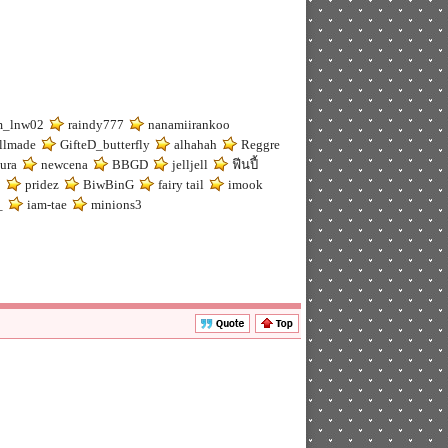
m_lnw02
raindy777
nanamiirankoo
llmade
GifteD_butterfly
alhahah
Reggre
ura
newcena
BBGD
jelljell
ฟีนปี้
1
pridez
BiwBinG
fairy tail
imook
_
iam-tae
minions3