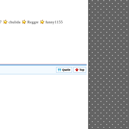
7
chulida
Reggre
funny1155