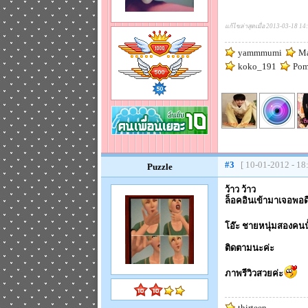
แก้ไขล่าสุดเมื่อ 2013-03-18 14
yammmumi
Ma
koko_191
Po
#3
[ 10-01-2012 - 18
Puzzle
ว้าว ว้าว
ล็อคอินเข้ามาเจอพอดี
โอ๊ะ ชายหนุ่มสองคนน
ติดตามนะค่ะ
ภาพรีวิวสวยค่ะ
thirteen