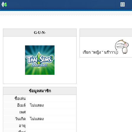
G-U-N-
เรียก "หญิง " นร๊าาา
ข้อมูลสมาชิก
ชื่อเล่น
อีเมล์
ไม่แสดง
เพศ
วันเกิด
ไม่แสดง
อายุ