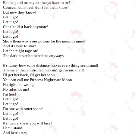
Be the good mare you always have to be!
Conceal, don't feel, don't let them know!
But now they know!
Let it go!
Let it go!
Can't hold it back anymore!
Let it go!
Let it go!
Show them why your powers for the moon is mine!
And it's here to stay!
Let the night rage on!
The dark never bothered me anyways.
It's funny how some distance makes everything seem small
The sister that controlled me can't get to me at all!
I'll get her back, i'll get her soon.
You can call me Princess Nightmare Moon.
No right, no wrong.
No rules for me!
I'm free!
Let it go!
Let it go!
I'm one with outer space!
Let it go!
Let it go!
It's the darkness you will face!
Here i stand!
And here i stay!