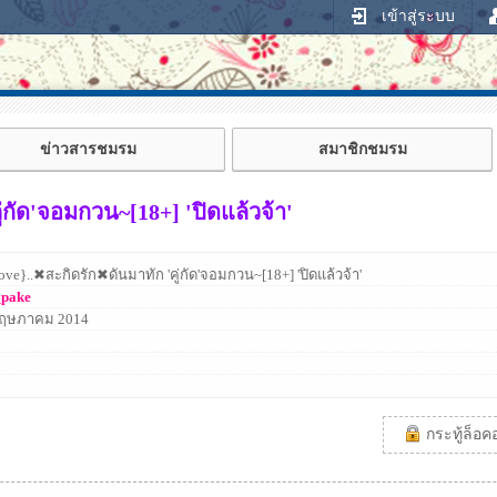
เข้าสู่ระบบ
ข่าวสารชมรม
สมาชิกชมรม
่กัด'จอมกวน~[18+] 'ปิดแล้วจ้า'
love}..✖สะกิดรัก✖ดันมาทัก 'คู่กัด'จอมกวน~[18+] 'ปิดแล้วจ้า'
pake
พฤษภาคม 2014
กระทู้ล็อคอย