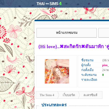
หน้าแรกชมรม
{Hi love}..✖สะกิดรัก✖ดันมาทัก 'คู
ชื่อชมรม
{Hi 
ผู้ก่อตั้ง
pim_
ก่อตั้งเมื่อ
24 
ระดับชมรม
0
รายละเอียด
The Sims 4
เว็บบอร์ด
ละครซิมส์
ประเภทละคร