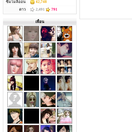
ซิมโมลิออน
42,748
ดาว
2,491
791
เพื่อน