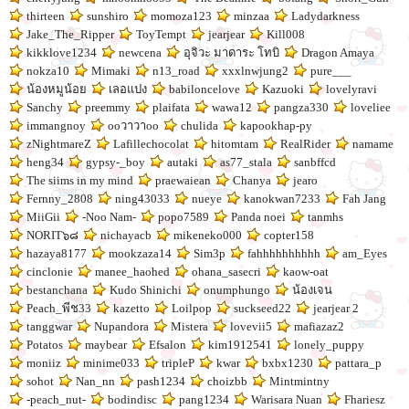
thirteen
sunshiro
momoza123
minzaa
Ladydarkness
Jake_The_Ripper
ToyTempt
jearjear
Kill008
kikklove1234
newcena
อุจิวะ มาดาระ โทบิ
Dragon Amaya
nokza10
Mimaki
n13_road
xxxlnwjung2
pure___
น้องหมูน้อย
เลอแปง
babiloncelove
Kazuoki
lovelyravi
Sanchy
preemmy
plaifata
wawa12
pangza330
loveliee
immangnoy
ooวาวาoo
chulida
kapookhap-py
zNightmareZ
Lafillechocolat
hitomtam
RealRider
namame
heng34
gypsy-_boy
autaki
as77_stala
sanbffcd
The siims in my mind
praewaiean
Chanya
jearo
Fernny_2808
ning43033
nueye
kanokwan7233
Fah Jang
MiiGii
-Noo Nam-
popo7589
Panda noei
tanmhs
NORIT๖๘
nichayacb
mikeneko000
copter158
hazaya8177
mookzaza14
Sim3p
fahhhhhhhhhh
am_Eyes
cinclonie
manee_haohed
ohana_sasecri
kaow-oat
bestanchana
Kudo Shinichi
onumphungo
น้องเจน
Peach_พีช33
kazetto
Loilpop
suckseed22
jearjear 2
tanggwar
Nupandora
Mistera
lovevii5
mafiazaz2
Potatos
maybear
Efsalon
kim1912541
lonely_puppy
moniiz
minime033
tripleP
kwar
bxbx1230
pattara_p
sohot
Nan_nn
pash1234
choizbb
Mintmintny
-peach_nut-
bodindisc
pang1234
Warisara Nuan
Fhariesz