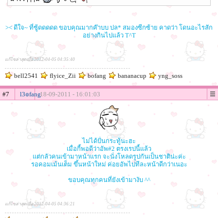
>< ดีใจ~ ที่ซู้ดดดดด ขอบคุณมากค๊าบบ ปล* สมองซีกซ้าย คาดว่า โดนอะไรสัก
อย่างกินไปแล้ว T^T
แก้ไขล่าสุดเมื่อ 2012-04-05 04:35:40
bell2541
flyice_Zii
bofang
bananacup
yng_soss
#7
l3๏fang
18-09-2011 - 16:01:03
ไม่ได้ปั่นกระทู้นะฮะ
เมื่อกี้พอดีว่าอัพ#2 ตรงเรปนี้แล้ว
แต่กลัวคนเข้ามาหน้าแรก จะนั่งโหลดรูปกันเป็นชาติน่ะค่ะ
รอคอมเม้นเต็ม ขึ้นหน้าใหม่ ค่อยอัพไปทีละหน้าดีกว่าเนอะ
ขอบคุณทุกคนที่ยังเข้ามางับ ^^
แก้ไขล่าสุดเมื่อ 2012-04-05 04:36:21