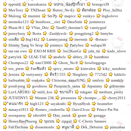
rpptsnll
kanzakanza
นปกน_น้องปุ๊กกี้เน่า
beaugcs39
MeeToey
TNZheart
Butter_No-Ey
ด๊อกด๋อย
Ploy_InDiiz
Malong
mumint
Sm Pp
mapice
eunkyo
ingkolove
momoku123
Insidious__eiei
DataSims
jusminezz
Phum H-1
VVan_Diiz
TandO_thesime3
vanitygurl
junnybusy
Borta
-Zaoldyeck-
pengpleng2
berrybn
simส้ม
Ing1412
Lammyjaung
meenoii
-Botazz-
filmmy Yang Yo Seop
pimmyz
Partybez
walapa39
tan tan owo
EXO-M KRIS
3ee2KunGz
jafa_fai
kade_ulove
pattylek
LEAE-TAE
anabelz
abbey_D
haierhine
Chompoo22
nan15000
Ghost_No-8
bowlinggogo
too_prem
Fanซิมส์3
spicy_means
kimvalen
kiky_sunshine
Jenista
nuttyanny
ดีจร้า 555
Ningfairy
772542
lukkilo
baibuabio
osakaku
Chinoma_nanaJUNG
smilery
namizly
pond-jung
goodness
Punpunch_sama
Arpammy
giftmomo
LuvLARUKU
mild_kos
ชบาแก้ว
rukgate
medium_pretty
JUTATINY5
Wararat 236
preawawa
chompu-_-
cherry2011
ิคนน่ารัก
high123
sayakrabi
HyunHyuk
beamzber
masaya1913
Romeo_cinderella
l3aivil3coz
Prince Pat Pat
noonpansy
idtest04
Dim_naruk
gearn
gungga
HoneyBeePhueng
นุแนน
zipgxl
C-Cherry Saranee
FahTheSims
doraemonbc
หนูมาลี
Dek_Debsirin
pimzabsa