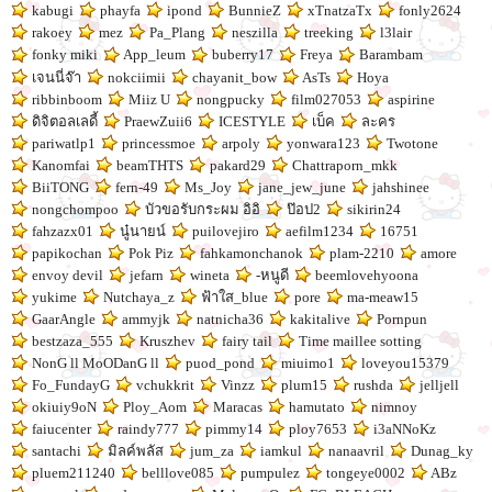
kabugi
phayfa
ipond
BunnieZ
xTnatzaTx
fonly2624
rakoey
mez
Pa_Plang
neszilla
treeking
l3lair
fonky miki
App_leum
buberry17
Freya
Barambam
เจนนี่จ๊า
nokciimii
chayanit_bow
AsTs
Hoya
ribbinboom
Miiz U
nongpucky
film027053
aspirine
ดิจิตอลเลดี้
PraewZuii6
ICESTYLE
เบ็ค
ละคร
pariwatlp1
princessmoe
arpoly
yonwara123
Twotone
Kanomfai
beamTHTS
pakard29
Chattraporn_mkk
BiiTONG
fern-49
Ms_Joy
jane_jew_june
jahshinee
nongchompoo
บัวขอรับกระผม อิอิ
ป๊อป2
sikirin24
fahzazx01
นู๋นายน์
puilovejiro
aefilm1234
16751
papikochan
Pok Piz
fahkamonchanok
plam-2210
amore
envoy devil
jefarn
wineta
-หนูดี
beemlovehyoona
yukime
Nutchaya_z
ฟ้าใส_blue
pore
ma-meaw15
GaarAngle
ammyjk
natnicha36
kakitalive
Pornpun
bestzaza_555
Kruszhev
fairy tail
Time maillee sotting
NonG ll MoODanG ll
puod_pond
miuimo1
loveyou15379
Fo_FundayG
vchukkrit
Vinzz
plum15
rushda
jelljell
okiuiy9oN
Ploy_Aom
Maracas
hamutato
nimnoy
faiucenter
raindy777
pimmy14
ploy7653
i3aNNoKz
santachi
มิลค์พลัส
jum_za
iamkul
nanaavril
Dunag_ky
pluem211240
belllove085
pumpulez
tongeye0002
ABz