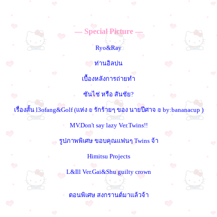
— Special Picture —
Ryo&Ray
ท่านอิลบ่น
เบื้องหลังการถ่ายทำ
ซันไช่ หรือ สันชัย?
เรื่องสั้น l3ofang&Golf (แห่ง ₪ รักร้ายๆ ของ นายปีศาจ ₪ by:bananacup )
MV.Don't say lazy Ver.Twins!!
รูปภาพพิเศษ ขอบคุณแฟนๆ Twins จ้า
Himitsu Projects
L&Ill Ver.Gai&Shu guilty crown
ตอนพิเศษ สงกรานต์มาแล้วจ้า