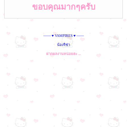
ขอบคุณมากๆครับ
—— ♥ VAMPIRES ♥ ——
น้องริช่า
ฝากผลงานหน่อยฮะ ...