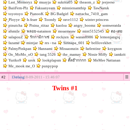
Last_Memoryz
muayja
sukrita05
theaom_z
jeejeeso
BaiiFern-Plz
Fakuanyeam
minnienamthip
TawNaruk
toyotoyo
PianooK
BG Badgirl
nattacha_7410_gam
ฺฺPloyye
Is fearr
Toondy
rave1112
winter princess
pinutcha
Pisina_riitaz
kaoloa
angry_boomz
somweratda
afsmile
พลอย-natamon
moaemeaw
mint5152545
ตอ-เตย
salapouZ
รักกามิกาเซ่
rockzen
waran8986
lemonjangiq
fazame
mintjar
res - tsa
Sirinapa_601
belllovekhet
PalmyPinkpan
Hannami
Missaomzin
farlentine
koygnon
Oo_MoMo_oO
tang 5526
the_mamay
Nissie Miffy
iamkrit
Yuriko9
urok
lookplapsm
ตั๊ลย๊ากกกก
MeMee Nattanan
Me_mook me_O
punpypop
#2
l3๏fang
18-09-2011 - 15:46:07
Twins #1