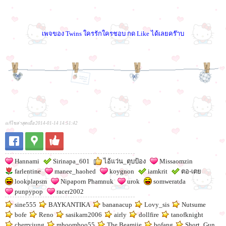
เพจของ Twins ใครรักใครชอบ กด Like ได้เลยคร๊าบ
แก้ไขล่าสุดเมื่อ 2014-01-14 14:51:42
Hannami
Sirinapa_601
ไอ้แว่น_ตุบป้อง
Missaomzin
farlentine
manee_haohed
koygnon
iamkrit
ตอ-เตย
lookplapsm
Nipaporn Phamnuk
urok
somweratda
punpypop
racer2002
sine555
BAYKANTIKA
bananacup
Lovy_sis
Nutsume
bofe
Reno
sasikarn2006
airly
dollfire
tanofknight
cherryjung
mhoomhoo55
The Beamiie
bofang
Short_Gun