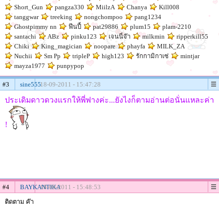
Short_Gun
pangza330
MiilzA
Chanya
Kill008
tanggwar
treeking
nongchompoo
pang1234
Ghostpimmy nn
ฟีนปี้
pat29886
plum15
plam-2210
santachi
ABz
pinku123
เจนนี่จ๊า
milkmin
ripperkill55
Chiki
King_magician
noopare
phayfa
MILK_ZA
Nuchii
Sm Pp
tripleP
high123
รักกามิกาเซ่
mintjar
mayza1977
punpypop
#3
sine555
18-09-2011 - 15:47:28
ประเดิมดาวดวงแรกให้พี่ฟางค่ะ...ยังไงก็ตามอ่านต่อนั่นแหละค่า
!
#4
BAYKANTIKA
18-09-2011 - 15:48:53
ติดตาม ค๊า