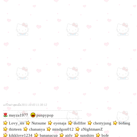
แก้ไขล่าสุดเมื่อ 2011-10-03 11:30:12
mayza1977
punpypop
Lovy_sis
Nutsume
eyenaja
dollfire
cherryjung
bofang
thirteen
chananya
mindgon012
zNightmareZ
kikklove1234
bananacup
airly
sunshiro
bofe