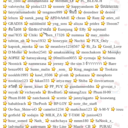
so_cool
andamanzaza
Melman_Or
FC_BLEACH
valovecha
pinku123
nonnee
happyandaom
ปังปอนแบม
fairytailumadoshi
tengmoo999
ฟีนปี้
desiedner
desied
leluzu
naruk_pang
APD-bArbiE
chean
Rare
aries_oil
GRAD3S
milddmild
yng_soss
alicza
pridez
1boom7
ส้มโอ08
น้องมะปางเอ๋อ
Eurnjung
Effy
rujrtmail
mai7835
Chiki
ิำืben_17326
numnua
may_minho
tubtim_oh
bow1932
honeypie
Nuchii
PUX_Only
kapook_mooka
tas
meanlove1234567
Ri_Za
Good_Love
D Molke
leohot2541
amakuzaking
monchakorn
Mooqky
AOPIIZ
hatsuyakung
00million0055
eyenaja
Solsama
Noonick
nammezasa
jeenny
the sim 3 จ้าาาาาาา
Baee
benze001
Sumo_malin
_som_
King_magician
Tookzta
nookbb1995
kawl_0506
pl-mh
pekazaza
mosphoto
nookiize123
fakan555
ariya-may
Shiba
ilovecartoon
สวัสดี
memi_kirari
PP_PUY
gundamseeddtn
givezat_t
nuyah
vichayada
BiwBinG
satangZzzz
Phum H-99
Phum H-88
nanchanok
scottie
jannylagarto
koawtang
babableach
ThePooh
BP-LOY
note_the_star8
Oo-Sun_Shine-oO
camelot1234
markchun123
A-M-Y
iouu
gerfield
sodajin
MILK_ZA
T-TAM
junior423
hour_somed
Nath_
nachchaya
mmm180
SaNook_z_
ladymafia
gam-mam
Sky Line
Maple_CB
_PURAU_