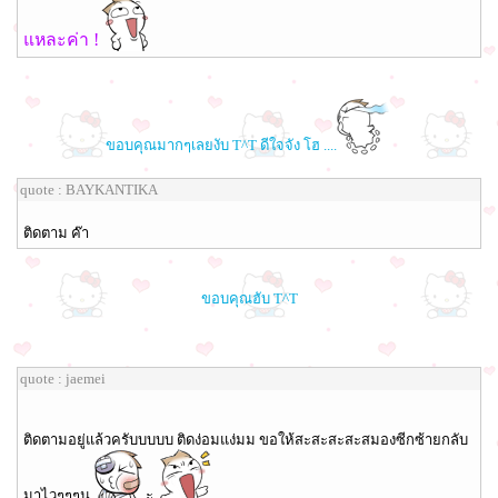
แหละค่า !
ขอบคุณมากๆเลยงับ T^T ดีใจจัง โฮ ....
quote : BAYKANTIKA
ติดตาม ค๊า
ขอบคุณฮับ T^T
quote : jaemei
ติดตามอยู่แล้วครับบบบบ ติดง่อมแง่มม ขอให้สะสะสะสะสมองซีกซ้ายกลับ
มาไวๆๆๆน
ะ