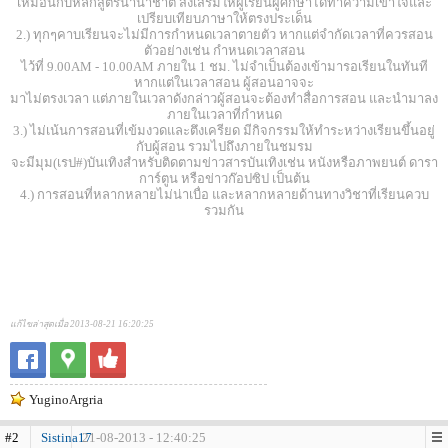
เหมือนกับหลักสูตรนานาชาติ ส่งเสริมให้ผู้เรียนผู้ศึกษาได้ทำความเข้าใจและ
เปรียบเทียบภาษาให้ตรงประเด็น
2.) ทุกๆคาบเรียนจะไม่มีการกำหนดเวลาตายตัว หากแต่จำกัดเวลาที่ควรสอน
ตัวอย่างเช่น กำหนดเวลาสอน
ไว้ที่ 9.00AM - 10.00AM ภายใน 1 ชม. ไม่จำเป็นต้องเข้ามารอเรียนในทันที
หากแต่ในเวลาสอน ผู้สอนอาจจะ
มาไม่ตรงเวลา แต่ภายในเวลาดังกล่าวผู้สอนจะต้องทำสื่อการสอน และนำมาลง
ภายในเวลาที่กำหนด
3.) ไม่เน้นการสอนที่เข้มงวดและตึงเครียด มีกิจกรรมให้ทำระหว่างเรียนขึ้นอยู่
กับผู้สอน รวมไปถึงภายในชมรม
จะมีมุม(เรป#)บันเทิงสำหรับติดตามข่าวสารบันเทิงเช่น หนังหรือภาพยนต์ ดารา
การ์ตูน หรือข่าวก๊อปซิป เป็นต้น
4.) การสอนที่หลากหลายไม่น่าเบื่อ และหลากหลายด้านทางวิชาที่เรียนควบ
รวมกัน
แก้ไขล่าสุดเมื่อ 2013-08-21 16:20:25
YuginoArgria
#2
Sistina17
21-08-2013 - 12:40:25