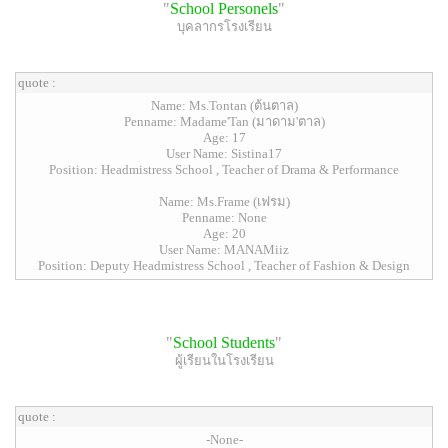
"
School Personels
"
บุคลากรโรงเรียน
quote :
Name: Ms.Tontan (ต้นตาล)
Penname: Madame'Tan (มาดาม'ตาล)
Age: 17
User Name: Sistina17
Position: Headmistress School , Teacher of Drama & Performance
Name: Ms.Frame (เฟรม)
Penname: None
Age: 20
User Name: MANAMiiz
Position: Deputy Headmistress School , Teacher of Fashion & Design
"
School Students
"
ผู้เรียนในโรงเรียน
quote :
-None-