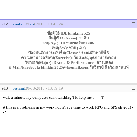
#12
kimkim2525
29-08-2013 - 19:43:24
ชื่อผู้ใช้(ID): kimkim2525
ชื่อผู้เรียน(Name): วาคิม
อายุ(Age): 10 ขวบขอรับกระผม
เพศ(Sex): ชาย (เคะ)
ปัจจุบันศึกษาระดับชั้น(Class): ประถมศึกษาปีที่ 5
ความสามารถพิเศษ(Exercise): ร้องเพลง,พูดภาษาอังกฤษ
วิชาเอก(Major): Drama & Performance - การแสดง
E-Mail/Facebook: kimkim2525@hotmail.com,วันวิสาข์ นีลวัฒนานนท์
#13
Sistina17
30-08-2013 - 13:19:19
wait a minute my computer can't writhing TH help me T __ T
# this is a problems in my work i don't ave time to work RPG and SPS oh god! -
-*