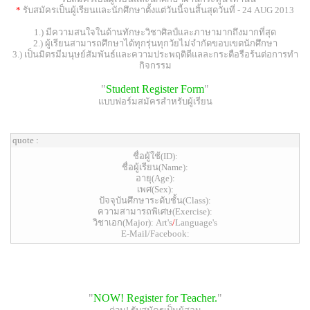
*
รับสมัครเป็นผู้เรียนและนักศึกษาตั้งแต่วันนี้จนสิ้นสุดวันที่ - 24 AUG 2013
1.) มีความสนใจในด้านทักษะวิชาศิลป์และภาษามากถึงมากที่สุด
2.) ผู้เรียนสามารถศึกษาได้ทุกรุ่นทุกวัยไม่จำกัดขอบเขตนักศึกษา
3.) เป็นมิตรมีมนุษย์สัมพันธ์และความประพฤติดีแลละกระตือรือร้นต่อการทำ
กิจกรรม
"
Student Register Form
"
แบบฟอร์มสมัครสำหรับผู้เรียน
quote :
ชื่อผู้ใช้(ID):
ชื่อผู้เรียน(Name):
อายุ(Age):
เพศ(Sex):
ปัจจุบันศึกษาระดับชั้น(Class):
ความสามารถพิเศษ(Exercise):
วิชาเอก(Major): Art's
/
Language's
E-Mail/Facebook:
"
NOW! Register for Teacher.
"