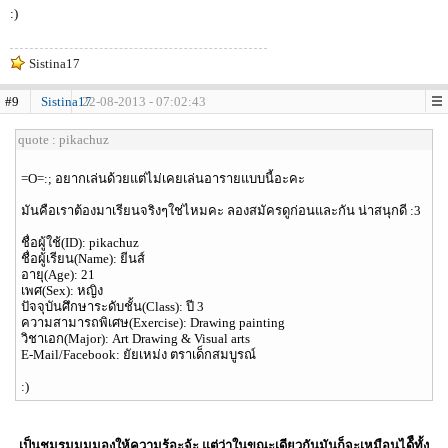
:)
Sistina17
#9
Sistina17
22-08-2013 - 07:02:43
quote : pikachuz
=O=:; อยากเล่นด้วยแต่ไม่เคยเล่นอารายแบบนี้อะคะ
มันคือเราต้องมาเรียนจริงๆใช่ไหมคะ ลองสมัครดูก่อนและกัน น่าสนุกดี :3
ชื่อผู้ใช้(ID): pikachuz
ชื่อผู้เรียน(Name): ยีนส์
อายุ(Age): 21
เพศ(Sex): หญิง
ปัจจุบันศึกษาระดับชั้น(Class): ปี 3
ความสามารถพิเศษ(Exercise): Drawing painting
วิชาเอก(Major): Art Drawing & Visual arts
E-Mail/Facebook: ยัยเหม่ง ตราเด็กสมบูรณ์
:)
เป็นชมรมมุมมองให้ความรู้อะจ้ะ แต่ว่าในขณะเดียวกันมันก็จะเหมือนได้ืทั้ง