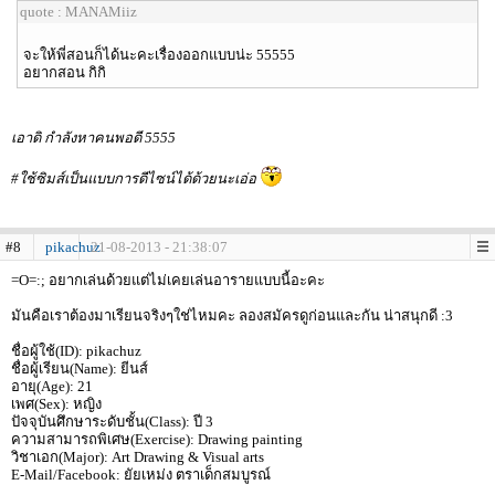
quote : MANAMiiz
จะให้พี่สอนก็ได้นะคะเรื่องออกแบบน่ะ 55555
อยากสอน กิกิ
เอาดิ กำลังหาคนพอดี 5555
#ใช้ซิมส์เป็นแบบการดีไซน์ได้ด้วยนะเอ่อ
#8
pikachuz
21-08-2013 - 21:38:07
=O=:; อยากเล่นด้วยแต่ไม่เคยเล่นอารายแบบนี้อะคะ
มันคือเราต้องมาเรียนจริงๆใช่ไหมคะ ลองสมัครดูก่อนและกัน น่าสนุกดี :3
ชื่อผู้ใช้(ID): pikachuz
ชื่อผู้เรียน(Name): ยีนส์
อายุ(Age): 21
เพศ(Sex): หญิง
ปัจจุบันศึกษาระดับชั้น(Class): ปี 3
ความสามารถพิเศษ(Exercise): Drawing painting
วิชาเอก(Major): Art Drawing & Visual arts
E-Mail/Facebook: ยัยเหม่ง ตราเด็กสมบูรณ์