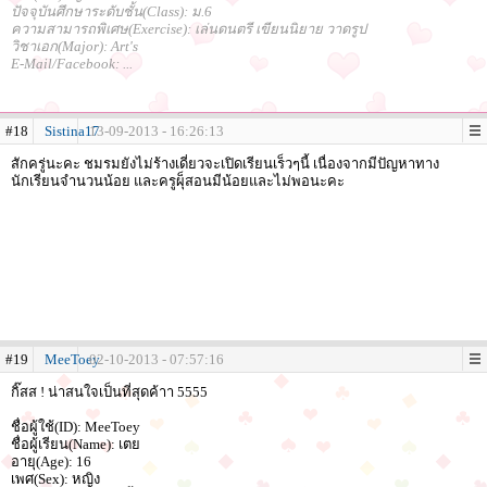
ปัจจุบันศึกษาระดับชั้น(Class): ม.6
ความสามารถพิเศษ(Exercise): เล่นดนตรี เขียนนิยาย วาดรูป
วิชาเอก(Major): Art's
E-Mail/Facebook: ...
#18
Sistina17
13-09-2013 - 16:26:13
สักครู่นะคะ ชมรมยังไม่ร้างเดี่ยวจะเปิดเรียนเร็วๆนี้ เนื่องจากมีปัญหาทาง
นักเรียนจำนวนน้อย และครูผุ็สอนมีน้อยและไม่พอนะคะ
#19
MeeToey
02-10-2013 - 07:57:16
กิ๊สส ! น่าสนใจเป็นที่สุดค้าา 5555
ชื่อผู้ใช้(ID): MeeToey
ชื่อผู้เรียน(Name): เตย
อายุ(Age): 16
เพศ(Sex): หญิง