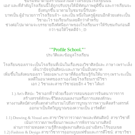
ชมรมที่มาดามสร้างนี้มีส่วนเค้าโครงเป็นโรงเรียนนั้น
เอง! และที่สำคัญโรงเรียนนี้ได้ถูกปรับปรุงให้มีทัศนภาพดูดีขึ้น และการเรียนจะ
ยิ่งสนุกขึ้น มาดามในชมรมนี้รับบท-
บาทเป็น ผู้อำนวยการโรงเรียนจ้า~ และเป็น หนึ่งในครูผู้สอนอีกด้วยแต่จะเป็น
วิชาอะไร รอเรียนกันเลยดีกว่าสำหรับ
ช่วงต่อไปมาดามจะบรรยายถึงทัศนียภาพของโรงเรียนเราให้รับชมกันก่อนดี
กว่า ขอให้โชคดีจ้า ; D
"
"Profile School."
"
ประวัติและข้อมูลโรงเรียน
โรงเรียนของเราจะเป็นโรงเรียนที่เน้นในเรื่องของวิชาศิลป์และ ภาษา เพราะเล็ง
เห็นว่าปัจจุบันศิลปะและภาษานั้นมีบทบาท
เพิ่มขึ้นในสังคมของเรา โดยเฉพาะภาษาที่ต้องเรียนรู้กันให้มากๆ เพราะจะเป็น
ผลดีในอนาคตของเราเองโดยโรงเรียนเรามีวิชา
เอก 2 วิชาและสาขาวิชาย่อยอีก 4 วิชา ได้แก่
1.) Art's ศิลปะ: วิชาเอกที่ว่าด้วยเรื่องการสอนของการจินตนาการการ
สร้างสรรค์ทักษะชีวิตลงบนผลงานหรือการแสดงทักษะ
ทางงานศิลป์ต่างๆที่แตกต่างกันรวมไปถึงการบูรณาการความคิดสร้างสรรค์
ออกมาเป็นจิตวิญญาณของความเป็น อาร์ตติ้ส!
1.1) Drawing & Visual arts สาขาวิชาการวาดภาพและทัศนศิลป์: สาขาวิชาที่
เน้นการวาดภาพเขียนภาพและการพิจราณางานศิลป์
ผ่านการถ่ายทอดความรู้สึกลงสู่ผลงานศิลปะอย่างอิสระไร้ขอบเขต
1.2) Fashion & Design สาขาวิชาการออกแบบแฟชั่นและการดีไซน์: สาขาวิชา