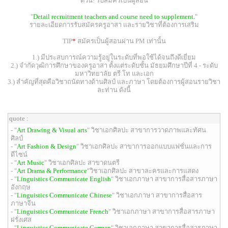
ด่วน! รับสมัครเป็นผู้สอน
"
Detail recruitment teachers and course need to supplement.
"
รายละเอียดการรับสมัครครูอาสา และรายวิชาที่ต้องการเสริม
TIP
*
สมัครเป็นผู้สอนผ่าน PM เท่านั้น
1.) มีประสบการณ์ความรู้อยู่ในระดับที่พอใช้ได้จนถึงดีเยี่ยม
2.) จำกัดวุฒิการศึกษาของครูอาสา ตั้งแต่ระดับชั้น มัธยมศึกษาปีที่ 4 - ระดับ
มหาวิทยาลัย ตรี โท และเอก
3.) สำคัญที่สุดคือวิชาถนัดทางด้านศิลป์ และภาษา โดยต้องการผู้สอนรายวิชา
ละท่าน ดังนี้
quote :
- "
Art Drawing & Visual arts
" วิชาเอกศิลปะ สาขาการวาดภาพและทัศน
ศิลป์
- "
Art Fashion & Design
" วิชาเอกศิลปะ สาขาการออกแบบแฟชั่นและการ
ดีไซน์
- "
Art Music
" วิชาเอกศิลปะ สาขาดนตรี
- "
Art Drama & Performance
"วิชาเอกศิลปะ สาขาละครและการแสดง
- "
Linguistics Communicate English
" วิชาเอกภาษา สาขาการสื่อสารภาษา
อังกฤษ
- "
Linguistics Communicate Chinese
" วิชาเอกภาษา สาขาการสื่อสาร
ภาษาจีน
- "
Linguistics Communicate French
" วิชาเอกภาษา สาขาการสื่อสารภาษา
ฝรั่งเศส
- "
Linguistics Communicate German
" วิชาเอกภาษา สาขาการสื่อสารภาษา